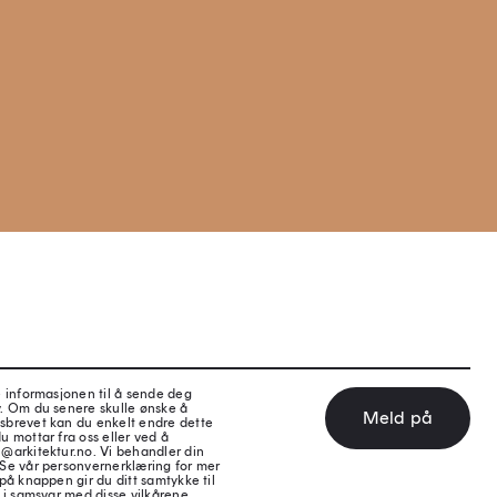
e informasjonen til å sende deg
v. Om du senere skulle ønske å
Meld på
sbrevet kan du enkelt endre dette
u mottar fra oss eller ved å
@arkitektur.no. Vi behandler din
 Se vår personvernerklæring for mer
på knappen gir du ditt samtykke til
 i samsvar med disse vilkårene.