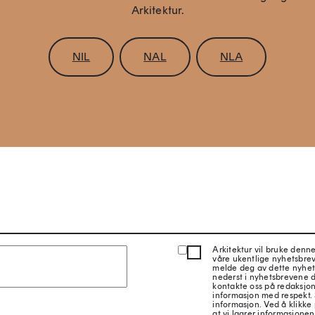
Arkitektur.
NIL
NAL
NLA
Arkitektur vil bruke denn
våre ukentlige nyhetsbre
melde deg av dette nyhet
nederst i nyhetsbrevene d
kontakte oss på redaksjon
informasjon med respekt.
informasjon. Ved å klikke 
at vi lagrer informasjonen