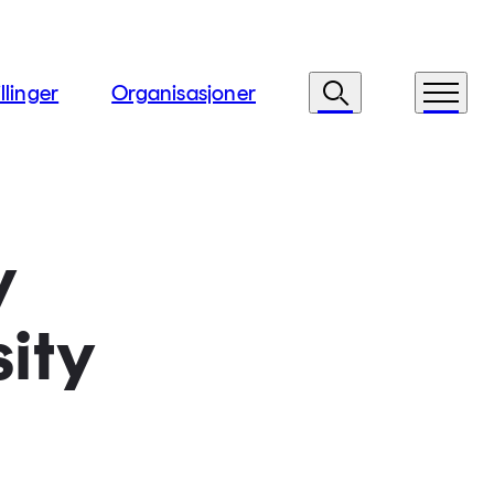
llinger
Organisasjoner
Søk
Meny
y
sity