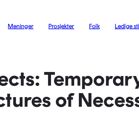
jon
Meninger
Prosjekter
Folk
Ledige sti
ects: Temporar
ctures of Neces