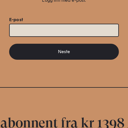
Logg inn med e-post.
E-post
Neste
 abonnent fra kr 1398 