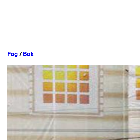
Fag
/
Bok