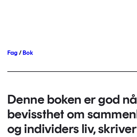
Fag
/
Bok
Denne boken er god når
bevissthet om sammen
og individers liv, skriv