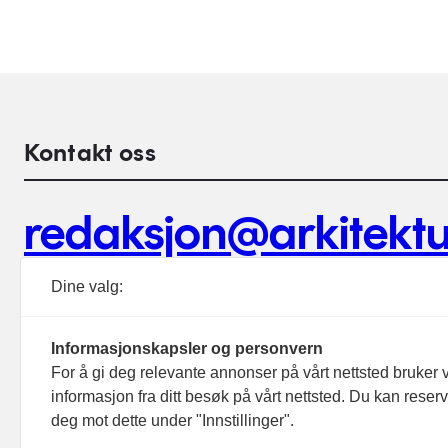
Kontakt oss
redaksjon@arkitektu
Debattinnlegg, tips og andre henvendelser.
Dine valg:
Informasjonskapsler og personvern
For å gi deg relevante annonser på vårt nettsted bruker v
informasjon fra ditt besøk på vårt nettsted. Du kan reser
Footer hovednavigasjon
deg mot dette under "Innstillinger".
Aktuelt