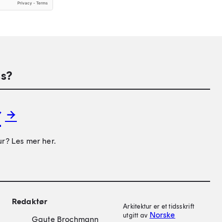
s?
r
ur? Les mer her.
on
Redaktør
Arkitektur er et tidsskrift
Norske
utgitt av
Gaute Brochmann