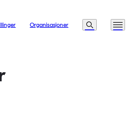
llinger
Organisasjoner
Søk
Meny
r