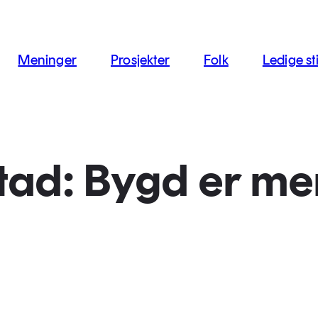
jon
Meninger
Prosjekter
Folk
Ledige sti
tad: Bygd er me