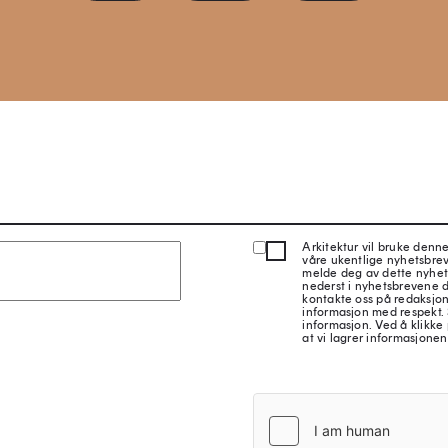
Arkitektur vil bruke denn
våre ukentlige nyhetsbre
melde deg av dette nyhet
nederst i nyhetsbrevene d
kontakte oss på redaksjon
informasjon med respekt.
informasjon. Ved å klikke 
at vi lagrer informasjonen