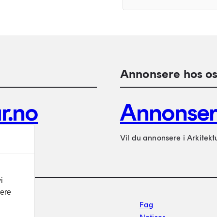
Annonsere hos os
r.no
Annonse
Vil du annonsere i Arkitekt
i
vere
Footer sekundærnavigasj
Fag