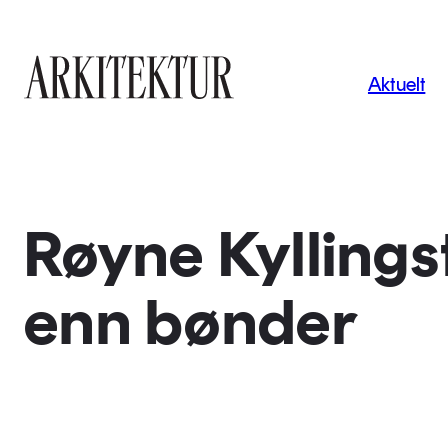
Navigas
Aktuelt
Til startsiden
Røyne Kyllings
enn bønder