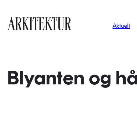
Navigas
Aktuelt
Til startsiden
Blyanten og h