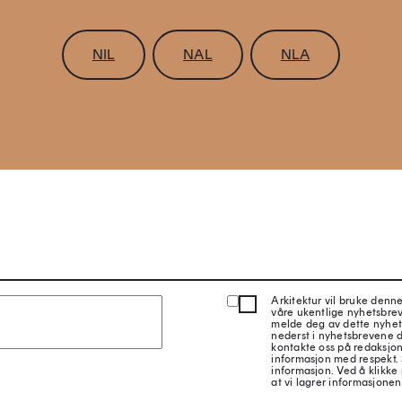
NIL
NAL
NLA
Arkitektur vil bruke denn
våre ukentlige nyhetsbre
melde deg av dette nyhet
nederst i nyhetsbrevene d
kontakte oss på redaksjon
informasjon med respekt.
informasjon. Ved å klikke 
at vi lagrer informasjonen