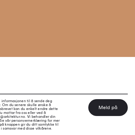
e informasjonen til å sende deg
v. Om du senere skulle ønske å
Meld på
sbrevet kan du enkelt endre dette
u mottar fra oss eller ved å
@arkitektur.no. Vi behandler din
 Se vår personvernerklæring for mer
på knappen gir du ditt samtykke til
 i samsvar med disse vilkårene.