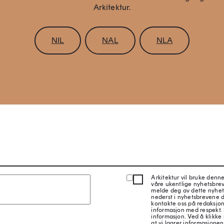
Arkitektur.
NIL
NAL
NLA
Arkitektur vil bruke denn
våre ukentlige nyhetsbre
melde deg av dette nyhet
nederst i nyhetsbrevene d
kontakte oss på redaksjon
informasjon med respekt.
informasjon. Ved å klikke 
at vi lagrer informasjonen