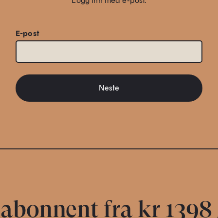
Logg inn med e-post.
E-post
Neste
 abonnent fra kr 1398 