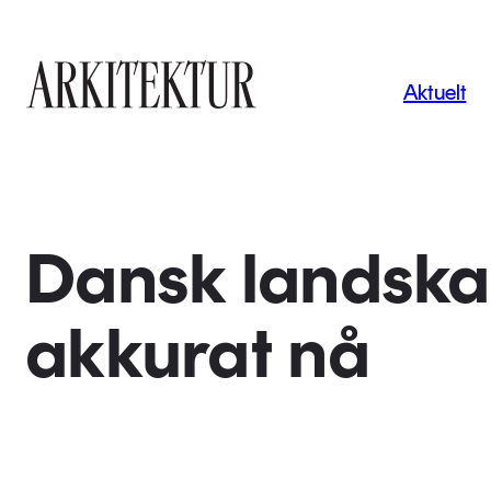
Navigas
Aktuelt
Til startsiden
Dansk landska
akkurat nå