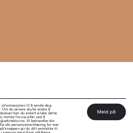
e informasjonen til å sende deg
v. Om du senere skulle ønske å
Meld på
sbrevet kan du enkelt endre dette
u mottar fra oss eller ved å
@arkitektur.no. Vi behandler din
 Se vår personvernerklæring for mer
på knappen gir du ditt samtykke til
 i samsvar med disse vilkårene.