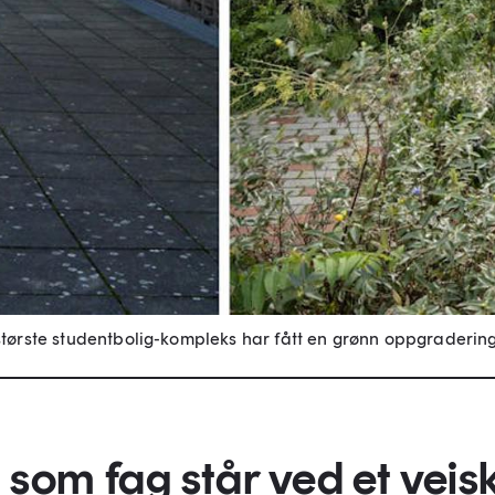
største studentbolig-kompleks har fått en grønn oppgradering
om fag står ved et veiski