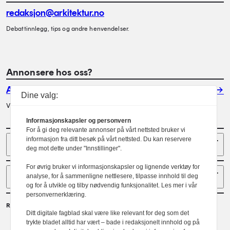
redaksjon@arkitektur.no
Debattinnlegg, tips og andre henvendelser.
Annonsere hos oss?
Annonser
Dine valg:
Vil du annonsere i Arkitektur? Les mer her.
Informasjonskapsler og personvern
For å gi deg relevante annonser på vårt nettsted bruker vi
Sider
informasjon fra ditt besøk på vårt nettsted. Du kan reservere
deg mot dette under "Innstillinger".
For øvrig bruker vi informasjonskapsler og lignende verktøy for
Følg oss
analyse, for å sammenligne nettlesere, tilpasse innhold til deg
og for å utvikle og tilby nødvendig funksjonalitet. Les mer i vår
personvernerklæring.
Redaktør
Ditt digitale fagblad skal være like relevant for deg som det
Gaute Brochmann
trykte bladet alltid har vært – bade i redaksjonelt innhold og på