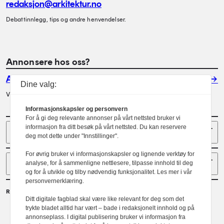
redaksjon@arkitektur.no
Debattinnlegg, tips og andre henvendelser.
Annonsere hos oss?
Annonser
Dine valg:
Vil du annonsere i Arkitektur? Les mer her.
Informasjonskapsler og personvern
For å gi deg relevante annonser på vårt nettsted bruker vi
Sider
informasjon fra ditt besøk på vårt nettsted. Du kan reservere
deg mot dette under "Innstillinger".
For øvrig bruker vi informasjonskapsler og lignende verktøy for
Følg oss
analyse, for å sammenligne nettlesere, tilpasse innhold til deg
og for å utvikle og tilby nødvendig funksjonalitet. Les mer i vår
personvernerklæring.
Redaktør
Ditt digitale fagblad skal være like relevant for deg som det
Gaute Brochmann
trykte bladet alltid har vært – bade i redaksjonelt innhold og på
annonseplass. I digital publisering bruker vi informasjon fra