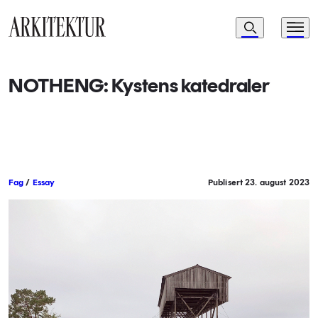
Navigasjon
Søk
Meny
Til startsiden
NOTHENG: Kystens katedraler
Fag
/
Essay
Publisert 23. august 2023