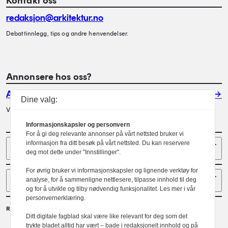
Kontakt oss
redaksjon@arkitektur.no
Debattinnlegg, tips og andre henvendelser.
Annonsere hos oss?
Annonser
Dine valg:
Vil du annonsere i Arkitektur? Les mer her.
Informasjonskapsler og personvern
For å gi deg relevante annonser på vårt nettsted bruker vi
Sider
informasjon fra ditt besøk på vårt nettsted. Du kan reservere
deg mot dette under "Innstillinger".
For øvrig bruker vi informasjonskapsler og lignende verktøy for
Følg oss
analyse, for å sammenligne nettlesere, tilpasse innhold til deg
og for å utvikle og tilby nødvendig funksjonalitet. Les mer i vår
personvernerklæring.
Redaktør
Ditt digitale fagblad skal være like relevant for deg som det
Gaute Brochmann
trykte bladet alltid har vært – bade i redaksjonelt innhold og på