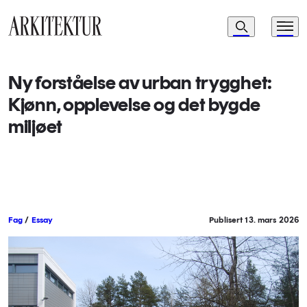
Navigasjon
Søk
Meny
Til startsiden
Ny forståelse av urban trygghet:
Kjønn, opplevelse og det bygde
miljøet
Fag
/
Essay
Publisert 13. mars 2026