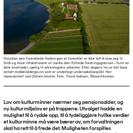
Hvordan den forenklede fredningen er forenklet er ikke lett å lese seg til.
Små og store tiltakshavere vil merke den flyttede fredningsgrensen i form av
økte kostnader, særlig til arkeologiske arbeider. Etter dagens lov er det bare
antatt middelaldergrunn som er underlagt undersøkelsesplikt. Her
representert ved Utstein kloster.
Foto: Trond Isaksen, Riksantikvaren
Lov om kulturminner nærmer seg pensjonsalder, og
ny kulturmiljølov er på trappene. Utvalget hadde en
mulighet til å rydde opp, til å tydeliggjøre hvilke verdier
et kulturminne må være bærer av, om forvaltningen
skal ha rett til å frede det. Muligheten forspilles