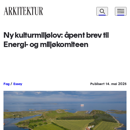
Navigasjon
Søk
Meny
Til startsiden
Ny kulturmiljølov: åpent brev til
Energi- og miljøkomiteen
Fag
/
Essay
Publisert 14. mai 2025