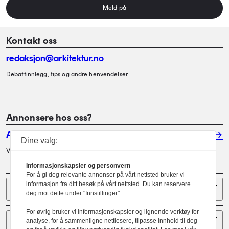
Meld på
Kontakt oss
redaksjon@arkitektur.no
Debattinnlegg, tips og andre henvendelser.
Annonsere hos oss?
Annonser
Dine valg:
Vil du annonsere i Arkitektur? Les mer her.
Informasjonskapsler og personvern
For å gi deg relevante annonser på vårt nettsted bruker vi
Sider
informasjon fra ditt besøk på vårt nettsted. Du kan reservere
deg mot dette under "Innstillinger".
For øvrig bruker vi informasjonskapsler og lignende verktøy for
Følg oss
analyse, for å sammenligne nettlesere, tilpasse innhold til deg