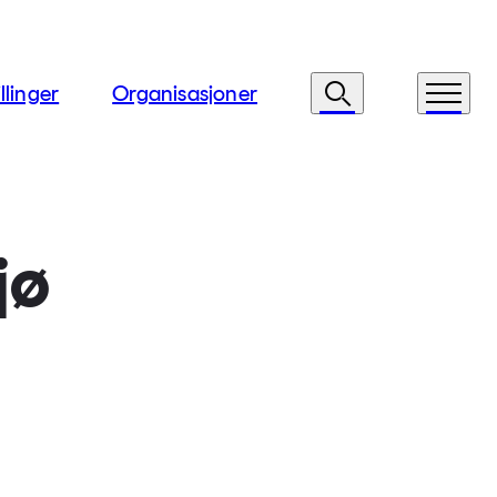
llinger
Organisasjoner
Søk
Meny
jø