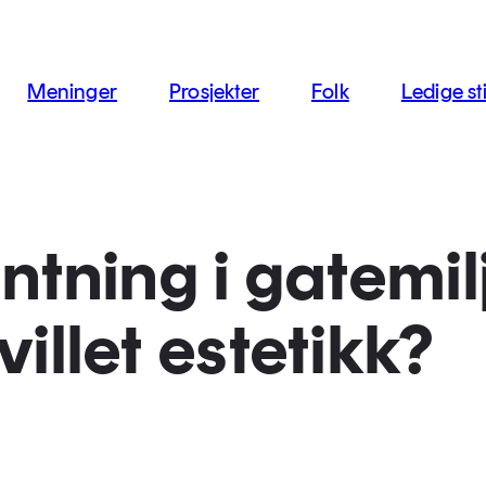
jon
Meninger
Prosjekter
Folk
Ledige sti
tning i gatemil
 villet estetikk?