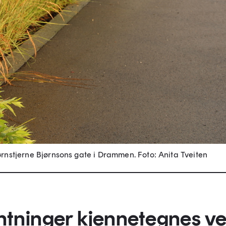
jørnstjerne Bjørnsons gate i Drammen.
Foto: Anita Tveiten
tninger kjennetegnes ve