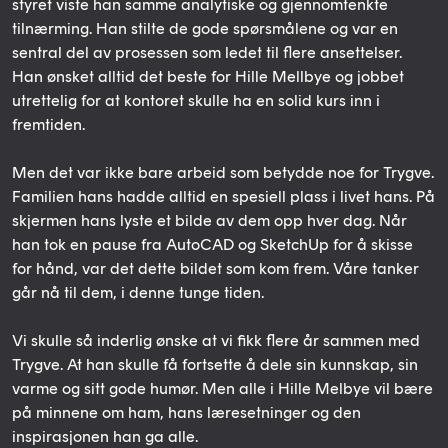
styret viste han samme analytiske og gjennomtenkte
tilnærming. Han stilte de gode spørsmålene og var en
sentral del av prosessen som ledet til flere ansettelser.
Han ønsket alltid det beste for Hille Mellbye og jobbet
utrettelig for at kontoret skulle ha en solid kurs inn i
fremtiden.
Men det var ikke bare arbeid som betydde noe for Trygve.
Familien hans hadde alltid en spesiell plass i livet hans. På
skjermen hans lyste et bilde av dem opp hver dag. Når
han tok en pause fra AutoCAD og SketchUp for å skisse
for hånd, var det dette bildet som kom frem. Våre tanker
går nå til dem, i denne tunge tiden.
Vi skulle så inderlig ønske at vi fikk flere år sammen med
Trygve. At han skulle få fortsette å dele sin kunnskap, sin
varme og sitt gode humør. Men alle i Hille Melbye vil bære
på minnene om ham, hans læresetninger og den
inspirasjonen han ga alle.