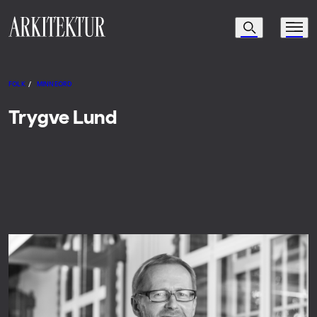
Navigasjon
Søk
Meny
Til startsiden
FOLK
/
MINNEORD
Trygve Lund