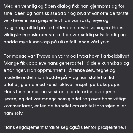
Med en vennlig og åpen dialog fikk han gjennomslag for
sine idéer, og hans skissepapir og blyant var ofte de første
verktøyene han grep etter. Han var rask, nøye og
nysgjerrig, alltid på jakt etter den beste løsningen. Hans
viktigste egenskaper var at han var veldig selvstendig og
hadde mye kunnskap på ulike felt innen vårt yrke.
For mange var Trygve en varm og trygg havn i arbeidslivet.
Mange fikk oppleve hans generøsitet i å dele kunnskap og
erfaringer. Han oppmuntret til å tenke selv, tegne og
modellere det man trodde på – og han støttet alltid
utfallet, gjerne med konstruktive innspill på bakepapir.
Hans lune humor og selvironi gjorde arbeidsdagene
lysere, og det var mange som gledet seg over hans vittige
kommentarer, enten de handlet om arkitektbransjen eller
ham selv.
Hans engasjement strakte seg også utenfor prosjektene. I