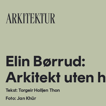
Til startsiden
Elin Børrud:
Arkitekt uten 
Tekst: Torgeir Holljen Thon
Foto: Jan Khür