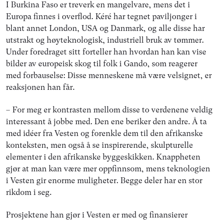
I Burkina Faso er treverk en mangelvare, mens det i
Europa finnes i overflod. Kéré har tegnet paviljonger i
blant annet London, USA og Danmark, og alle disse har
utstrakt og høyteknologisk, industriell bruk av tømmer.
Under foredraget sitt forteller han hvordan han kan vise
bilder av europeisk skog til folk i Gando, som reagerer
med forbauselse: Disse menneskene må være velsignet, er
reaksjonen han får.
– For meg er kontrasten mellom disse to verdenene veldig
interessant å jobbe med. Den ene beriker den andre. Å ta
med idéer fra Vesten og forenkle dem til den afrikanske
konteksten, men også å se inspirerende, skulpturelle
elementer i den afrikanske byggeskikken. Knappheten
gjør at man kan være mer oppfinnsom, mens teknologien
i Vesten gir enorme muligheter. Begge deler har en stor
rikdom i seg.
Prosjektene han gjør i Vesten er med og finansierer