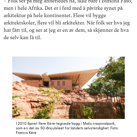
– Folk ser på meg annerledes nå, ikke bare i Burkina Faso,
men i hele Afrika. Det er i ferd med å påvirke synet på
arkitektur på hele kontinentet. Flere vil bygge
arkitektskoler, flere vil bli arkitekter. Når folk ser hva jeg
har fått til, og ser at jeg er en av dem, så skjønner de hva
de selv kan få til.
I 2010 åpnet flere Kéré-tegnede bygg i Malis nasjonalpark,
som en del av 50-årsjubileet for landets selvstendighet.
Foto:
Francis Kéré