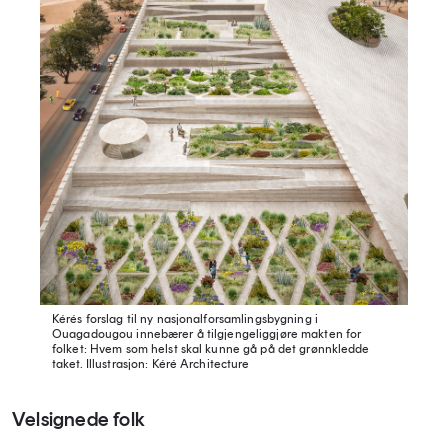
Kérés forslag til ny nasjonalforsamlingsbygning i
Ouagadougou innebærer å tilgjengeliggjøre makten for
folket: Hvem som helst skal kunne gå på det grønnkledde
taket.
Illustrasjon: Kéré Architecture
Velsignede folk