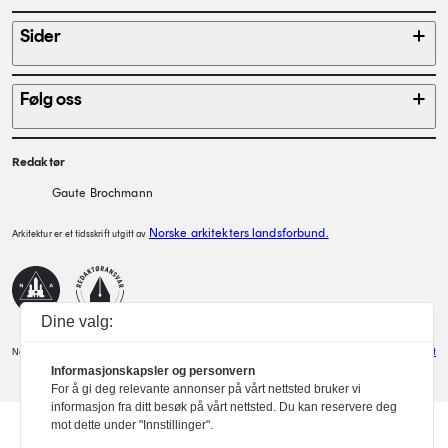
Sider
Følg oss
Redaktør
Gaute Brochmann
Norske arkitekters landsforbund.
Arkitektur er et tidsskrift utgitt av
NAL
Redaktørplakaten
Dine valg:
Norske Arkitekters Landsforbund
Design: Spoon
Utvikler: Xlent
Informasjonskapsler og personvern
For å gi deg relevante annonser på vårt nettsted bruker vi
informasjon fra ditt besøk på vårt nettsted. Du kan reservere deg
mot dette under "Innstillinger".