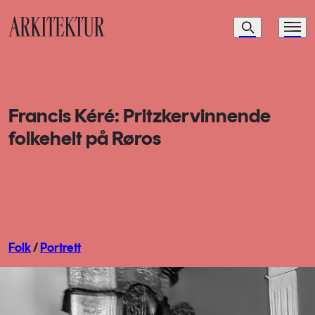
Navigasjon
Søk
Meny
Til startsiden
Francis Kéré: Pritzkervinnende
folkehelt på Røros
Folk
/
Portrett