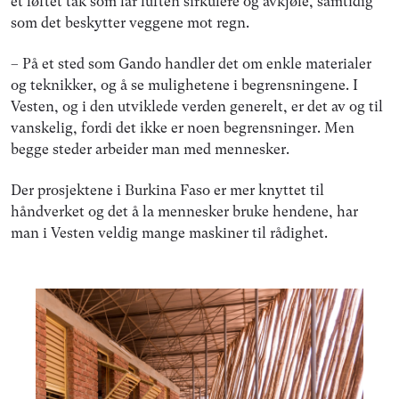
et løftet tak som lar luften sirkulere og avkjøle, samtidig
som det beskytter veggene mot regn.
– På et sted som Gando handler det om enkle materialer
og teknikker, og å se mulighetene i begrensningene. I
Vesten, og i den utviklede verden generelt, er det av og til
vanskelig, fordi det ikke er noen begrensninger. Men
begge steder arbeider man med mennesker.
Der prosjektene i Burkina Faso er mer knyttet til
håndverket og det å la mennesker bruke hendene, har
man i Vesten veldig mange maskiner til rådighet.