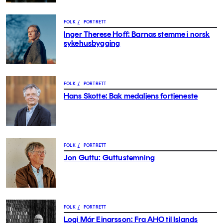
FOLK
/
PORTRETT
Inger Therese Hoff: Barnas stemme i norsk
sykehusbygging
FOLK
/
PORTRETT
Hans Skotte: Bak medaljens fortjeneste
FOLK
/
PORTRETT
Jon Guttu: Guttustemning
FOLK
/
PORTRETT
Logi Már Einarsson: Fra AHO til Islands