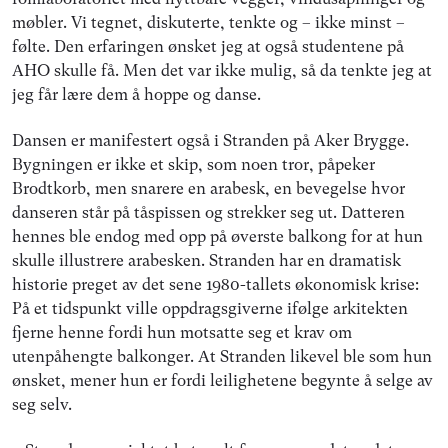
møbler. Vi tegnet, diskuterte, tenkte og – ikke minst –
følte. Den erfaringen ønsket jeg at også studentene på
AHO skulle få. Men det var ikke mulig, så da tenkte jeg at
jeg får lære dem å hoppe og danse.
Dansen er manifestert også i Stranden på Aker Brygge.
Bygningen er ikke et skip, som noen tror, påpeker
Brodtkorb, men snarere en arabesk, en bevegelse hvor
danseren står på tåspissen og strekker seg ut. Datteren
hennes ble endog med opp på øverste balkong for at hun
skulle illustrere arabesken. Stranden har en dramatisk
historie preget av det sene 1980-tallets økonomisk krise:
På et tidspunkt ville oppdragsgiverne ifølge arkitekten
fjerne henne fordi hun motsatte seg et krav om
utenpåhengte balkonger. At Stranden likevel ble som hun
ønsket, mener hun er fordi leilighetene begynte å selge av
seg selv.