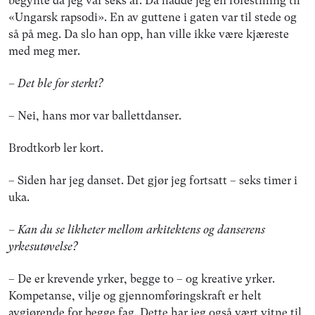
begynte da jeg var seks år. Da hadde jeg en forestilling til
«Ungarsk rapsodi». En av guttene i gaten var til stede og
så på meg. Da slo han opp, han ville ikke være kjæreste
med meg mer.
– Det ble for sterkt?
– Nei, hans mor var ballettdanser.
Brodtkorb ler kort.
– Siden har jeg danset. Det gjør jeg fortsatt – seks timer i
uka.
– Kan du se likheter mellom arkitektens og danserens
yrkesutøvelse?
– De er krevende yrker, begge to – og kreative yrker.
Kompetanse, vilje og gjennomføringskraft er helt
avgjørende for begge fag. Dette har jeg også vært vitne til