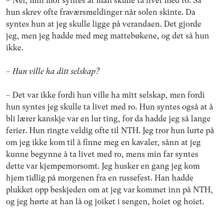
– Nei, min mor syntes at man skulle ta livet med ro. Så
hun skrev ofte fraværsmeldinger når solen skinte. Da
syntes hun at jeg skulle ligge på verandaen. Det gjorde
jeg, men jeg hadde med meg mattebøkene, og det så hun
ikke.
– Hun ville ha ditt selskap?
– Det var ikke fordi hun ville ha mitt selskap, men fordi
hun syntes jeg skulle ta livet med ro. Hun syntes også at å
bli lærer kanskje var en lur ting, for da hadde jeg så lange
ferier. Hun ringte veldig ofte til NTH. Jeg tror hun lurte på
om jeg ikke kom til å finne meg en kavaler, sånn at jeg
kunne begynne å ta livet med ro, mens min far syntes
dette var kjempemorsomt. Jeg husker en gang jeg kom
hjem tidlig på morgenen fra en russefest. Han hadde
plukket opp beskjeden om at jeg var kommet inn på NTH,
og jeg hørte at han lå og joiket i sengen, hoiet og hoiet.