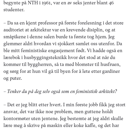
begynte på NTH i 1961, var en av seks jenter blant 46
studenter.
– Da sa en kjent professor på første forelesning i det store
auditoriet at arkitektur var en krevende disiplin, og at
småpikene i denne salen burde ta første tog hjem. Jeg
glemmer aldri hvordan vi sjokkert samlet oss utenfor. Da
ble mitt feministiske engasjement født. Vi hadde også en
lærebok i husbyggingsteknikk hvor det stod at når du
kommer til byggherren, så ta med blomster til husfruen,
og sørg for at hun vil gå til byen for å lete etter gardiner
og puter.
– Tenker du på deg selv også som en feministisk arkitekt?
– Det er jeg blitt etter hvert. I min første jobb fikk jeg stort
ansvar, det var ikke noe problem, men guttene holdt
kontormøter uten jentene. Jeg bestemte at jeg aldri skulle
lære meg å skrive på maskin eller koke kaffe, og det har