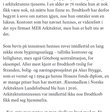
i arkitekturens tjeneste. I en alder av 76 tenkte hun at nok
fikk være nok, nå måtte hun finne ro. Brodtkorb har derfor
begynt å sove om natten igjen, noe hun omtaler som en
luksus. Kontoret som bar navnet hennes, er videreført i
det nye firmaet MER Arkitektur, men hun er helt ute av
det.
Som bevis på innsatsen hennes ruver imidlertid en lang
rekke store bygningsanlegg – tallrike kontorer og
leiligheter, men også Göteborg sentralstasjon, for
eksempel. Aller mest kjent er Brodtkorb trolig for
Stranden, bolig- og næringsprosjektet på Aker Brygge,
som er vernet og i 1994 ga henne Houens fonds diplom, en
av mange priser hun har mottatt. Æresmedlem i Norske
Arkitekters Landsforbund ble hun i 2016.
Arkitekturinteressen var imidlertid ikke noe Brodtkorb
fikk med seg hjemmefra.