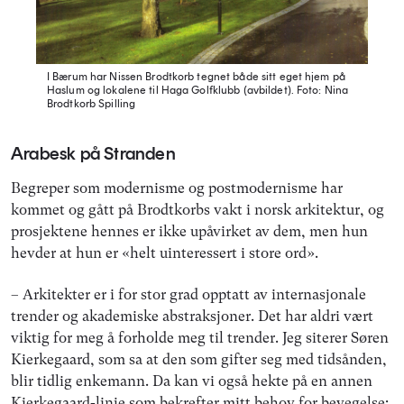
I Bærum har Nissen Brodtkorb tegnet både sitt eget hjem på
Haslum og lokalene til Haga Golfklubb (avbildet).
Foto: Nina
Brodtkorb Spilling
Arabesk på Stranden
Begreper som modernisme og postmodernisme har
kommet og gått på Brodtkorbs vakt i norsk arkitektur, og
prosjektene hennes er ikke upåvirket av dem, men hun
hevder at hun er «helt uinteressert i store ord».
– Arkitekter er i for stor grad opptatt av internasjonale
trender og akademiske abstraksjoner. Det har aldri vært
viktig for meg å forholde meg til trender. Jeg siterer Søren
Kierkegaard, som sa at den som gifter seg med tidsånden,
blir tidlig enkemann. Da kan vi også hekte på en annen
Kierkegaard-linje som bekrefter mitt behov for bevegelse: