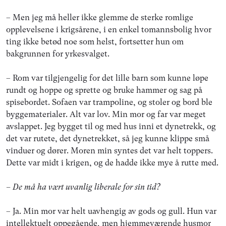
– Men jeg må heller ikke glemme de sterke romlige
opplevelsene i krigsårene, i en enkel tomannsbolig hvor
ting ikke betød noe som helst, fortsetter hun om
bakgrunnen for yrkesvalget.
– Rom var tilgjengelig for det lille barn som kunne løpe
rundt og hoppe og sprette og bruke hammer og sag på
spisebordet. Sofaen var trampoline, og stoler og bord ble
byggematerialer. Alt var lov. Min mor og far var meget
avslappet. Jeg bygget til og med hus inni et dynetrekk, og
det var rutete, det dynetrekket, så jeg kunne klippe små
vinduer og dører. Moren min syntes det var helt toppers.
Dette var midt i krigen, og de hadde ikke mye å rutte med.
– De må ha vært uvanlig liberale for sin tid?
– Ja. Min mor var helt uavhengig av gods og gull. Hun var
intellektuelt oppegående, men hjemmeværende husmor