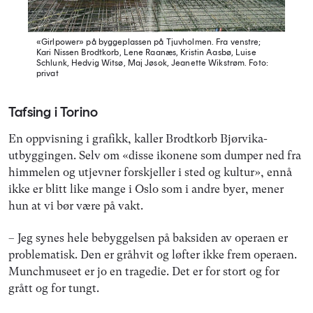
«Girlpower» på byggeplassen på Tjuvholmen. Fra venstre;
Kari Nissen Brodtkorb, Lene Raanæs, Kristin Aasbø, Luise
Schlunk, Hedvig Witsø, Maj Jøsok, Jeanette Wikstrøm.
Foto:
privat
Tafsing i Torino
En oppvisning i grafikk, kaller Brodtkorb Bjørvika-
utbyggingen. Selv om «disse ikonene som dumper ned fra
himmelen og utjevner forskjeller i sted og kultur», ennå
ikke er blitt like mange i Oslo som i andre byer, mener
hun at vi bør være på vakt.
– Jeg synes hele bebyggelsen på baksiden av operaen er
problematisk. Den er gråhvit og løfter ikke frem operaen.
Munchmuseet er jo en tragedie. Det er for stort og for
grått og for tungt.