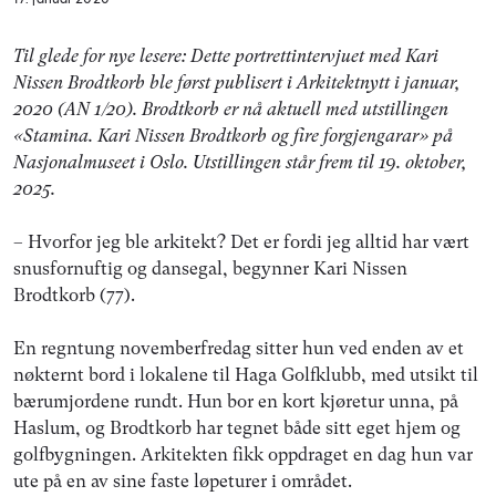
Til glede for nye lesere: Dette portrettintervjuet med Kari
Nissen Brodtkorb ble først publisert i Arkitektnytt i januar,
2020 (AN 1/20). Brodtkorb er nå aktuell med utstillingen
«
Stamina. Kari Nissen Brodtkorb og fire forgjengarar» på
Nasjonalmuseet i Oslo. Utstillingen står frem til 19. oktober,
2025.
– Hvorfor jeg ble arkitekt? Det er fordi jeg alltid har vært
snusfornuftig og dansegal, begynner Kari Nissen
Brodtkorb (77).
En regntung novemberfredag sitter hun ved enden av et
nøkternt bord i lokalene til Haga Golfklubb, med utsikt til
bærumjordene rundt. Hun bor en kort kjøretur unna, på
Haslum, og Brodtkorb har tegnet både sitt eget hjem og
golfbygningen. Arkitekten fikk oppdraget en dag hun var
ute på en av sine faste løpeturer i området.