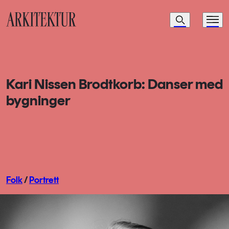
Navigasjon
Søk
Meny
Til startsiden
Kari Nissen Brodtkorb: Danser med
bygninger
Folk
/
Portrett