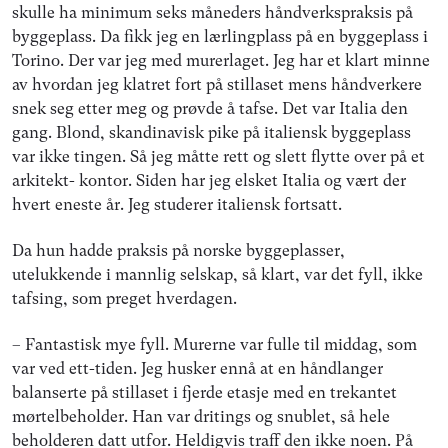
skulle ha minimum seks måneders håndverkspraksis på
byggeplass. Da fikk jeg en lærlingplass på en byggeplass i
Torino. Der var jeg med murerlaget. Jeg har et klart minne
av hvordan jeg klatret fort på stillaset mens håndverkere
snek seg etter meg og prøvde å tafse. Det var Italia den
gang. Blond, skandinavisk pike på italiensk byggeplass
var ikke tingen. Så jeg måtte rett og slett flytte over på et
arkitekt- kontor. Siden har jeg elsket Italia og vært der
hvert eneste år. Jeg studerer italiensk fortsatt.
Da hun hadde praksis på norske byggeplasser,
utelukkende i mannlig selskap, så klart, var det fyll, ikke
tafsing, som preget hverdagen.
– Fantastisk mye fyll. Murerne var fulle til middag, som
var ved ett-tiden. Jeg husker ennå at en håndlanger
balanserte på stillaset i fjerde etasje med en trekantet
mørtelbeholder. Han var dritings og snublet, så hele
beholderen datt utfor. Heldigvis traff den ikke noen. På