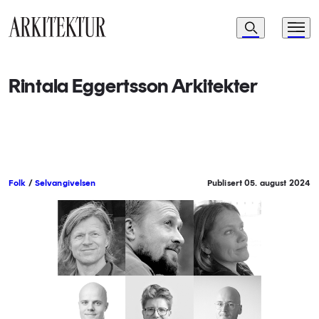
Navigasjon
Søk
Meny
Til startsiden
Rintala Eggertsson Arkitekter
Folk
/
Selvangivelsen
Publisert 05. august 2024