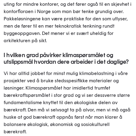
uting for mindre kontorer, og det fører også til en skjevhet i
kontorfloraen i Norge som man bør tenke grundig over.
Pakkeløsningene kan være praktiske for den som utlyser,
men de fører til en mer teknokratisk tenkning rundt
byggeoppgaven. Det mener vi er svært uheldig for
arkitekturen på sikt.
I hvilken grad påvirker klimaspørsmålet og
utslippsmål hvordan dere arbeider i det daglige?
Vi har alltid jobbet for minst mulig klimabelastning i våre
prosjekter ved å bruke stedsspesifikke materialer og
løsninger. Klimaspørsmålet har imidlertid trumfet
bærekraftspørsmålet i stor grad og vi ser dessverre større
fundamentalisme knyttet til den økologiske delen av
bærekraft. Den må vi selvsagt ta på alvor, men vi må også
huske at god bærekraft oppnås først når man klarer å
balansere økologisk, økonomisk og sosiokulturell
bærekraft.