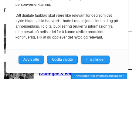
personvernerklæring.
FLERE FOLK
Ditt digitale fagblad skal være like relevant for deg som det
trykte bladet alltid har vært – bade i redaksjonelt innhold og på
annonseplass. I digital publisering bruker vi informasjon fra
FOLK
/
SELVANGIVELSEN
dine besøk på nettstedet for å kunne utvikle produktet
Selvangivelsen: Ratio arkitekter AS
kontinuerlig, slik at du opplever det nyttig og relevant.
Avvis alle
Godta valgte
Innstillinger
FOLK
/
SELVANGIVELSEN
Østengen & Bergo
Innstillinger for informasjonskapsler
FOLK
/
SELVANGIVELSEN
3RW arkitekter