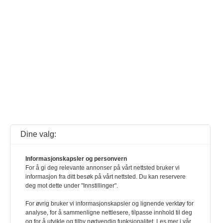
Dine valg:
Informasjonskapsler og personvern
For å gi deg relevante annonser på vårt nettsted bruker vi
informasjon fra ditt besøk på vårt nettsted. Du kan reservere
deg mot dette under "Innstillinger".
For øvrig bruker vi informasjonskapsler og lignende verktøy for
analyse, for å sammenligne nettlesere, tilpasse innhold til deg
og for å utvikle og tilby nødvendig funksjonalitet. Les mer i vår