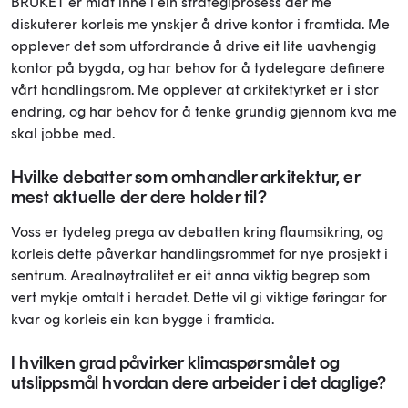
BRUKET er midt inne i ein strategiprosess der me
diskuterer korleis me ynskjer å drive kontor i framtida. Me
opplever det som utfordrande å drive eit lite uavhengig
kontor på bygda, og har behov for å tydelegare definere
vårt handlingsrom. Me opplever at arkitektyrket er i stor
endring, og har behov for å tenke grundig gjennom kva me
skal jobbe med.
Hvilke debatter som omhandler arkitektur, er
mest aktuelle der dere holder til?
Voss er tydeleg prega av debatten kring flaumsikring, og
korleis dette påverkar handlingsrommet for nye prosjekt i
sentrum. Arealnøytralitet er eit anna viktig begrep som
vert mykje omtalt i heradet. Dette vil gi viktige føringar for
kvar og korleis ein kan bygge i framtida.
I hvilken grad påvirker klimaspørsmålet og
utslippsmål hvordan dere arbeider i det daglige?