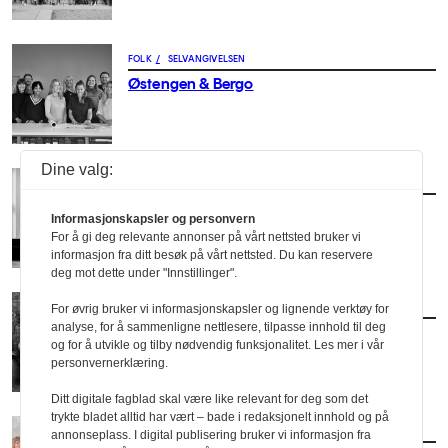
FOLK
/
SELVANGIVELSEN
Østengen & Bergo
Dine valg:
FOLK
/
SELVANGIVELSEN
3RW arkitekter
Informasjonskapsler og personvern
For å gi deg relevante annonser på vårt nettsted bruker vi
informasjon fra ditt besøk på vårt nettsted. Du kan reservere
deg mot dette under "Innstillinger".
FOLK
/
SELVANGIVELSEN
For øvrig bruker vi informasjonskapsler og lignende verktøy for
analyse, for å sammenligne nettlesere, tilpasse innhold til deg
Holo & Holo landskapsarkitektur AS
og for å utvikle og tilby nødvendig funksjonalitet. Les mer i vår
personvernerklæring.
Ditt digitale fagblad skal være like relevant for deg som det
trykte bladet alltid har vært – bade i redaksjonelt innhold og på
FOLK
/
SELVANGIVELSEN
annonseplass. I digital publisering bruker vi informasjon fra