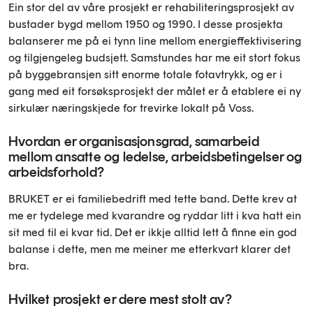
Ein stor del av våre prosjekt er rehabiliteringsprosjekt av
bustader bygd mellom 1950 og 1990. I desse prosjekta
balanserer me på ei tynn line mellom energieffektivisering
og tilgjengeleg budsjett. Samstundes har me eit stort fokus
på byggebransjen sitt enorme totale fotavtrykk, og er i
gang med eit forsøksprosjekt der målet er å etablere ei ny
sirkulær næringskjede for trevirke lokalt på Voss.
Hvordan er organisasjonsgrad, samarbeid
mellom ansatte og ledelse, arbeidsbetingelser og
arbeidsforhold?
BRUKET er ei familiebedrift med tette band. Dette krev at
me er tydelege med kvarandre og ryddar litt i kva hatt ein
sit med til ei kvar tid. Det er ikkje alltid lett å finne ein god
balanse i dette, men me meiner me etterkvart klarer det
bra.
Hvilket prosjekt er dere mest stolt av?