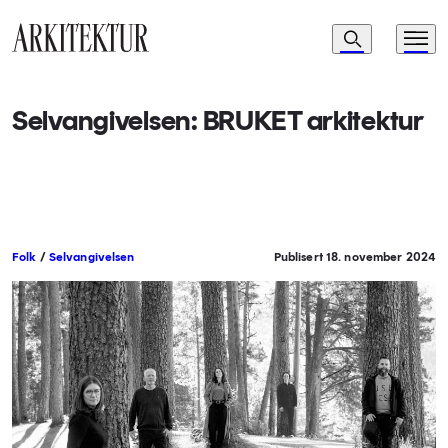
Navigasjon
Søk
Meny
Til startsiden
Selvangivelsen: BRUKET arkitektur
Folk
/
Selvangivelsen
Publisert 18. november 2024