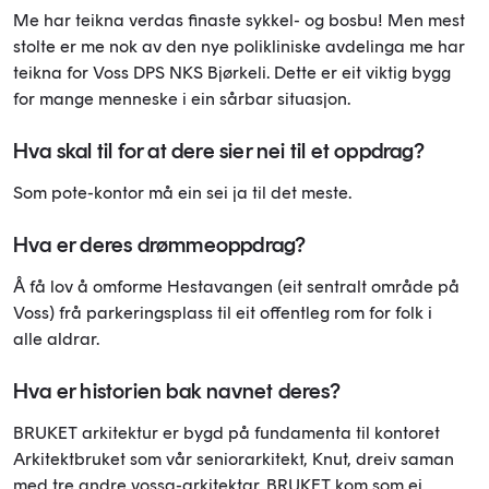
Me har teikna verdas finaste sykkel- og bosbu! Men mest
stolte er me nok av den nye polikliniske avdelinga me har
teikna for Voss DPS NKS Bjørkeli. Dette er eit viktig bygg
for mange menneske i ein sårbar situasjon.
Hva skal til for at dere sier nei til et oppdrag?
Som pote-kontor må ein sei ja til det meste.
Hva er deres drømmeoppdrag?
Å få lov å omforme Hestavangen (eit sentralt område på
Voss) frå parkeringsplass til eit offentleg rom for folk i
alle aldrar.
Hva er historien bak navnet deres?
BRUKET arkitektur er bygd på fundamenta til kontoret
Arkitektbruket som vår seniorarkitekt, Knut, dreiv saman
med tre andre vossa-arkitektar. BRUKET kom som ei