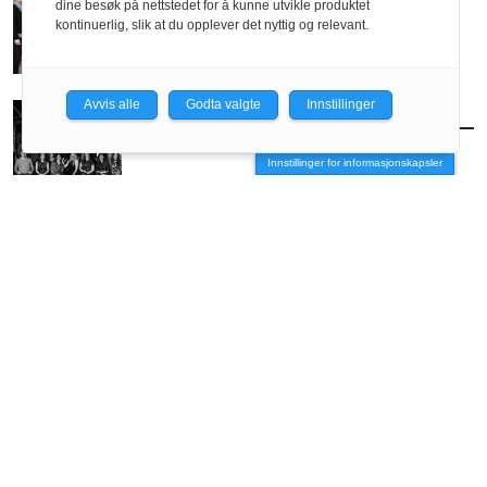
Selvangivelsen: Haltenbanken Bergen
dine besøk på nettstedet for å kunne utvikle produktet
kontinuerlig, slik at du opplever det nyttig og relevant.
Avvis alle
Godta valgte
Innstillinger
FOLK
/
SELVANGIVELSEN
CODE arkitektur
Innstillinger for informasjonskapsler
ANNONSE