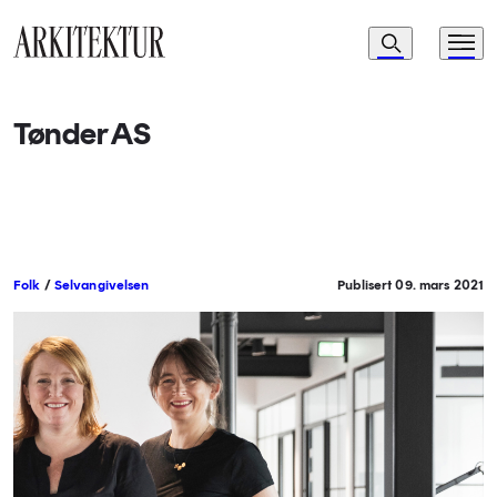
Navigasjon
Søk
Meny
Til startsiden
Tønder AS
Folk
/
Selvangivelsen
Publisert 09. mars 2021