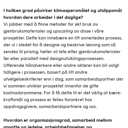
I hvilken grad påvirker klimaspørsmålet og utslippsmål
hvordan dere arbeider i det daglige?
Vi jobber med å finne metoder for økt bruk av
gjenbruksmaterialer og
upscaling
av disse i våre
prosjekter. Dette kan innebære en litt annerledes prosess,
der vi i stedet for å designe og beskrive løsning som så
sendes til prising, heller vil lete etter gjenbruksmaterialer
før eller parallelt med designutviklingsprosessen.
Utførende håndverkere eller andre aktører kan bli valgt
tidligere i prosessen, basert på litt andre
utvelgelseskriterier enn i dag, som samarbeidspartner der
vi sammen utvikler prosjektet innenfor de gitte
kostnadsrammene. For å få dette til er det viktig at bære-
kraftsmål og prosess er felles forankret hos
oppdragsgivere, samarbeidspartnere og oss.
Hvordan er organisasjonsgrad, samarbeid mellom
ansatte og ledelse, arbeidsbetingelser og