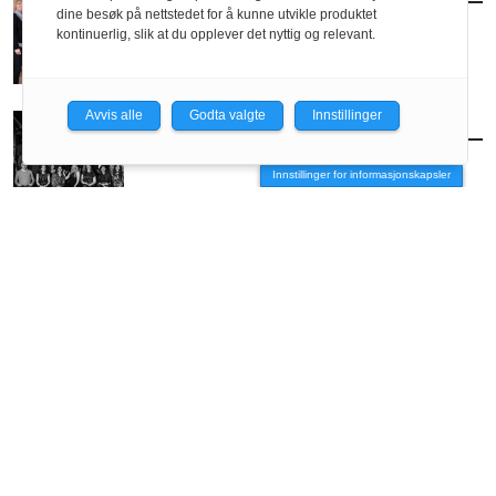
Selvangivelsen: Haltenbanken Bergen
dine besøk på nettstedet for å kunne utvikle produktet
kontinuerlig, slik at du opplever det nyttig og relevant.
Avvis alle
Godta valgte
Innstillinger
FOLK
/
SELVANGIVELSEN
CODE arkitektur
Innstillinger for informasjonskapsler
ANNONSE