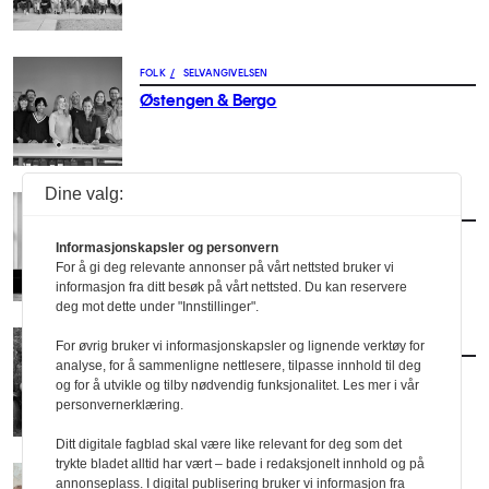
FOLK
/
SELVANGIVELSEN
Østengen & Bergo
Dine valg:
FOLK
/
SELVANGIVELSEN
3RW arkitekter
Informasjonskapsler og personvern
For å gi deg relevante annonser på vårt nettsted bruker vi
informasjon fra ditt besøk på vårt nettsted. Du kan reservere
deg mot dette under "Innstillinger".
FOLK
/
SELVANGIVELSEN
For øvrig bruker vi informasjonskapsler og lignende verktøy for
analyse, for å sammenligne nettlesere, tilpasse innhold til deg
Holo & Holo landskapsarkitektur AS
og for å utvikle og tilby nødvendig funksjonalitet. Les mer i vår
personvernerklæring.
Ditt digitale fagblad skal være like relevant for deg som det
trykte bladet alltid har vært – bade i redaksjonelt innhold og på
FOLK
/
SELVANGIVELSEN
annonseplass. I digital publisering bruker vi informasjon fra