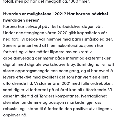
totalt, men p.t. har det medgått ca. 1300 timer.
Hvordan er mulighetene i 2021? Har korona påvirket
hverdagen deres?
Korona har selvsagt påvirket arbeidshverdagen vår.
Under nedstengingen våren 2020 gikk kapasiteten vår
ned fordi vi begge var hjemme med barn i småskolealder.
Senere primært ved at hjemmekontorsituasjonen har
fortsatt, og vi har måttet tilpasse oss en kreativ
arbeidshverdag der møter både internt og eksternt skjer
digitalt med digitale workshopverktøy. Samtidig har vi hatt
større oppdragsmengde enn noen gang, og vi har evnet å
levere effektivt med kvalitet i det som har vært en ellers
utfordrende tid. Vi starter året 2021 med fulle ordrebøker,
samtidig er vi forberedt på at året kan bli utfordrende. Vi
anser imidlertid at Tønders kompetanse, tverrfaglighet,
størrelse, omdømme og posisjon i markedet gjør oss
robuste, og i stand til å fortsette den positive utviklingen vi
opplever nå.