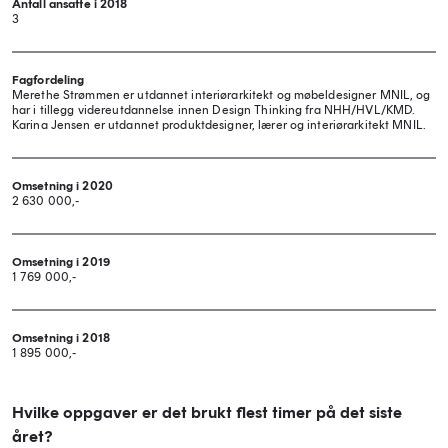
Antall ansatte i 2018
3
Fagfordeling
Merethe Strømmen er utdannet interiørarkitekt og møbeldesigner MNIL, og
har i tillegg videreutdannelse innen Design Thinking fra NHH/HVL/KMD.
Karina Jensen er utdannet produktdesigner, lærer og interiørarkitekt MNIL.
Omsetning i 2020
2 630 000,-
Omsetning i 2019
1 769 000,-
Omsetning i 2018
1 895 000,-
Hvilke oppgaver er det brukt flest timer på det siste
året?