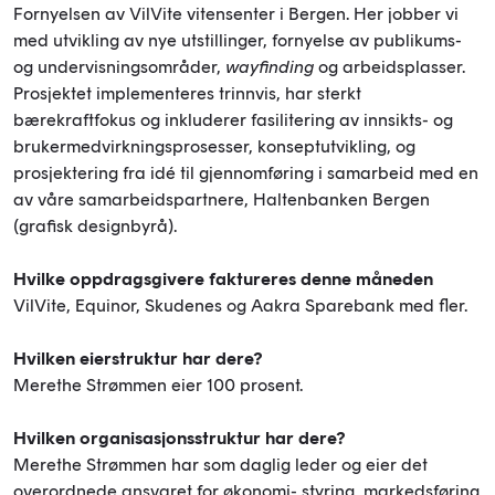
Fornyelsen av VilVite vitensenter i Bergen. Her jobber vi
med utvikling av nye utstillinger, fornyelse av publikums-
og undervisningsområder,
wayfinding
og arbeidsplasser.
Prosjektet implementeres trinnvis, har sterkt
bærekraftfokus og inkluderer fasilitering av innsikts- og
brukermedvirkningsprosesser, konseptutvikling, og
prosjektering fra idé til gjennomføring i samarbeid med en
av våre samarbeidspartnere, Haltenbanken Bergen
(grafisk designbyrå).
Hvilke oppdragsgivere faktureres denne måneden
VilVite, Equinor, Skudenes og Aakra Sparebank med fler.
Hvilken eierstruktur har dere?
Merethe Strømmen eier 100 prosent.
Hvilken organisasjonsstruktur har dere?
Merethe Strømmen har som daglig leder og eier det
overordnede ansvaret for økonomi- styring, markedsføring