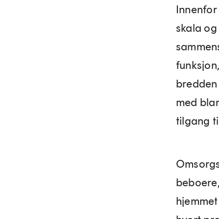
Innenfor 
skala og 
sammensat
funksjon
bredden 
med bla
tilgang t
Omsorgsb
beboere,
hjemmet 