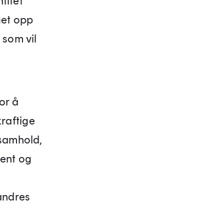
titet
get opp
 som vil
for å
raftige
 samhold,
ment og
randres