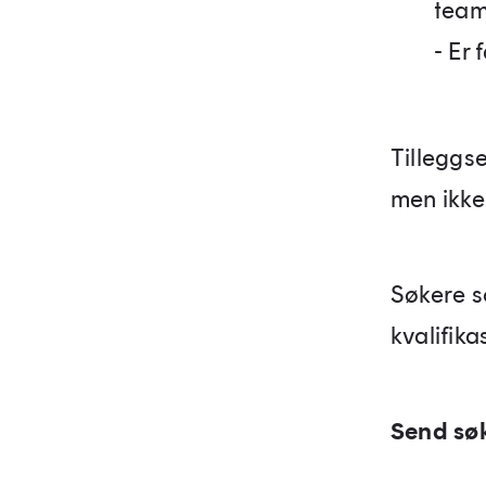
tea
- Er 
Tilleggs
men ikke 
Søkere s
kvalifika
Send søk