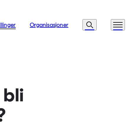
llinger
Organisasjoner
Søk
Meny
 bli
?