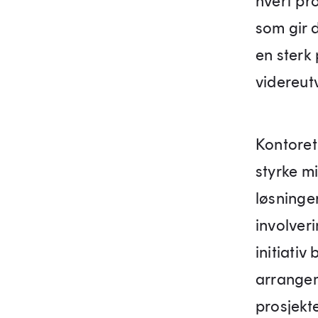
hvert pro
som gir 
en sterk
videreutv
Kontoret 
styrke m
løsninge
involver
initiativ
arrangem
prosjekte