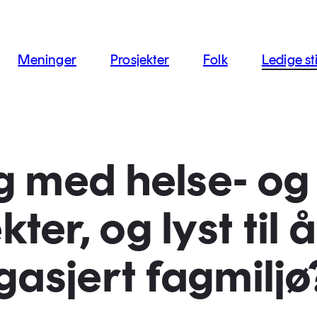
jon
Meninger
Prosjekter
Folk
Ledige sti
g med helse- og
r, og lyst til å
gasjert fagmiljø