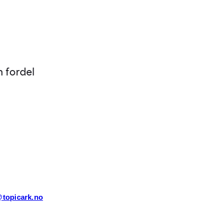
n fordel
topicark.no