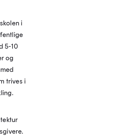
skolen i
fentlige
d 5-10
er og
g med
 trives i
ling.
tektur
sgivere.