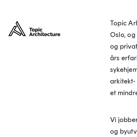
Topic Ark
Oslo, og
og priva
års erfa
sykehjem 
arkitekt-
et mindre
Vi jobber
og byutv