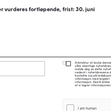
 vurderes fortløpende, frist: 30. juni
Arkitektur vil bruke denn
våre ukentlige nyhetsbre
melde deg av dette nyhet
nederst i nyhetsbrevene d
kontakte oss på redaksjon
informasjon med respekt.
informasjon. Ved å klikke 
at vi lagrer informasjonen