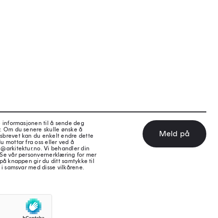
e informasjonen til å sende deg
v. Om du senere skulle ønske å
Meld på
sbrevet kan du enkelt endre dette
u mottar fra oss eller ved å
@arkitektur.no. Vi behandler din
 Se vår personvernerklæring for mer
på knappen gir du ditt samtykke til
 i samsvar med disse vilkårene.