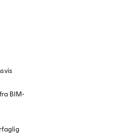
nsvis
fra BIM-
rfaglig