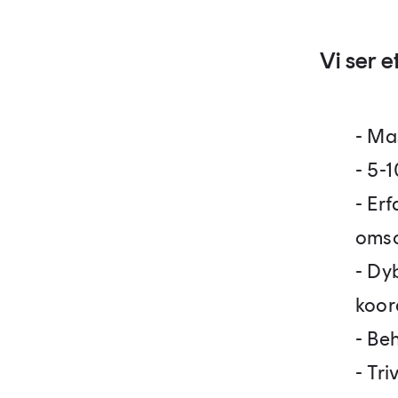
Vi ser e
- Ma
- 5-
- Erf
omso
- Dy
koor
- Beh
- Tr