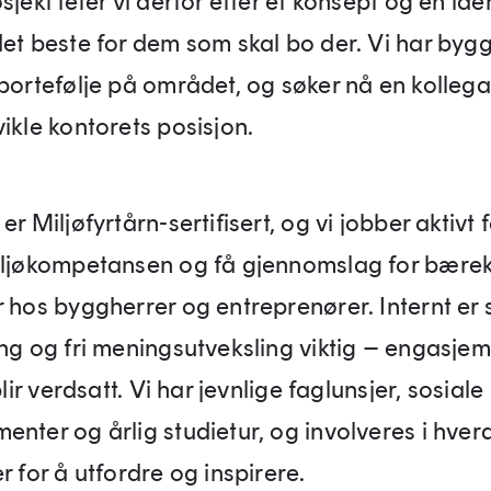
sjekt leter vi derfor etter et konsept og en iden
det beste for dem som skal bo der. Vi har byg
 portefølje på området, og søker nå en kollega
ikle kontorets posisjon.
er Miljøfyrtårn-sertifisert, og vi jobber aktivt 
iljøkompetansen og få gjennomslag for bærek
r hos byggherrer og entreprenører. Internt er
ing og fri meningsutveksling viktig – engasje
 blir verdsatt. Vi har jevnlige faglunsjer, sosiale
enter og årlig studietur, og involveres i hve
r for å utfordre og inspirere.