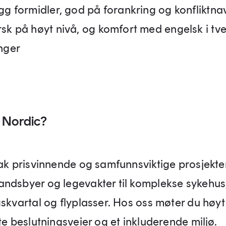
ygg formidler, god på forankring og konfliktna
rsk på høyt nivå, og komfort med engelsk i tve
inger
 Nordic?
bak prisvinnende og samfunnsviktige prosjekte
ndsbyer og legevakter til komplekse sykehus
skvartal og flyplasser. Hos oss møter du høyt
te beslutningsveier og et inkluderende miljø.