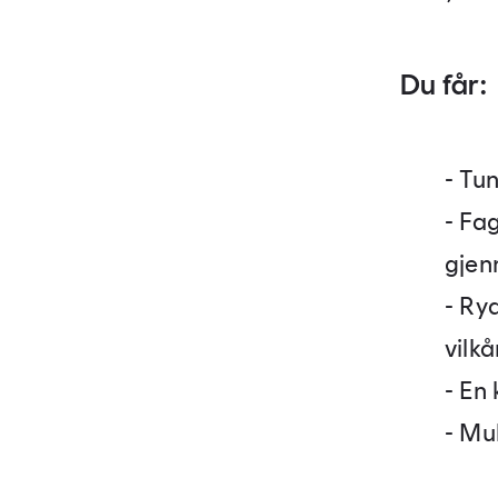
Du får:
- Tu
- Fa
gjen
- Ry
vilkå
- En
- Mul