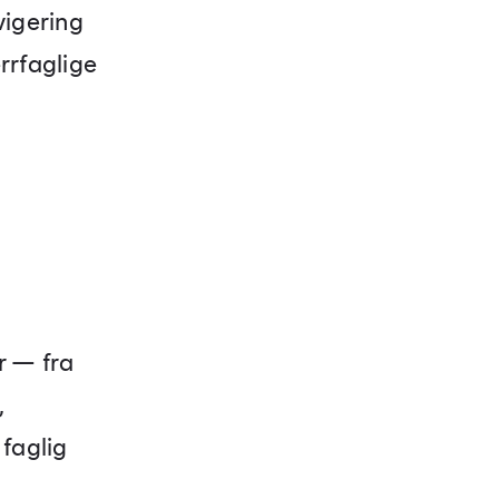
vigering
rrfaglige
r — fra
,
 faglig