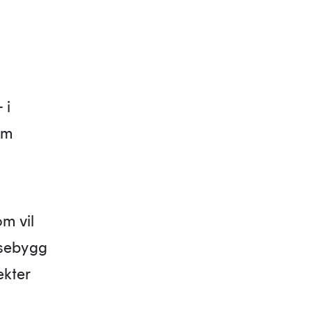
 i
om
om vil
lsebygg
ekter