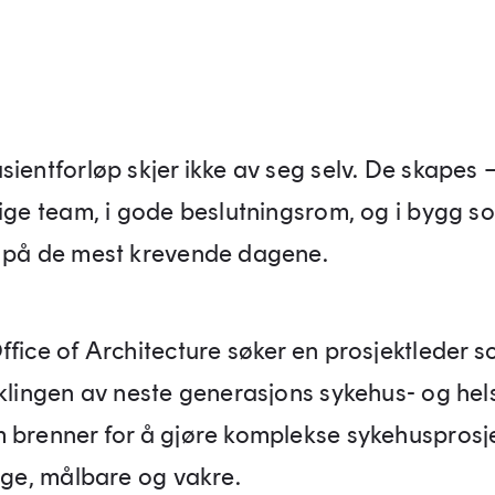
ientforløp skjer ikke av seg selv. De skapes –
lige team, i gode beslutningsrom, og i bygg s
 på de mest krevende dagene.
fice of Architecture søker en prosjektleder s
iklingen av neste generasjons sykehus- og he
 brenner for å gjøre komplekse sykehusprosj
lige, målbare og vakre.