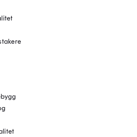
litet
gstakere
sebygg
og
litet