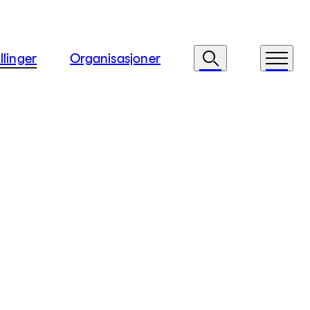
llinger
Organisasjoner
Søk
Meny