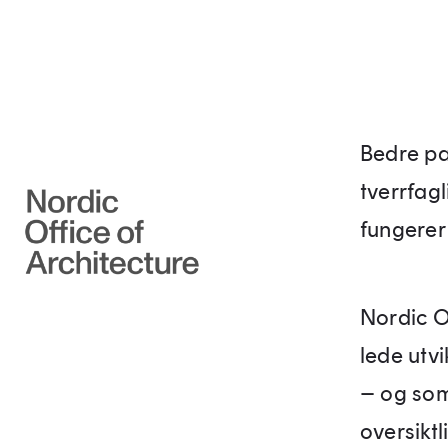
Bedre pas
tverrfag
fungerer
Nordic Of
lede utv
– og som
oversikt