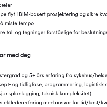
pæler
pe flyt i BIM-basert prosjektering og sikre kva
 å miste tempo
re tall og tegninger forståelige for beslutnin
tar med deg
stergrad og 5+ års erfaring fra sykehus/hel
sept- og tidligfase, programmering, logistikk 
sjonsplanlegging, teknisk kompleksitet)
osjektledererfaring med ansvar for tid/kost/kva