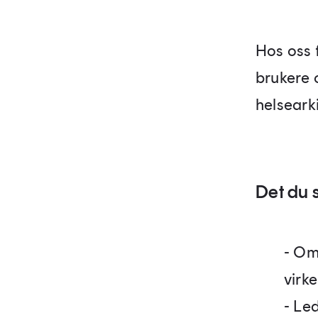
Hos oss 
brukere 
helseark
Det du sk
- Om
virk
- Le