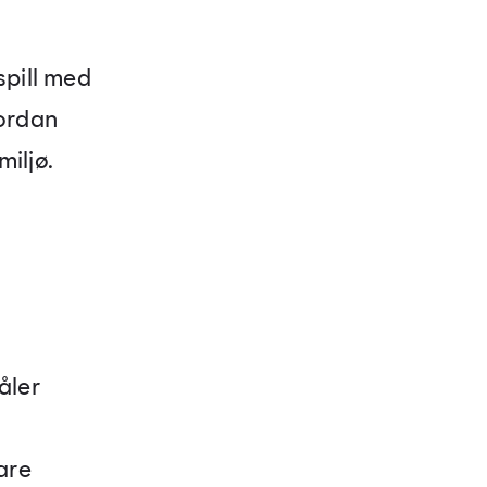
spill med
vordan
iljø.
åler
are