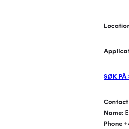
Locatio
Applica
SØK PÅ 
Contact 
Name:
E
Phone
+