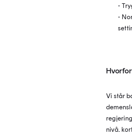
- Tr
- No
sett
Hvorfor
Vi står 
demensla
regjering
nivå, kor