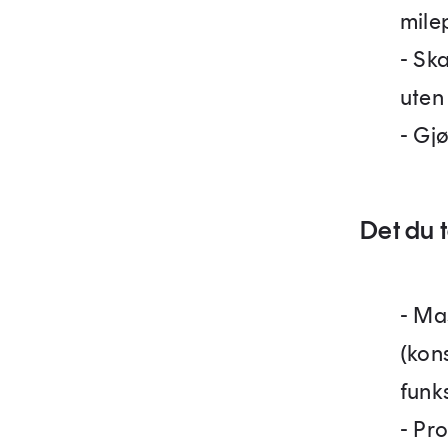
mile
- Ska
uten
- Gjø
Det du 
- Ma
(kon
funk
- Pr