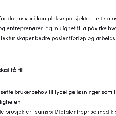
får du ansvar i komplekse prosjekter, tett sam
og entreprenører, og mulighet til å påvirke h
itektur skaper bedre pasientforløp og arbeidsm
al få til
sette brukerbehov til tydelige løsninger som t
eligheten
de prosjekter i samspill/totalentreprise med kl