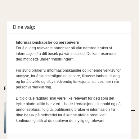
Dine valg:
Informasjonskapsler og personvern
For å gi deg relevante annonser på vårt nettsted bruker vi
informasjon fra ditt besøk på vårt nettsted. Du kan reservere
deg mot dette under "Innstillinger".
For øvrig bruker vi informasjonskapsler og lignende verktøy for
analyse, for å sammenligne nettlesere, tilpasse innhold til deg
og for å utvikle og tilby nødvendig funksjonalitet. Les mer i vår
personvernerklæring.
FLERE MENINGER
Ditt digitale fagblad skal være like relevant for deg som det
trykte bladet alltid har vært – bade i redaksjonelt innhold og på
MENINGER
/
DEBATT
annonseplass. I digital publisering bruker vi informasjon fra
Hvor skal du bo når du blir gammel?
dine besøk på nettstedet for å kunne utvikle produktet
kontinuerlig, slik at du opplever det nyttig og relevant.
Av Per-Arne Horne