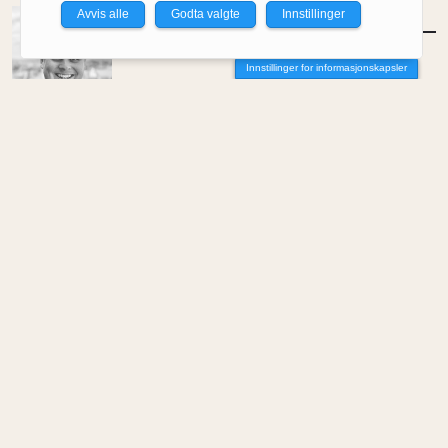
Avvis alle
Godta valgte
Innstillinger
MENINGER
/
DEBATT
Tujaens pris
Innstillinger for informasjonskapsler
Av Even Bakken
MENINGER
/
DEBATT
Det er noe pillråttent med dagens
boligmarked
Av Luis Lautaro Espinoza
MENINGER
/
DEBATT
Overdrevne tryllestaver i en skiftende
økonomi
Av Carlos Henriquez
MENINGER
/
DEBATT
Hva trenger samfunnet arkitekter til?