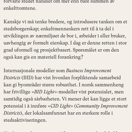
forvalte stedet handler om mer enn bare summen av
enkelttomtene.
Kanskje vi må tenke bredere, og introdusere tanken om et
stedsborgerskap; enkeltmenneskers rett til å ta del i
utviklingen av nærmiljøet de bor i, arbeider i eller bruker,
uavhengig av formelt eierskap. I dag er denne retten i stor
grad uformell og prosjektbasert. Spørsmålet er om den
også kan gis en materiell forankring?
Internasjonale modeller som
Business Improvement
Districts
(BID) har vist hvordan forpliktende samarbeid
kan gi byområder større robusthet. I norsk sammenheng
har frivillige «
BID Light
»-modeller vist potensialet, men
samtidig også sårbarheten. Vi mener det kan ligge et stort
potensial i å innføre «
CID Light
» (
Community Improvement
Districts
), der lokalsamfunnet har en sterkere rolle i
stedsaktiviseringen.