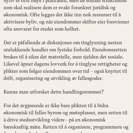
byliv er ofte høye i planfasen, men de sosiale strukturene
som skal realisere dem er svakt forankret juridisk og
økonomisk. Ofte legges det ikke inn nok ressurser til å
aktivisere byliv, og når eiendommer skifter eier forsvinner
ofte ansvaret for stedet som helhet.
Det er påfallende at diskusjoner om tinglysning nesten
utelukkende handler om fysiske forhold. Eiendomsretten
brukes til å sikre det materielle, men sjelden det sosiale.
Likevel åpner dagens lovverk for å tinglyse rettigheter og
plikter som følger eiendommen over tid – også knyttet til
drift, organisering og utvikling av fellesgoder.
Kunne man utforsket dette handlingsrommet?
For det avgjørende er ikke bare plikten til å bidra
økonomisk til felles byrom og møteplasser, men retten til
å drive stedsutvikling videre - på en økonomisk
bærekraftig måte. Retten til å organisere, programmere og