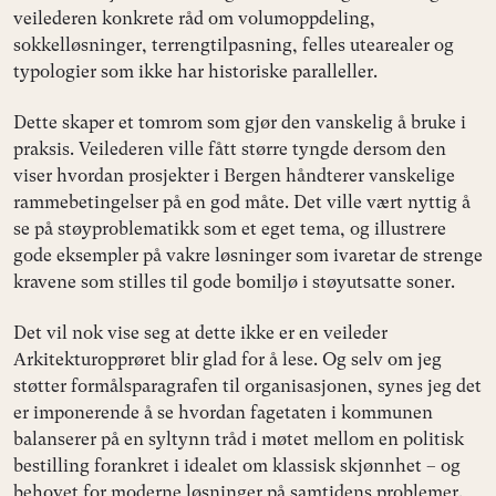
veilederen konkrete råd om volumoppdeling,
sokkelløsninger, terrengtilpasning, felles utearealer og
typologier som ikke har historiske paralleller.
Dette skaper et tomrom som gjør den vanskelig å bruke i
praksis. Veilederen ville fått større tyngde dersom den
viser hvordan prosjekter i Bergen håndterer vanskelige
rammebetingelser på en god måte. Det ville vært nyttig å
se på støyproblematikk som et eget tema, og illustrere
gode eksempler på vakre løsninger som ivaretar de strenge
kravene som stilles til gode bomiljø i støyutsatte soner.
Det vil nok vise seg at dette ikke er en veileder
Arkitekturopprøret blir glad for å lese. Og selv om jeg
støtter formålsparagrafen til organisasjonen, synes jeg det
er imponerende å se hvordan fagetaten i kommunen
balanserer på en syltynn tråd i møtet mellom en politisk
bestilling forankret i idealet om klassisk skjønnhet – og
behovet for moderne løsninger på samtidens problemer.