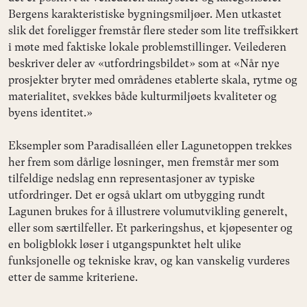
Bergens karakteristiske bygningsmiljøer. Men utkastet
slik det foreligger fremstår flere steder som lite treffsikkert
i møte med faktiske lokale problemstillinger. Veilederen
beskriver deler av «utfordringsbildet» som at «Når nye
prosjekter bryter med områdenes etablerte skala, rytme og
materialitet, svekkes både kulturmiljøets kvaliteter og
byens identitet.»
Eksempler som Paradisalléen eller Lagunetoppen trekkes
her frem som dårlige løsninger, men fremstår mer som
tilfeldige nedslag enn representasjoner av typiske
utfordringer. Det er også uklart om utbygging rundt
Lagunen brukes for å illustrere volumutvikling generelt,
eller som særtilfeller. Et parkeringshus, et kjøpesenter og
en boligblokk løser i utgangspunktet helt ulike
funksjonelle og tekniske krav, og kan vanskelig vurderes
etter de samme kriteriene.