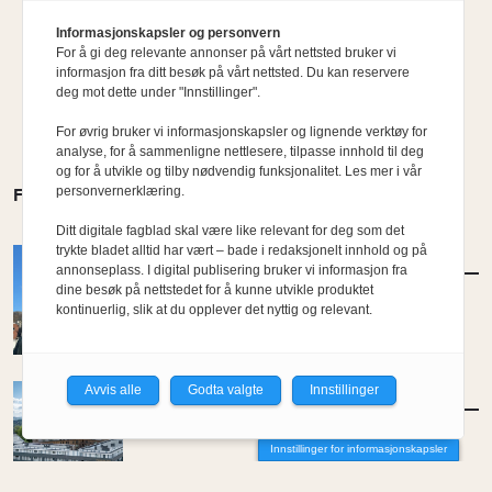
Informasjonskapsler og personvern
For å gi deg relevante annonser på vårt nettsted bruker vi
informasjon fra ditt besøk på vårt nettsted. Du kan reservere
deg mot dette under "Innstillinger".
For øvrig bruker vi informasjonskapsler og lignende verktøy for
analyse, for å sammenligne nettlesere, tilpasse innhold til deg
og for å utvikle og tilby nødvendig funksjonalitet. Les mer i vår
personvernerklæring.
FLERE MENINGER
Ditt digitale fagblad skal være like relevant for deg som det
trykte bladet alltid har vært – bade i redaksjonelt innhold og på
AKTUELT
/
POLITIKK
annonseplass. I digital publisering bruker vi informasjon fra
Lettelse og bekymring over ny
dine besøk på nettstedet for å kunne utvikle produktet
arkitekturveileder
kontinuerlig, slik at du opplever det nyttig og relevant.
Avvis alle
Godta valgte
Innstillinger
AKTUELT
/
POLITIKK
Arkitekturveileder på trappene i Bergen
Innstillinger for informasjonskapsler