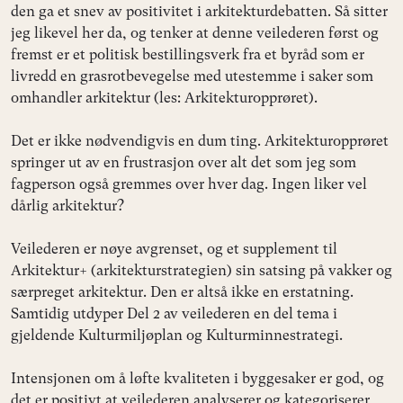
den ga et snev av positivitet i arkitekturdebatten. Så sitter
jeg likevel her da, og tenker at denne veilederen først og
fremst er et politisk bestillingsverk fra et byråd som er
livredd en grasrotbevegelse med utestemme i saker som
omhandler arkitektur (les: Arkitekturopprøret).
Det er ikke nødvendigvis en dum ting. Arkitekturopprøret
springer ut av en frustrasjon over alt det som jeg som
fagperson også gremmes over hver dag. Ingen liker vel
dårlig arkitektur?
Veilederen er nøye avgrenset, og et supplement til
Arkitektur+ (arkitekturstrategien) sin satsing på vakker og
særpreget arkitektur. Den er altså ikke en erstatning.
Samtidig utdyper Del 2 av veilederen en del tema i
gjeldende Kulturmiljøplan og Kulturminnestrategi.
Intensjonen om å løfte kvaliteten i byggesaker er god, og
det er positivt at veilederen analyserer og kategoriserer