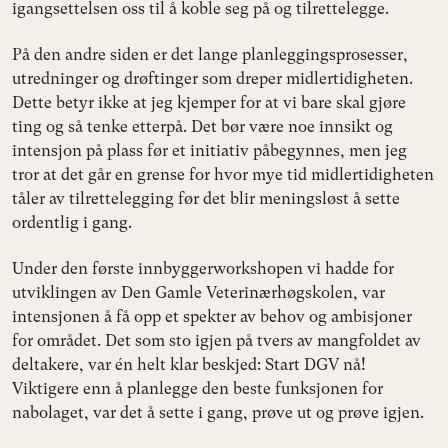
igangsettelsen oss til å koble seg på og tilrettelegge.
På den andre siden er det lange planleggingsprosesser,
utredninger og drøftinger som dreper midlertidigheten.
Dette betyr ikke at jeg kjemper for at vi bare skal gjøre
ting og så tenke etterpå. Det bør være noe innsikt og
intensjon på plass før et initiativ påbegynnes, men jeg
tror at det går en grense for hvor mye tid midlertidigheten
tåler av tilrettelegging før det blir meningsløst å sette
ordentlig i gang.
Under den første innbyggerworkshopen vi hadde for
utviklingen av Den Gamle Veterinærhøgskolen, var
intensjonen å få opp et spekter av behov og ambisjoner
for området. Det som sto igjen på tvers av mangfoldet av
deltakere, var én helt klar beskjed: Start DGV nå!
Viktigere enn å planlegge den beste funksjonen for
nabolaget, var det å sette i gang, prøve ut og prøve igjen.