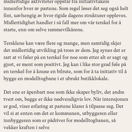
midlertidige aktiviteter oppstår fra initiativtakere
innenfor hver av partene. Som regel løser det seg også helt
fint, uavhengig av hvor rigide dagens strukturer oppleves.
Midlertidighet handler i så fall mer om vår terskel for å
starte, enn om selve rammevilkårene.
Tersklene kan være flere og mange, men samtidig skjer
det midlertidig utvikling på tross av dem. Jeg synes det er
rart at vi føler på en terskel for noe som etter alt er sagt og
gjort, er ment som positivt. Jeg kan i like stor grad føle på
en terskel for å knuse en bilrute, som for å ta initiativ til å
bygge en modelltogbane i et ubrukt butikklokale.
Det ene er åpenbart noe som ikke skaper byliv, det andre
tvert om, begge er ikke nødvendigvis lov. Når intensjonen
er god, viser erfaring at partene klarer å tilpasse seg. Det
vil si at enten om det er kommunen, utbyggeren eller
innbyggeren som er pådriver for modelltogbanen, så
vekker kraften i selve