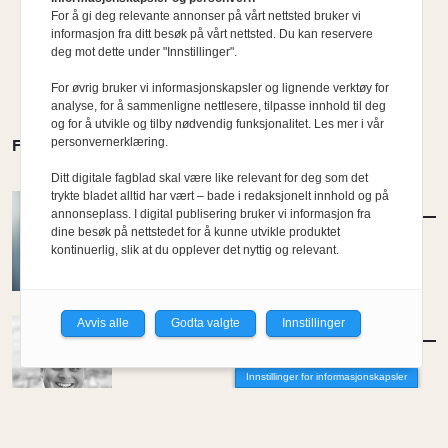
For å gi deg relevante annonser på vårt nettsted bruker vi
informasjon fra ditt besøk på vårt nettsted. Du kan reservere
deg mot dette under "Innstillinger".
For øvrig bruker vi informasjonskapsler og lignende verktøy for
analyse, for å sammenligne nettlesere, tilpasse innhold til deg
og for å utvikle og tilby nødvendig funksjonalitet. Les mer i vår
personvernerklæring.
FLERE MENINGER
Ditt digitale fagblad skal være like relevant for deg som det
trykte bladet alltid har vært – bade i redaksjonelt innhold og på
MENINGER
/
DEBATT
annonseplass. I digital publisering bruker vi informasjon fra
Hvor skal du bo når du blir gammel?
dine besøk på nettstedet for å kunne utvikle produktet
kontinuerlig, slik at du opplever det nyttig og relevant.
Av Per-Arne Horne
Avvis alle
Godta valgte
Innstillinger
MENINGER
/
DEBATT
Tujaens pris
Innstillinger for informasjonskapsler
Av Even Bakken