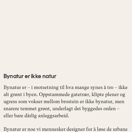
Bynatur er ikke natur
Bynatur er – i motsetning til hva mange synes å tro – ikke
alt grønt i byen. Oppstammede gatetrær, klipte plener og
ugress som vokser mellom brostein er ikke bynatur, men
snarere temmet grønt, underlagt det byggedes orden –
eller bare dårlig anleggsarbeid.
Bynatur er noe vi mennesker designer for å løse de urbane