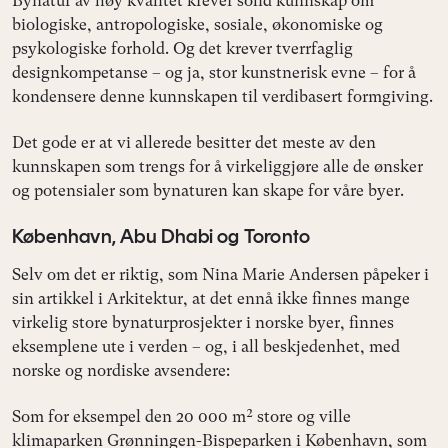
Bynatur av høy kvalitet krever solid kunnskap om
biologiske, antropologiske, sosiale, økonomiske og
psykologiske forhold. Og det krever tverrfaglig
designkompetanse – og ja, stor kunstnerisk evne – for å
kondensere denne kunnskapen til verdibasert formgiving.
Det gode er at vi allerede besitter det meste av den
kunnskapen som trengs for å virkeliggjøre alle de ønsker
og potensialer som bynaturen kan skape for våre byer.
København, Abu Dhabi og Toronto
Selv om det er riktig, som Nina Marie Andersen påpeker i
sin artikkel i Arkitektur, at det ennå ikke finnes mange
virkelig store bynaturprosjekter i norske byer, finnes
eksemplene ute i verden – og, i all beskjedenhet, med
norske og nordiske avsendere:
Som for eksempel den 20 000 m² store og ville
klimaparken Grønningen-Bispeparken i København, som