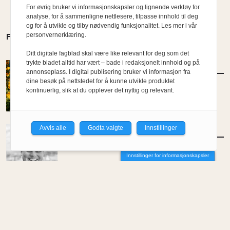
For øvrig bruker vi informasjonskapsler og lignende verktøy for
analyse, for å sammenligne nettlesere, tilpasse innhold til deg
og for å utvikle og tilby nødvendig funksjonalitet. Les mer i vår
personvernerklæring.
FLERE MENINGER
Ditt digitale fagblad skal være like relevant for deg som det
trykte bladet alltid har vært – bade i redaksjonelt innhold og på
AKTUELT
/
LANDSKAP
annonseplass. I digital publisering bruker vi informasjon fra
Ferskt Arkitektur: Beplantning
dine besøk på nettstedet for å kunne utvikle produktet
kontinuerlig, slik at du opplever det nyttig og relevant.
Avvis alle
Godta valgte
Innstillinger
MENINGER
/
DEBATT
Tujaens pris
Innstillinger for informasjonskapsler
Av Even Bakken
MENINGER
/
DEBATT
Det er noe pillråttent med dagens
boligmarked