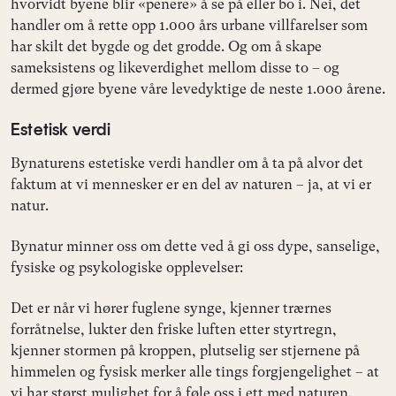
hvorvidt byene blir «penere» å se på eller bo i. Nei, det
handler om å rette opp 1.000 års urbane villfarelser som
har skilt det bygde og det grodde. Og om å skape
sameksistens og likeverdighet mellom disse to – og
dermed gjøre byene våre levedyktige de neste 1.000 årene.
Estetisk verdi
Bynaturens estetiske verdi handler om å ta på alvor det
faktum at vi mennesker er en del av naturen – ja, at vi er
natur.
Bynatur minner oss om dette ved å gi oss dype, sanselige,
fysiske og psykologiske opplevelser:
Det er når vi hører fuglene synge, kjenner trærnes
forråtnelse, lukter den friske luften etter styrtregn,
kjenner stormen på kroppen, plutselig ser stjernene på
himmelen og fysisk merker alle tings forgjengelighet – at
vi har størst mulighet for å føle oss i ett med naturen.