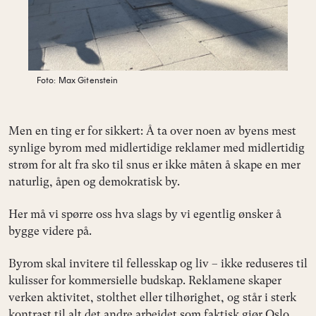
Foto: Max Gitenstein
Men en ting er for sikkert: Å ta over noen av byens mest
synlige byrom med midlertidige reklamer med midlertidig
strøm for alt fra sko til snus er ikke måten å skape en mer
naturlig, åpen og demokratisk by.
Her må vi spørre oss hva slags by vi egentlig ønsker å
bygge videre på.
Byrom skal invitere til fellesskap og liv – ikke reduseres til
kulisser for kommersielle budskap. Reklamene skaper
verken aktivitet, stolthet eller tilhørighet, og står i sterk
kontrast til alt det andre arbeidet som faktisk gjør Oslo