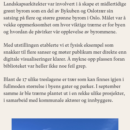
Landskapsarkitekter var involvert i å skape et midlertidige
grønt byrom som en del av Bykuben og Oslotrær sin
satsing på flere og større grønne byrom i Oslo. Målet var å
vekke oppmerksomhet om hvor viktige trærne er for byen
og hvordan de påvirker vår opplevelse av byrommene.
Med utstillingen etablerte vi et fysisk eksempel som
snakker til flere sanser og møter publikum mer direkte enn
digitale visualiseringer klarer. Å mykne opp plassen foran
biblioteket var heller ikke noe feil grep.
Blant de 17 ulike treslagene er trær som kan finnes igjen i
fullmoden størrelse i byens gater og parker. I september
samme år ble trærne plantet ut i en rekke ulike prosjekter,
i samarbeid med kommunale aktører og innbyggere.