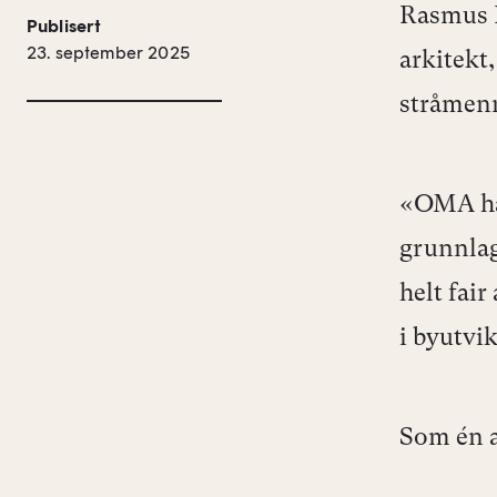
Rasmus R
Publisert
23. september 2025
arkitekt,
stråmenn
«OMA har
grunnlag
helt fai
i byutvi
Som én a