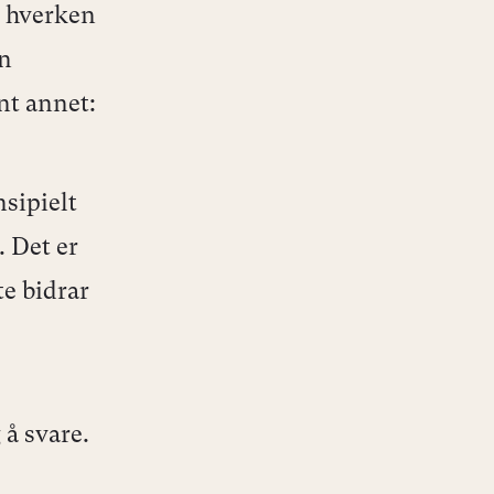
r hverken
an
nt annet:
sipielt
. Det er
te bidrar
 å svare.