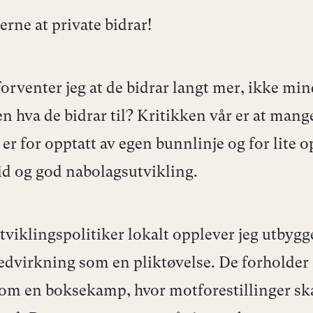
jerne at private bidrar!
forventer jeg at de bidrar langt mer, ikke mi
n hva de bidrar til? Kritikken vår er at mange
er for opptatt av egen bunnlinje og for lite o
d og god nabolagsutvikling.
viklingspolitiker lokalt opplever jeg utbyg
edvirkning som en pliktøvelse. De forholder s
som en boksekamp, hvor motforestillinger sk