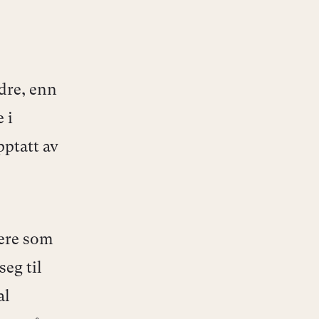
ndre, enn
 i
pptatt av
gere som
eg til
al