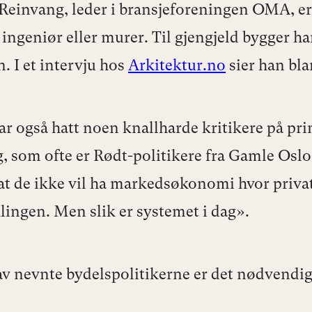
einvang, leder i bransjeforeningen OMA, e
 ingeniør eller murer. Til gjengjeld bygger h
. I et intervju hos
Arkitektur.no
sier han bla
 også hatt noen knallharde kritikere på prin
, som ofte er Rødt-politikere fra Gamle Oslo
r at de ikke vil ha markedsøkonomi hvor priva
klingen. Men slik er systemet i dag».
v nevnte bydelspolitikerne er det nødvendig