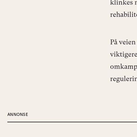
klinkes 
rehabilit
På veien
viktiger
omkamper
reguleri
ANNONSE