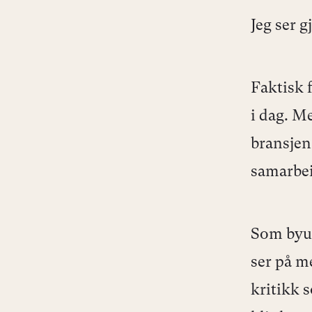
Jeg ser g
Faktisk 
i dag. Me
bransjen 
samarbei
Som byut
ser på m
kritikk 