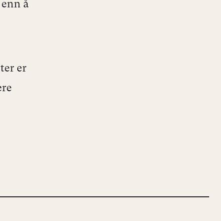
 enn å
ter er
ere