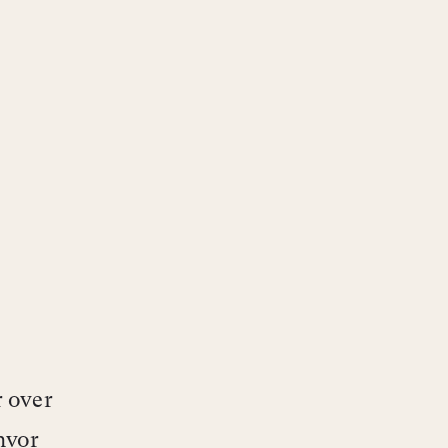
 over
hvor