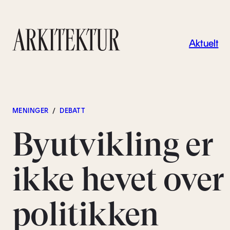
Navigas
Aktuelt
Til startsiden
MENINGER
/
DEBATT
Byutvikling er
ikke hevet over
politikken