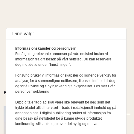
Dine valg:
Informasjonskapsler og personvern
For å gi deg relevante annonser på vårt nettsted bruker vi
informasjon fra ditt besøk på vårt nettsted. Du kan reservere
deg mot dette under "Innstillinger".
For øvrig bruker vi informasjonskapsler og lignende verktøy for
analyse, for å sammenligne nettlesere, tilpasse innhold til deg
og for å utvikle og tilby nødvendig funksjonalitet. Les mer i vår
personvernerklæring.
FLERE MENINGER
Ditt digitale fagblad skal være like relevant for deg som det
trykte bladet alltid har vært – bade i redaksjonelt innhold og på
MENINGER
/
DEBATT
annonseplass. I digital publisering bruker vi informasjon fra
Et fag som skal lære av sine egne bygg
dine besøk på nettstedet for å kunne utvikle produktet
trenger felles metodikk
kontinuerlig, slik at du opplever det nyttig og relevant.
Av Kai Reaver