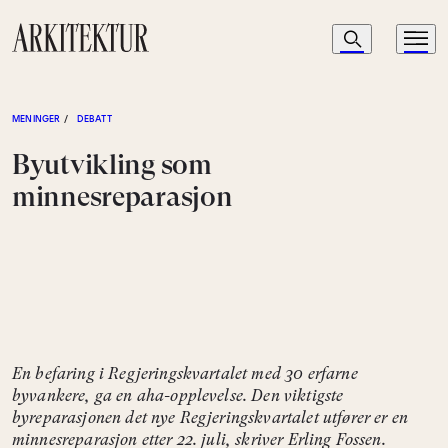
Navigasjon
Søk
Meny
Til startsiden
MENINGER
/
DEBATT
Byutvikling som
minnesreparasjon
En befaring i Regjeringskvartalet med 30 erfarne
byvankere, ga en aha-opplevelse. Den viktigste
byreparasjonen det nye Regjeringskvartalet utfører er en
minnesreparasjon etter 22. juli, skriver Erling Fossen.