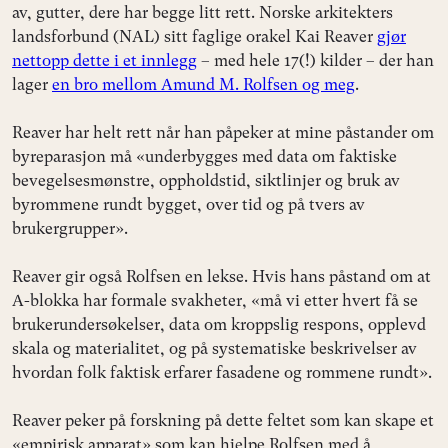
av, gutter, dere har begge litt rett. Norske arkitekters
landsforbund (NAL) sitt faglige orakel Kai Reaver
gjør
nettopp dette i et innlegg
– med hele 17(!) kilder – der han
lager
en bro mellom Amund M. Rolfsen og meg
.
Reaver har helt rett når han påpeker at mine påstander om
byreparasjon må «underbygges med data om faktiske
bevegelsesmønstre, oppholdstid, siktlinjer og bruk av
byrommene rundt bygget, over tid og på tvers av
brukergrupper».
Reaver gir også Rolfsen en lekse. Hvis hans påstand om at
A-blokka har formale svakheter, «må vi etter hvert få se
brukerundersøkelser, data om kroppslig respons, opplevd
skala og materialitet, og på systematiske beskrivelser av
hvordan folk faktisk erfarer fasadene og rommene rundt».
Reaver peker på forskning på dette feltet som kan skape et
«empirisk apparat» som kan hjelpe Rolfsen med å