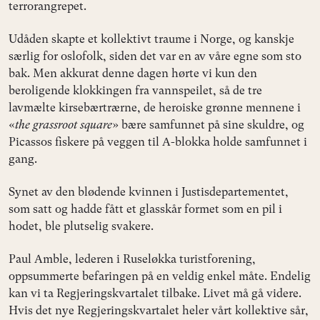
terrorangrepet.
Udåden skapte et kollektivt traume i Norge, og kanskje
særlig for oslofolk, siden det var en av våre egne som sto
bak. Men akkurat denne dagen hørte vi kun den
beroligende klokkingen fra vannspeilet, så de tre
lavmælte kirsebærtrærne, de heroiske grønne mennene i
«
the grassroot square
» bære samfunnet på sine skuldre, og
Picassos fiskere på veggen til A-blokka holde samfunnet i
gang.
Synet av den blødende kvinnen i Justisdepartementet,
som satt og hadde fått et glasskår formet som en pil i
hodet, ble plutselig svakere.
Paul Amble, lederen i Ruseløkka turistforening,
oppsummerte befaringen på en veldig enkel måte. Endelig
kan vi ta Regjeringskvartalet tilbake. Livet må gå videre.
Hvis det nye Regjeringskvartalet heler vårt kollektive sår,