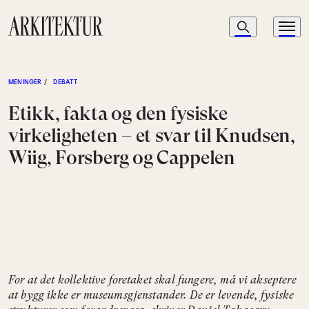
Navigasjon
Søk
Meny
Til startsiden
MENINGER
/
DEBATT
Etikk, fakta og den fysiske
virkeligheten – et svar til Knudsen,
Wiig, Forsberg og Cappelen
For at det kollektive foretaket skal fungere, må vi akseptere
at bygg ikke er museumsgjenstander. De er levende, fysiske