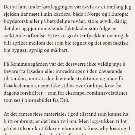
Det vi fant under kartleggingen var avvik av et omfang jeg
sjelden har møtt i min karriere, både i Norge og i Europa:
høydeforskjeller på betydelige nivåer, store avvik, dårlig
detaljer og gjennomgående fuktskader som følge av
sviktende utførelse. Etter 20-30 år tar fysikken over og da
blir spriket mellom det som ble tegnet og det som faktisk
ble bygget, synlig og målbart.
På Kommunegården var det dessverre ikke veldig mye å
bevare fra fasaden eller innredningen i den daværende
tilstanden, unntatt den bærende strukturen og noen få
fasadeelementer som ikke stilles overfor høye krav fra
dagens forskrifter – som for eksempel rominnsveistårnet
som ses i hjørnebildet fra E18.
At det fantes flere materialer i god tilstand som kunne ha
blitt ombrukt, er det liten tvil om. Men logistikken tillot
på det tidspunktet ikke en økonomisk forsvarlig løsning. I