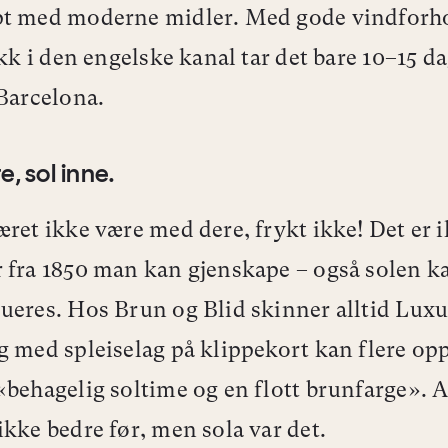
pt med moderne midler. Med gode vindforh
ikk i den engelske kanal tar det bare 10–15 da
 Barcelona.
e, sol inne.
æret ikke væ
re med dere, frykt ikke! Det er 
 fra 1850 man kan gjenskape – også solen k
ueres. Hos Brun og Blid skinner alltid Luxu
g med spleiselag på klippekort kan flere op
«behagelig soltime og en flott brunfarge».
A
ikke bedre før, men sola var det.