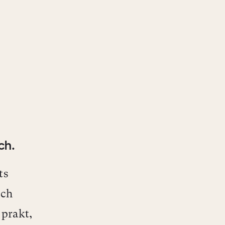
ch.
ts
ich
 prakt,