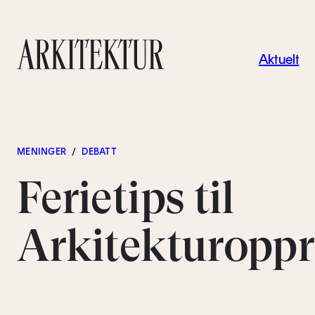
Navigas
Aktuelt
Til startsiden
MENINGER
/
DEBATT
Ferietips til
Arkitekturoppr