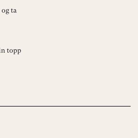
 og ta
in topp