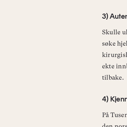
3) Auten
Skulle u
søke hje
kirurgis
ekte inn
tilbake.
4) Kjenn
På Tusen
den nor