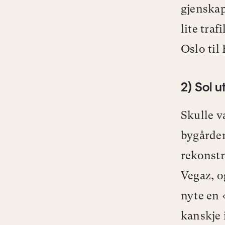
gjenska
lite traf
Oslo til
2) Sol ut
Skulle v
bygårder
rekonstr
Vegaz, o
nyte en 
kanskje 