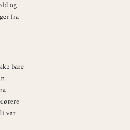
old og
ger fra
ikke bare
an
ra
prørere
lt
var