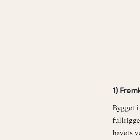
1) Frem
Bygget i
fullrigg
havets v