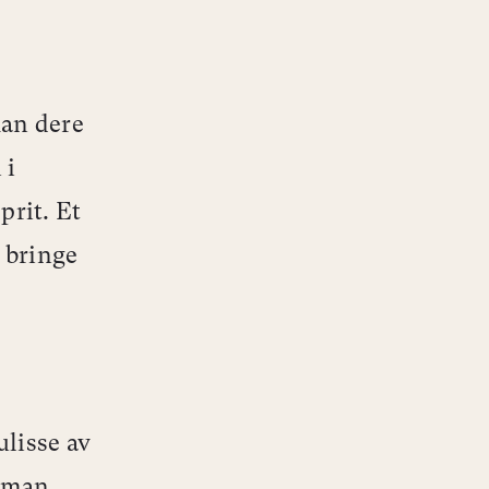
kan dere
 i
prit. Et
å bringe
lisse av
 man