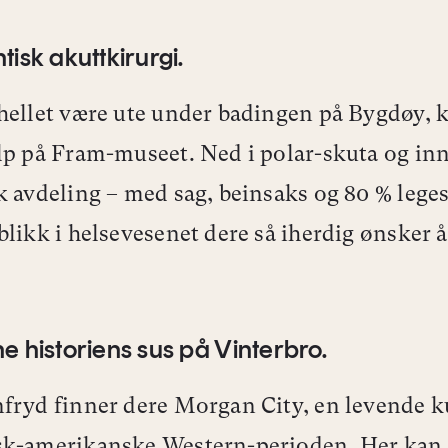
tisk akuttkirurgi.
hellet væ
re ute under badingen på Bygdøy, 
lp på Fram-museet. Ned i polar-skuta og inn
k avdeling – med sag, beinsaks og 80 % leges
blikk i helsevesenet dere så iherdig ønsker 
e historiens sus på Vinterbro.
fryd finner dere Morgan City, en levende ku
sk-amerikanske Western-perioden. Her kan