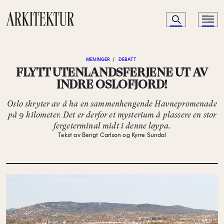
Navigasjon
Søk
Meny
Til startsiden
MENINGER
/
DEBATT
FLYTT UTENLANDSFERJENE UT AV
INDRE OSLOFJORD!
Oslo skryter av å ha en sammenhengende Havnepromenade
på 9 kilometer. Det er derfor et mysterium å plassere en stor
fergeterminal midt i denne løypa.
Tekst av Bengt Carlson og Kyrre Sundal