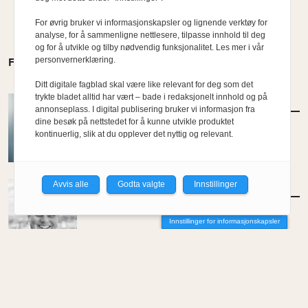
For øvrig bruker vi informasjonskapsler og lignende verktøy for
analyse, for å sammenligne nettlesere, tilpasse innhold til deg
og for å utvikle og tilby nødvendig funksjonalitet. Les mer i vår
personvernerklæring.
FLERE MENINGER
Ditt digitale fagblad skal være like relevant for deg som det
trykte bladet alltid har vært – bade i redaksjonelt innhold og på
MENINGER
/
DEBATT
annonseplass. I digital publisering bruker vi informasjon fra
Hvor skal du bo når du blir gammel?
dine besøk på nettstedet for å kunne utvikle produktet
kontinuerlig, slik at du opplever det nyttig og relevant.
Av Per-Arne Horne
Avvis alle
Godta valgte
Innstillinger
MENINGER
/
DEBATT
Tujaens pris
Innstillinger for informasjonskapsler
Av Even Bakken
MENINGER
/
DEBATT
Det er noe pillråttent med dagens
boligmarked