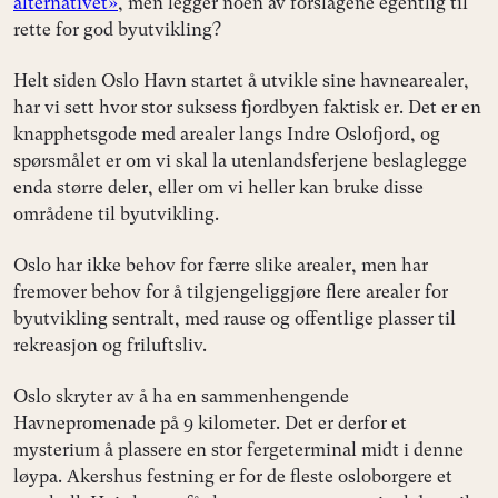
alternativet»
, men legger noen av forslagene egentlig til
rette for god byutvikling?
Helt siden Oslo Havn startet å utvikle sine havnearealer,
har vi sett hvor stor suksess fjordbyen faktisk er. Det er en
knapphetsgode med arealer langs Indre Oslofjord, og
spørsmålet er om vi skal la utenlandsferjene beslaglegge
enda større deler, eller om vi heller kan bruke disse
områdene til byutvikling.
Oslo har ikke behov for færre slike arealer, men har
fremover behov for å tilgjengeliggjøre flere arealer for
byutvikling sentralt, med rause og offentlige plasser til
rekreasjon og friluftsliv.
Oslo skryter av å ha en sammenhengende
Havnepromenade på 9 kilometer. Det er derfor et
mysterium å plassere en stor fergeterminal midt i denne
løypa. Akershus festning er for de fleste osloborgere et