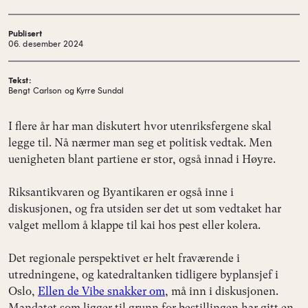
Publisert
06. desember 2024
Tekst:
Bengt Carlson og Kyrre Sundal
I flere år har man diskutert hvor utenriksfergene skal
legge til. Nå nærmer man seg et politisk vedtak. Men
uenigheten blant partiene er stor, også innad i Høyre.
Riksantikvaren og Byantikaren er også inne i
diskusjonen, og fra utsiden ser det ut som vedtaket har
valget mellom å klappe til kai hos pest eller kolera.
Det regionale perspektivet er helt fraværende i
utredningene, og katedraltanken tidligere byplansjef i
Oslo,
Ellen de Vibe snakker om
, må inn i diskusjonen.
Mandatet som ligger til grunn for bestillingen har gitt en