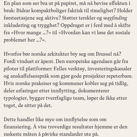
En plan som ser bra ut på papiret, må nå bevise effekten i
bruk: Bidrar kompaktboliger faktisk til rimelighet? Holder
førsteetasjene seg aktive? Støtter terskler og
wayfinding
inkludering og trygghet? Oppdraget er i ferd med å skifte
fra «Hvor mange …?» til «Hvordan kan vi løse det sosiale
problemet her …?».
Hvorfor bør norske arkitekter bry seg om Brussel nå?
Fordi vinduet er åpent. Den europeiske agendaen går fra
piloter til plattformer: Felles verktøy, investeringskanaler
og anskaffelsesspråk som gjør gode prosjekter repeterbare.
Hvis norske praksiser og kommuner kobler seg på tidlig,
deler erfaringer etter innflytting, dokumenterer
typologier, bygger tverrfaglige team, løper de ikke etter
toget, de sitter på det.
Dette handler like mye om innflytelse som om
finansiering. Å vise troverdige resultater hjemme er den
raskeste måten å påvirke standarder ute på.