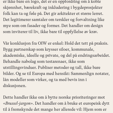
er ikke bare en logo, det er en oppfordring om å koble
skjønnhet, bærekraft og inkludering i bygdeprosjekter
folk kan ta og føle på. Det gir arkitekter et større lerret.
Det legitimerer samtaler om terskler og forvaltning like
mye som om fasader og former. Det handler om design
som inviterer til liv, ikke bare til oppfyllelse av krav.
Vår konklusjon fra OIW er enkel: Hold det tett på praksis.
Bygg partnerskap som krysser siloer, kommunale,
akademiske, ideelle og private, og del på endringsarbeidet.
Behandle nabolag som testarenaer, ikke som
utstillingsvinduer. Publiser metoder og tall, ikke bare
bilder. Og se til Europa med hensikt: Sammenlign notater,
lån modeller som virker, og ta med bevis inn i
diskusjonen.
Dette handler ikke om å bytte norske prioriteringer mot
«
Brussel-jargon
». Det handler om å bruke et europeisk dytt
til å fremskynde det mange her allerede vil: Hjem som er