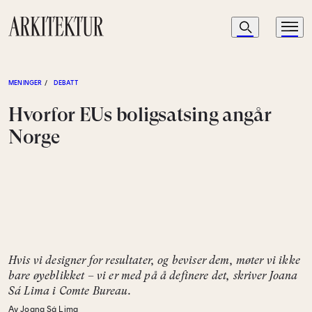
Navigasjon
Søk
Meny
Til startsiden
MENINGER
/
DEBATT
Hvorfor EUs boligsatsing angår
Norge
Hvis vi designer for resultater, og beviser dem, møter vi ikke
bare øyeblikket – vi er med på å definere det, skriver Joana
Sá Lima i Comte Bureau.
Av Joana Sá Lima