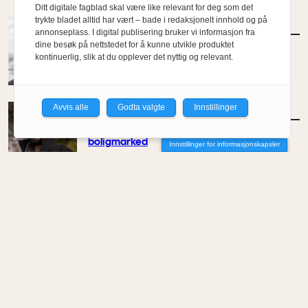
Ditt digitale fagblad skal være like relevant for deg som det
trykte bladet alltid har vært – bade i redaksjonelt innhold og på
MENINGER
/
DEBATT
annonseplass. I digital publisering bruker vi informasjon fra
Tujaens pris
dine besøk på nettstedet for å kunne utvikle produktet
kontinuerlig, slik at du opplever det nyttig og relevant.
Av Even Bakken
Avvis alle
Godta valgte
Innstillinger
MENINGER
/
DEBATT
Det er noe pillråttent med dagens
boligmarked
Innstillinger for informasjonskapsler
Av Luis Lautaro Espinoza
MENINGER
/
DEBATT
Overdrevne tryllestaver i en skiftende
økonomi
Av Carlos Henriquez
MENINGER
/
DEBATT
Hva trenger samfunnet arkitekter til?