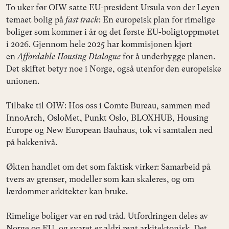
To uker før OIW satte EU-president Ursula von der Leyen
temaet bolig på
fast track
: En europeisk plan for rimelige
boliger som kommer i år og det første EU-boligtoppmøtet
i 2026. Gjennom hele 2025 har kommisjonen kjørt
en
Affordable Housing Dialogue
for å underbygge planen.
Det skiftet betyr noe i Norge, også utenfor den europeiske
unionen.
Tilbake til OIW: Hos oss i Comte Bureau, sammen med
InnoArch, OsloMet, Punkt Oslo, BLOXHUB, Housing
Europe og New European Bauhaus, tok vi samtalen ned
på bakkenivå.
Økten handlet om det som faktisk virker: Samarbeid på
tvers av grenser, modeller som kan skaleres, og om
lærdommer arkitekter kan bruke.
Rimelige boliger var en rød tråd. Utfordringen deles av
Norge og EU, og svaret er aldri rent arkitektonisk. Det