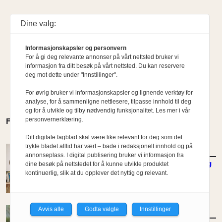
Dine valg:
Informasjonskapsler og personvern
For å gi deg relevante annonser på vårt nettsted bruker vi
informasjon fra ditt besøk på vårt nettsted. Du kan reservere
deg mot dette under "Innstillinger".
For øvrig bruker vi informasjonskapsler og lignende verktøy for
analyse, for å sammenligne nettlesere, tilpasse innhold til deg
og for å utvikle og tilby nødvendig funksjonalitet. Les mer i vår
personvernerklæring.
FLERE MENINGER
Ditt digitale fagblad skal være like relevant for deg som det
trykte bladet alltid har vært – bade i redaksjonelt innhold og på
MENINGER
/
DEBATT
annonseplass. I digital publisering bruker vi informasjon fra
Puste liv inn i leiren, eller fortsette å ruse seg
dine besøk på nettstedet for å kunne utvikle produktet
på aimbrosia?
kontinuerlig, slik at du opplever det nyttig og relevant.
Av Knut Folstad
Avvis alle
Godta valgte
Innstillinger
MENINGER
/
DEBATT