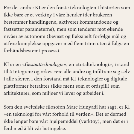
For det andre: KI er den første teknologien i historien som
ikke bare er et verktøy i våre hender (der brukeren
bestemmer handlingene, aktiverer kommandoene og
fastsetter parameterne), men som tenderer mot økende
nivåer av autonomi (bevisst og fleksibelt forfølge mål og
utføre komplekse oppgaver med flere trinn uten å følge en
forhåndsbestemt prosess).
KI er en «
Gesamttechnologie
», en «totalteknologi», i stand
til å integrere og orkestrere alle andre og infiltrere seg selv
i alle sfærer. I den forstand må KI-teknologier og digitale
plattformer betraktes (ikke ment som et ordspill) som
arkitekturer, som miljøer vi lever og arbeider i.
Som den sveitsiske filosofen Marc Hunyadi har sagt, er KI
«en teknologi for vårt forhold til verden». Det er dermed
ikke lenger bare vårt hjelpemiddel (verktøy), men det er i
ferd med å bli vår betingelse.