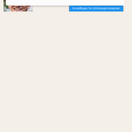
KI og arkitekten
Innstillinger for informasjonskapsler
Av Herman Hagelsteen
AKTUELT
/
TEKNOLOGI
Tror arkitektene vil bli viktigere i en KI-preget
verden
MENINGER
/
DEBATT
Hvor skal du bo når du blir gammel?
Av Per-Arne Horne
MENINGER
/
DEBATT
Tujaens pris
Av Even Bakken