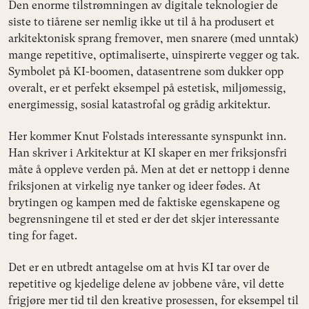
Den enorme tilstrømningen av digitale teknologier de
siste to tiårene ser nemlig ikke ut til å ha produsert et
arkitektonisk sprang fremover, men snarere (med unntak)
mange repetitive, optimaliserte, uinspirerte vegger og tak.
Symbolet på KI-boomen, datasentrene som dukker opp
overalt, er et perfekt eksempel på estetisk, miljømessig,
energimessig, sosial katastrofal og grådig arkitektur.
Her kommer Knut Folstads interessante synspunkt inn.
Han skriver i Arkitektur at KI skaper en mer friksjonsfri
måte å oppleve verden på. Men at det er nettopp i denne
friksjonen at virkelig nye tanker og ideer fødes. At
brytingen og kampen med de faktiske egenskapene og
begrensningene til et sted er der det skjer interessante
ting for faget.
Det er en utbredt antagelse om at hvis KI tar over de
repetitive og kjedelige delene av jobbene våre, vil dette
frigjøre mer tid til den kreative prosessen, for eksempel til