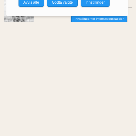
Avvis alle
Godta valgte
Innstillinger
MENINGER
/
DEBATT
Tujaens pris
Innstillinger for informasjonskapsler
Av Even Bakken
MENINGER
/
DEBATT
Det er noe pillråttent med dagens
boligmarked
Av Luis Lautaro Espinoza
MENINGER
/
DEBATT
Overdrevne tryllestaver i en skiftende
økonomi
Av Carlos Henriquez
MENINGER
/
DEBATT
Hva trenger samfunnet arkitekter til?