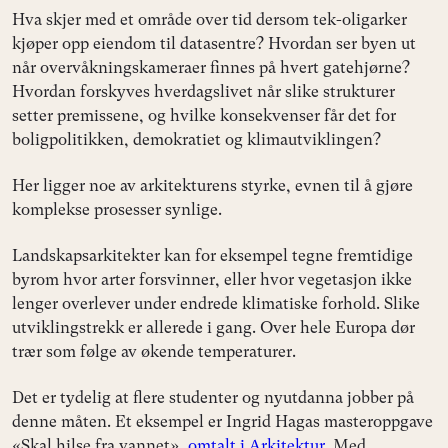
Hva skjer med et område over tid dersom tek-oligarker
kjøper opp eiendom til datasentre? Hvordan ser byen ut
når overvåkningskameraer finnes på hvert gatehjørne?
Hvordan forskyves hverdagslivet når slike strukturer
setter premissene, og hvilke konsekvenser får det for
boligpolitikken, demokratiet og klimautviklingen?
Her ligger noe av arkitekturens styrke, evnen til å gjøre
komplekse prosesser synlige.
Landskapsarkitekter kan for eksempel tegne fremtidige
byrom hvor arter forsvinner, eller hvor vegetasjon ikke
lenger overlever under endrede klimatiske forhold. Slike
utviklingstrekk er allerede i gang. Over hele Europa dør
trær som følge av økende temperaturer.
Det er tydelig at flere studenter og nyutdanna jobber på
denne måten. Et eksempel er Ingrid Hagas masteroppgave
«Skal hilse fra vannet»,
omtalt i Arkitektur
. Med