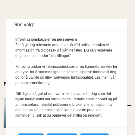
Dine valg:
Informasjonskapsler og personvern
For å gi deg relevante annonser på vårt nettsted bruker vi
informasjon fra ditt besøk på vårt nettsted. Du kan reservere
deg mot dette under "Innstillinger".
For øvrig bruker vi informasjonskapsler og lignende verktøy for
analyse, for å sammenligne nettlesere, tilpasse innhold til deg
og for å utvikle og tilby nødvendig funksjonalitet. Les mer i vår
personvernerklæring.
FLERE MENINGER
Ditt digitale fagblad skal være like relevant for deg som det
trykte bladet alltid har vært – bade i redaksjonelt innhold og på
MENINGER
/
DEBATT
annonseplass. I digital publisering bruker vi informasjon fra
Hvor skal du bo når du blir gammel?
dine besøk på nettstedet for å kunne utvikle produktet
kontinuerlig, slik at du opplever det nyttig og relevant.
Av Per-Arne Horne