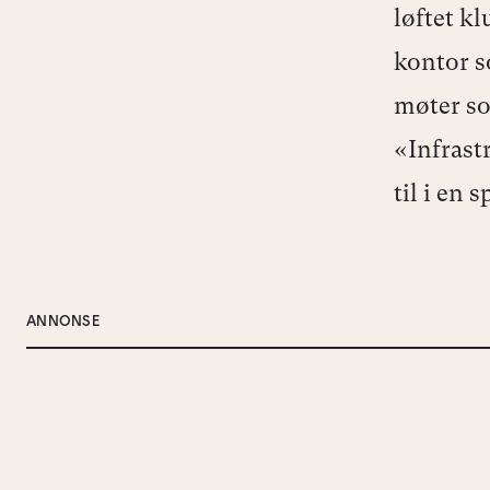
løftet k
kontor s
møter so
«Infrast
til i en 
ANNONSE