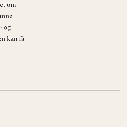
let om
sånne
» og
en kan få