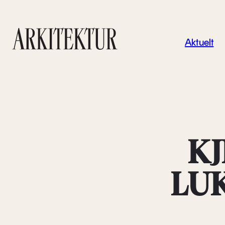
Navigas
Aktuelt
Til startsiden
KJ
LU