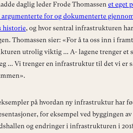
hadde daglig leder Frode Thomassen
et eget 
n argumenterte for og dokumenterte gjenno
 historie
, og hvor sentral infrastrukturen har
gen. Thomassen sier: «For å ta oss inn i framt
kturen utrolig viktig ... A- lagene trenger et 
eg ... Vi trenger en infrastruktur til det vi er s
sammen».
eksempler på hvordan ny infrastruktur har før
esentasjoner, for eksempel ved byggingen av
shallen og endringer i infrastrukturen i 20