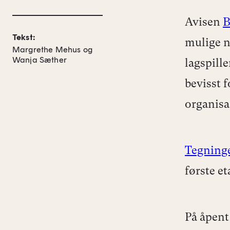
Avisen
B
Tekst:
mulige ny
Margrethe Mehus og
Wanja Sæther
lagspill
bevisst 
organis
Tegninge
første et
På åpent