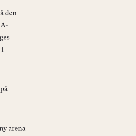
å den
 A-
gges
 i
 på
 ny arena