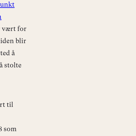
punkt
m
 vært for
iden blir
sted å
å stolte
t til
18 som