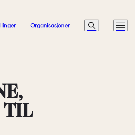
llinger
Organisasjoner
Søk
Meny
NE,
TIL