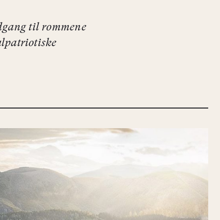
adgang til rommene
lpatriotiske