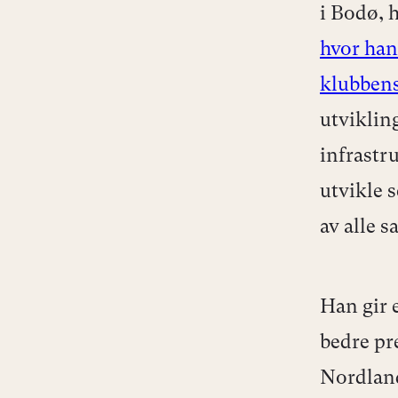
i Bodø, 
hvor ha
klubbens
utviklin
infrastru
utvikle s
av alle 
Han gir 
bedre pr
Nordland