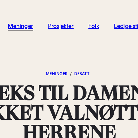
jon
Meninger
Prosjekter
Folk
Ledige sti
MENINGER
/
DEBATT
EKS TIL DAME
KKET VALNØTT 
HERRENE