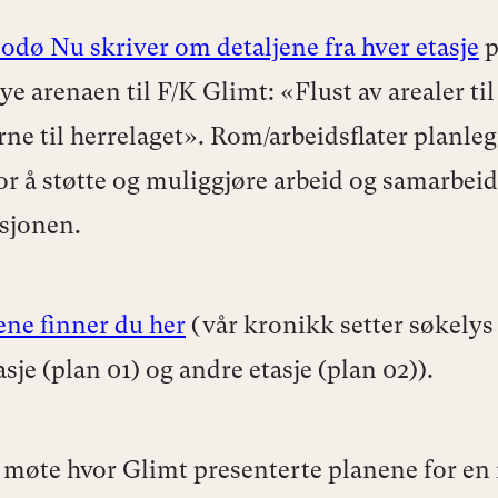
odø Nu skriver om detaljene fra hver etasje
p
e arenaen til F/K Glimt: «Flust av arealer til
erne til herrelaget». Rom/arbeidsflater planle
for å støtte og muliggjøre arbeid og samarbeid
asjonen.
ne finner du her
(vår kronikk setter søkelys
asje (plan 01) og andre etasje (plan 02)).
 møte hvor Glimt presenterte planene for en