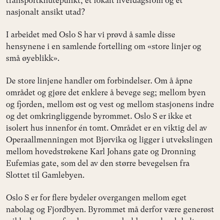
transportknutepunkt, et lokalt hverdagsrom og et
nasjonalt ansikt utad?
I arbeidet med Oslo S har vi prøvd å samle disse
hensynene i en samlende fortelling om «store linjer og
små øyeblikk».
De store linjene handler om forbindelser. Om å åpne
området og gjøre det enklere å bevege seg; mellom byen
og fjorden, mellom øst og vest og mellom stasjonens indre
og det omkringliggende byrommet. Oslo S er ikke et
isolert hus innenfor én tomt. Området er en viktig del av
Operaallmenningen mot Bjørvika og ligger i utvekslingen
mellom hovedstrøkene Karl Johans gate og Dronning
Eufemias gate, som del av den større bevegelsen fra
Slottet til Gamlebyen.
Oslo S er for flere bydeler overgangen mellom eget
nabolag og Fjordbyen. Byrommet må derfor være generøst