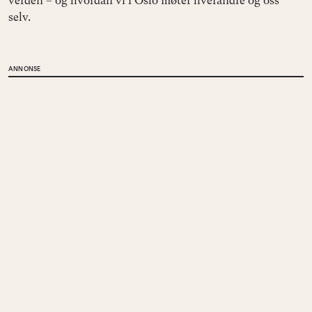
verden – og hvordan vi i Oslo møter hverandre og oss
selv.
ANNONSE