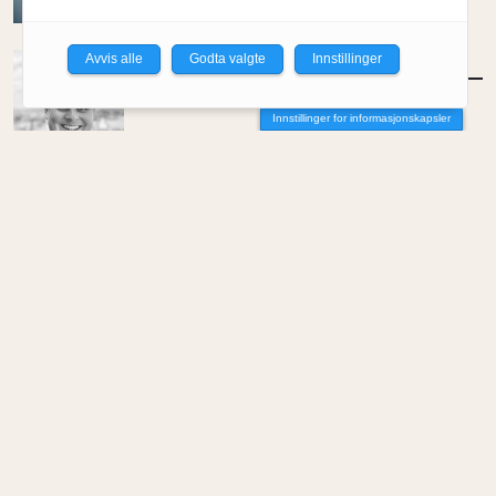
Av Per-Arne Horne
Avvis alle
Godta valgte
Innstillinger
MENINGER
/
DEBATT
Tujaens pris
Innstillinger for informasjonskapsler
Av Even Bakken
MENINGER
/
DEBATT
Det er noe pillråttent med dagens
boligmarked
Av Luis Lautaro Espinoza
MENINGER
/
DEBATT
Overdrevne tryllestaver i en skiftende
økonomi
Av Carlos Henriquez
MENINGER
/
DEBATT