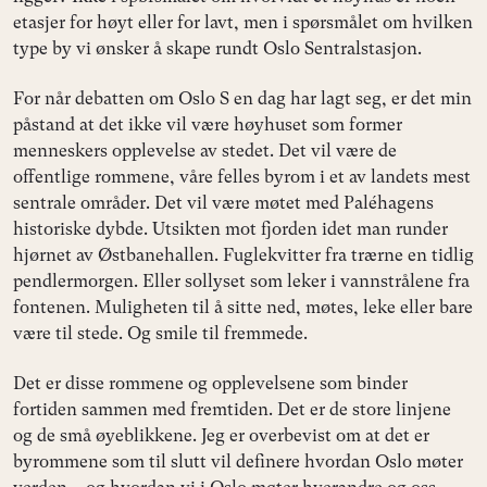
etasjer for høyt eller for lavt, men i spørsmålet om hvilken
type by vi ønsker å skape rundt Oslo Sentralstasjon.
For når debatten om Oslo S en dag har lagt seg, er det min
påstand at det ikke vil være høyhuset som former
menneskers opplevelse av stedet. Det vil være de
offentlige rommene, våre felles byrom i et av landets mest
sentrale områder. Det vil være møtet med Paléhagens
historiske dybde. Utsikten mot fjorden idet man runder
hjørnet av Østbanehallen. Fuglekvitter fra trærne en tidlig
pendlermorgen. Eller sollyset som leker i vannstrålene fra
fontenen. Muligheten til å sitte ned, møtes, leke eller bare
være til stede. Og smile til fremmede.
Det er disse rommene og opplevelsene som binder
fortiden sammen med fremtiden. Det er de store linjene
og de små øyeblikkene. Jeg er overbevist om at det er
byrommene som til slutt vil definere hvordan Oslo møter