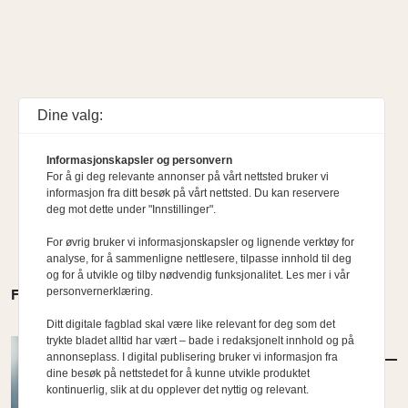
Dine valg:
Informasjonskapsler og personvern
For å gi deg relevante annonser på vårt nettsted bruker vi
informasjon fra ditt besøk på vårt nettsted. Du kan reservere
deg mot dette under "Innstillinger".
For øvrig bruker vi informasjonskapsler og lignende verktøy for
analyse, for å sammenligne nettlesere, tilpasse innhold til deg
og for å utvikle og tilby nødvendig funksjonalitet. Les mer i vår
personvernerklæring.
FLERE MENINGER
Ditt digitale fagblad skal være like relevant for deg som det
trykte bladet alltid har vært – bade i redaksjonelt innhold og på
MENINGER
/
DEBATT
annonseplass. I digital publisering bruker vi informasjon fra
Hvor skal du bo når du blir gammel?
dine besøk på nettstedet for å kunne utvikle produktet
kontinuerlig, slik at du opplever det nyttig og relevant.