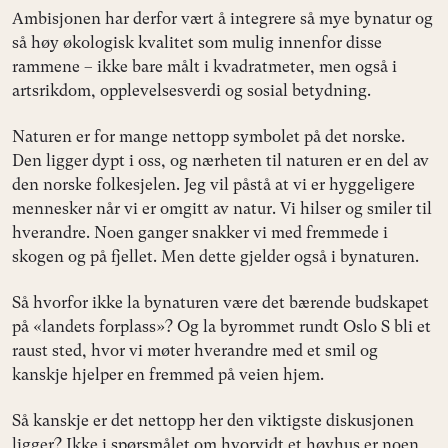
Ambisjonen har derfor vært å integrere så mye bynatur og
så høy økologisk kvalitet som mulig innenfor disse
rammene – ikke bare målt i kvadratmeter, men også i
artsrikdom, opplevelsesverdi og sosial betydning.
Naturen er for mange nettopp symbolet på det norske.
Den ligger dypt i oss, og nærheten til naturen er en del av
den norske folkesjelen. Jeg vil påstå at vi er hyggeligere
mennesker når vi er omgitt av natur. Vi hilser og smiler til
hverandre. Noen ganger snakker vi med fremmede i
skogen og på fjellet. Men dette gjelder også i bynaturen.
Så hvorfor ikke la bynaturen være det bærende budskapet
på «landets forplass»? Og la byrommet rundt Oslo S bli et
raust sted, hvor vi møter hverandre med et smil og
kanskje hjelper en fremmed på veien hjem.
Så kanskje er det nettopp her den viktigste diskusjonen
ligger? Ikke i spørsmålet om hvorvidt et høyhus er noen