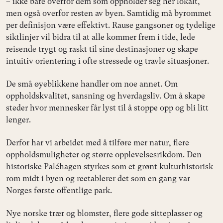
– ikke bare overfor dem som oppholder seg her lokalt,
men også overfor resten av byen. Samtidig må byrommet
per definisjon være effektivt. Rause gangsoner og tydelige
siktlinjer vil bidra til at alle kommer frem i tide, lede
reisende trygt og raskt til sine destinasjoner og skape
intuitiv orientering i ofte stressede og travle situasjoner.
De små øyeblikkene handler om noe annet. Om
oppholdskvalitet, sansning og hverdagsliv. Om å skape
steder hvor mennesker får lyst til å stoppe opp og bli litt
lenger.
Derfor har vi arbeidet med å tilføre mer natur, flere
oppholdsmuligheter og større opplevelsesrikdom. Den
historiske Paléhagen styrkes som et grønt kulturhistorisk
rom midt i byen og reetablerer det som en gang var
Norges første offentlige park.
Nye norske trær og blomster, flere gode sitteplasser og