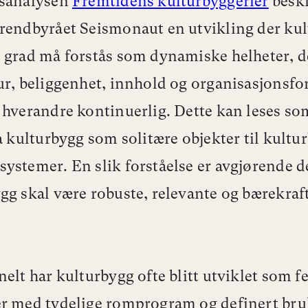
nsanalysen
Fremtidens kulturbyggerier
beskr
rendbyrået Seismonaut en utvikling der ku
 grad må forstås som dynamiske helheter, d
ur, beliggenhet, innhold og organisasjonsf
 hverandre kontinuerlig. Dette kan leses so
ra kulturbygg som solitære objekter til kultu
ystemer. En slik forståelse er avgjørende 
gg skal være robuste, relevante og bærekraf
nelt har kulturbygg ofte blitt utviklet som f
r med tydelige romprogram og definert bruk