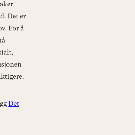
 øker
d. Det er
v. For å
må
ialt,
usjonen
ktigere.
egg
Det