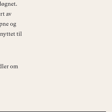
døgnet.
rt av
åpne og
nyttet til
ndler om