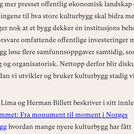
dig mer presset offentlig økonomisk landskap
ingene til hva store kulturbygg skal bidra me
ger nok at et bygg dekker én institusjons beho
rsvare omfattende offentlige investeringer 
gg løse flere samfunnsoppgaver samtidig, sos
 og organisatorisk. Nettopp derfor blir disk
an vi utvikler og bruker kulturbygg stadig vi
 Lima og Herman Billett beskriver i sitt innl
ommet: Fra monument til moment i Norges
ygg
hvordan mange nyere kulturbygg har fått