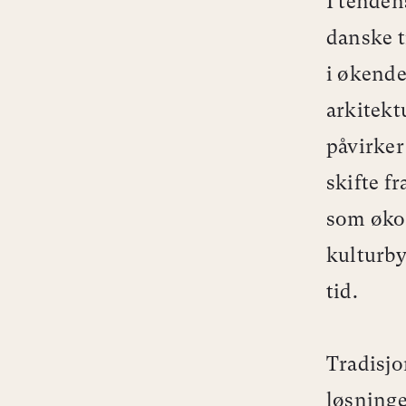
I tende
danske t
i økende
arkitekt
påvirker
skifte f
som økos
kulturby
tid.
Tradisjo
løsninge