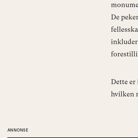
monument
De peker
fellessk
inkludere
forestil
Dette er
hvilken 
ANNONSE