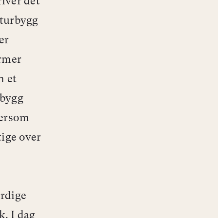
iver det
lturbygg
er
ormer
m et
rbygg
dersom
tige over
erdige
. I dag