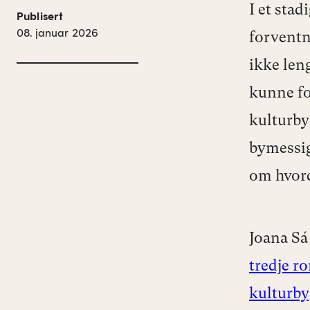
I et sta
Publisert
08. januar 2026
forventn
ikke len
kunne fo
kulturby
bymessig
om hvord
Joana Sá
tredje r
kulturb