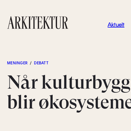
Navigas
Aktuelt
Til startsiden
MENINGER
/
DEBATT
Når kulturbygg
blir økosystem