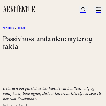
Navigasjon
Søk
Meny
Til startsiden
MENINGER
/
DEBATT
Passivhusstandarden: myter og
fakta
Debatten om passivhus bør handle om kvalitet, valg og
muligheter, ikke myter, skriver Katarina Kierulf i et svar til
Bertram Brochmann.
Av Katarina Kierulf