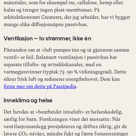
materialer, som for eksempel tre, cellulose, hemp eller
halm og trenger ingen plast-membraner. På
arkitektkontoret Createrra, der jeg arbeider, har vi bygget
mange slike diffusjonsåpne passivhus.
Ventilasjon – to strømmer, ikke én
Påstanden om at «luft pumpes inn og ut gjennom samme
ventil» er feil. Balansert ventilasjon i passivhus har
separate tillufts- og avtrekkskanaler, med en
varmegjenvinner (typisk 75–90 % virkningsgrad). Dette
sikrer frisk luft og reduserer energibehovet. Dere kan
finne mer om dette på Passipedia
.
Inneklima og helse
Det hevdes at «bearbeidet inneluft» er helseskadelig,
særlig for barn. Forskningen viser det motsatte: Når
ventilasjonsanlegg prosjekteres og driftes riktig, gir de
lavere CO₂-nivåer, mindre fukt og færre forurensninger