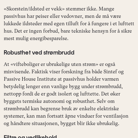
«Skorstein/ildsted er vekk» stemmer ikke. Mange
passivhus har peiser eller vedovner, men de må være
lukkede ildsteder med egen tilluft for å fungere i et lufttett
hus. Det er ingen forbud, bare tekniske hensyn for å sikre
mest mulig energibesparelse.
Robusthet ved strømbrudd
At «vifteboliger er ubrukelige uten strøm» er også
misvisende. Faktisk viser forskning fra både Sintef og
Passive House Institute at passivhus holder varmen
betydelig lenger enn vanlige bygg under strømbrudd,
nettopp fordi de er godt isolert og lufttette. Det øker
byggets termiske autonomi og robusthet. Selv om
strømbrudd kan begrense bruk av enkelte elektriske
systemer, kan man fortsatt åpne vinduer for ventilasjon
og håndtere situasjonen, bygget blir ikke ubrukelig.
Filtre og vedlikehold