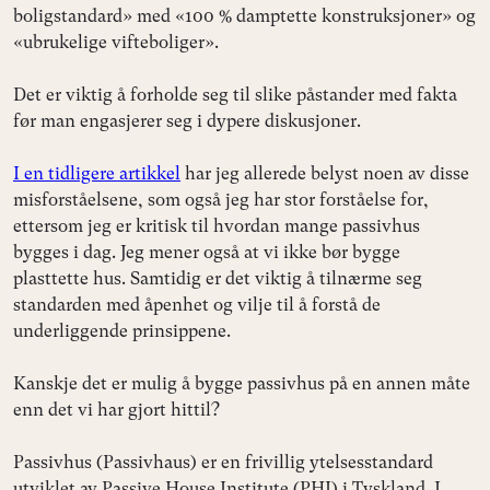
boligstandard» med «100 % damptette konstruksjoner» og
«ubrukelige vifteboliger».
Det er viktig å forholde seg til slike påstander med fakta
før man engasjerer seg i dypere diskusjoner.
I en tidligere artikkel
har jeg allerede belyst noen av disse
misforståelsene, som også jeg har stor forståelse for,
ettersom jeg er kritisk til hvordan mange passivhus
bygges i dag. Jeg mener også at vi ikke bør bygge
plasttette hus. Samtidig er det viktig å tilnærme seg
standarden med åpenhet og vilje til å forstå de
underliggende prinsippene.
Kanskje det er mulig å bygge passivhus på en annen måte
enn det vi har gjort hittil?
Passivhus (Passivhaus) er en frivillig ytelsesstandard
utviklet av Passive House Institute (PHI) i Tyskland. I