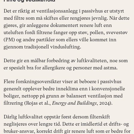
Det er riktig at ventilasjonsanlegg i passivhus er utstyrt
med filtre som må skiftes eller rengjøres jevnlig. Når dette
gjøres, gir anleggene dokumentert renere luft enn
uteluften fordi filtrene fanger opp støv, pollen, svevestøv
(PM) og andre partikler som ellers ville kommet inn
gjennom tradisjonell vinduslufting.
Dette gir en målbar forbedring av luftkvaliteten, noe som
er spesielt bra for allergikere og personer med astma.
Flere forskningsoversikter viser at beboere i passivhus
generelt opplever bedre inneklima enn i konvensjonelle
boliger, nettopp på grunn av balansert ventilasjon med
filtrering (Rojas et al.,
Energy and Buildings
, 2024).
Dårlig luftkvalitet oppstår først dersom filterskift
neglisjeres over lengre tid. Dette er imidlertid et drifts- og
bruker-ansvar, korrekt drift gir renere luft som er bedre for