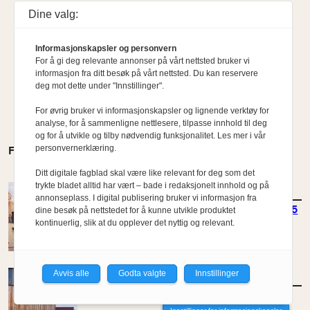
Dine valg:
Informasjonskapsler og personvern
For å gi deg relevante annonser på vårt nettsted bruker vi
informasjon fra ditt besøk på vårt nettsted. Du kan reservere
deg mot dette under "Innstillinger".
For øvrig bruker vi informasjonskapsler og lignende verktøy for
analyse, for å sammenligne nettlesere, tilpasse innhold til deg
og for å utvikle og tilby nødvendig funksjonalitet. Les mer i vår
personvernerklæring.
FLERE MENINGER
Ditt digitale fagblad skal være like relevant for deg som det
trykte bladet alltid har vært – bade i redaksjonelt innhold og på
MENINGER
/
DEBATT
annonseplass. I digital publisering bruker vi informasjon fra
Status for passivhusstandarden anno 2025
dine besøk på nettstedet for å kunne utvikle produktet
kontinuerlig, slik at du opplever det nyttig og relevant.
Av Bertram Brochmann
Avvis alle
Godta valgte
Innstillinger
MENINGER
/
DEBATT
Passivhus: En misforstått standard