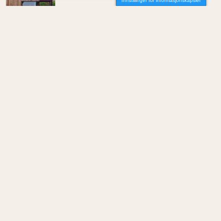
Innstillinger for informasjonskapsler
Av Katarina Kierulf
MENINGER
/
DEBATT
Hvor skal du bo når du blir gammel?
Av Per-Arne Horne
MENINGER
/
DEBATT
Tujaens pris
Av Even Bakken
MENINGER
/
DEBATT
Det er noe pillråttent med dagens
boligmarked
Av Luis Lautaro Espinoza