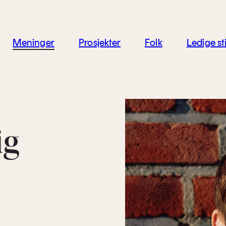
jon
Meninger
Prosjekter
Folk
Ledige sti
ig