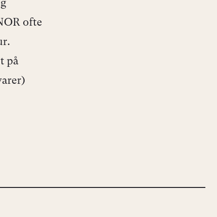
og
 NOR ofte
ur.
t på
arer)