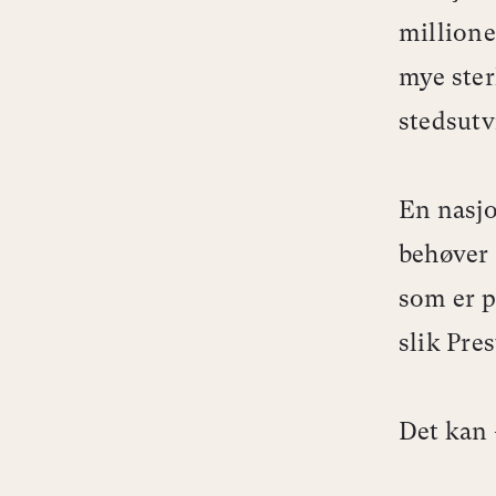
millione
mye sterk
stedsutv
En nasjo
behøver 
som er p
slik Pre
Det kan 