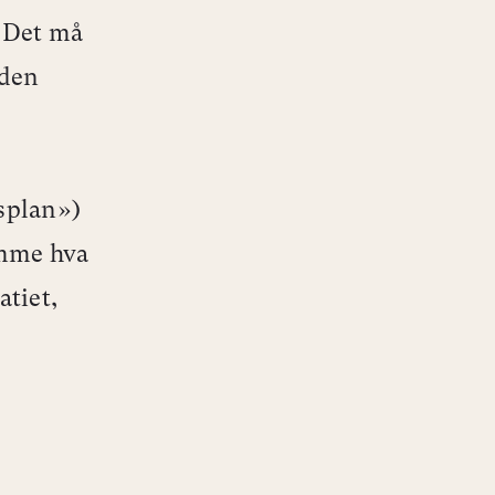
. Det må
 den
dsplan»)
emme hva
atiet,