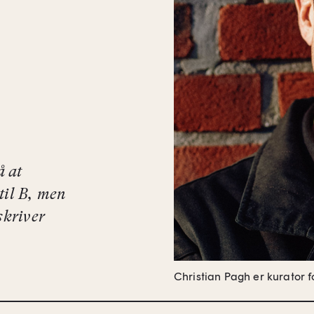
å at
til B, men
skriver
Christian Pagh er kurator f