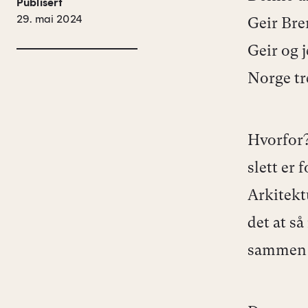
Publisert
29. mai 2024
Geir Bre
Geir og j
Norge tr
Hvorfor?
slett er 
Arkitekt
det at s
sammen 