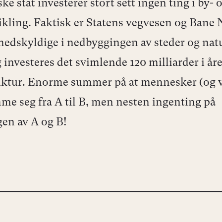
e stat investerer stort sett ingen ting i by- 
ikling. Faktisk er Statens vegvesen og Bane
medskyldige i nedbyggingen av steder og nat
 investeres det svimlende 120 milliarder i åre
uktur. Enorme summer på at mennesker (og v
me seg fra A til B, men nesten ingenting på
gen av A og B!