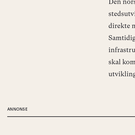
Den norsk
stedsutv
direkte 
Samtidig
infrastr
skal kom
utviklin
ANNONSE