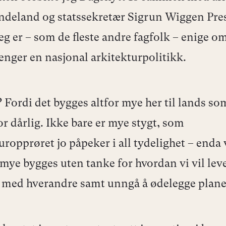
ndeland og statssekretær Sigrun Wiggen Pr
eg er – som de fleste andre fagfolk – enige om
enger en nasjonal arkitekturpolitikk.
 Fordi det bygges altfor mye her til lands som
for dårlig. Ikke bare er mye stygt, som
uropprøret jo påpeker i all tydelighet – enda 
å mye bygges uten tanke for hvordan vi vil lev
med hverandre samt unngå å ødelegge pl