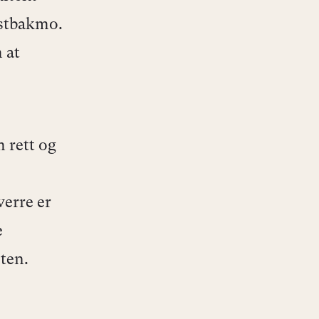
estbakmo.
 at
 rett og
verre er
e
aneten.