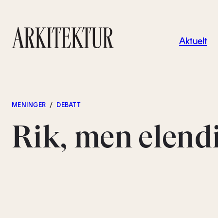
Navigas
Aktuelt
Til startsiden
MENINGER
/
DEBATT
Rik, men elend