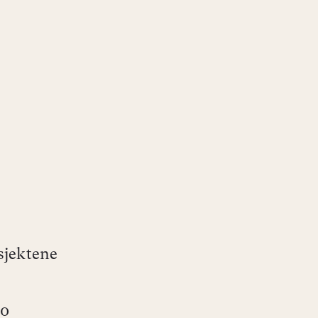
sjektene
10