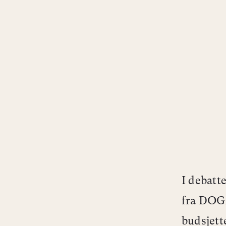
I debatt
fra DOGA
budsjett