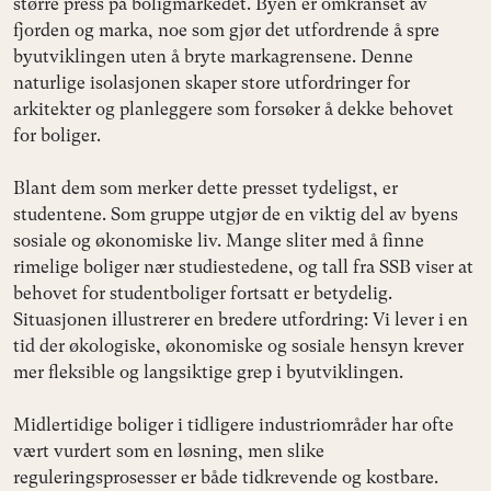
større press på boligmarkedet. Byen er omkranset av
fjorden og marka, noe som gjør det utfordrende å spre
byutviklingen uten å bryte markagrensene. Denne
naturlige isolasjonen skaper store utfordringer for
arkitekter og planleggere som forsøker å dekke behovet
for boliger.
Blant dem som merker dette presset tydeligst, er
studentene. Som gruppe utgjør de en viktig del av byens
sosiale og økonomiske liv. Mange sliter med å finne
rimelige boliger nær studiestedene, og tall fra SSB viser at
behovet for studentboliger fortsatt er betydelig.
Situasjonen illustrerer en bredere utfordring: Vi lever i en
tid der økologiske, økonomiske og sosiale hensyn krever
mer fleksible og langsiktige grep i byutviklingen.
Midlertidige boliger i tidligere industriområder har ofte
vært vurdert som en løsning, men slike
reguleringsprosesser er både tidkrevende og kostbare.