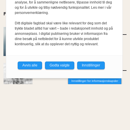
analyse, for å sammenligne nettlesere, tilpasse innhold til deg
og for å utvikle og tilby nødvendig funksjonalitet. Les mer i vår
personvernerklæring.
FLERE MENINGER
Ditt digitale fagblad skal være like relevant for deg som det
trykte bladet alltid har vært – bade i redaksjonelt innhold og på
MENINGER
/
DEBATT
annonseplass. I digital publisering bruker vi informasjon fra
Hvor skal du bo når du blir gammel?
dine besøk på nettstedet for å kunne utvikle produktet
kontinuerlig, slik at du opplever det nyttig og relevant.
Av Per-Arne Horne
Avvis alle
Godta valgte
Innstillinger
MENINGER
/
DEBATT
Tujaens pris
Innstillinger for informasjonskapsler
Av Even Bakken
MENINGER
/
DEBATT
Det er noe pillråttent med dagens
boligmarked
Av Luis Lautaro Espinoza