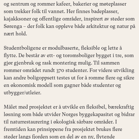
og sentrum og rommer kafeer, bakerier og møteplasser
som trekker folk til vannet. Her finnes badeplasser,
kajakksoner og offentlige områder, inspirert av steder som
Sørenga – der folk kan oppleve både arkitektur og natur på
nært hold.
Studentboligene er modulbaserte, fleksible og lette å
flytte. De består av ett- og toromsboliger bygget i tre, som
gjør gjenbruk og rask montering mulig. Til sammen
rommer området rundt 370 studenter. For videre utvikling
kan andre boligoppsett testes ut for å romme flere og sikre
en økonomisk modell som gagner både studenter og
utbygger/utleier.
Målet med prosjektet er å utvikle en fleksibel, bærekraftig
løsning som både utvider Norges byggekapasitet og bidrar
til naturrestaurering i økologisk sårbare områder. I
fremtiden kan prinsippene fra prosjektet brukes flere
steder langs fjorden som en del av en ny, flytende