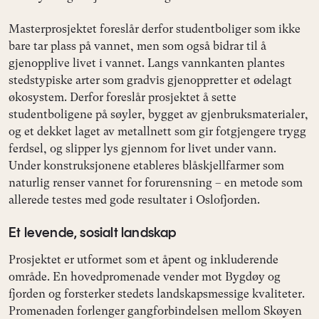
Masterprosjektet foreslår derfor studentboliger som ikke
bare tar plass på vannet, men som også bidrar til å
gjenopplive livet i vannet. Langs vannkanten plantes
stedstypiske arter som gradvis gjenoppretter et ødelagt
økosystem. Derfor foreslår prosjektet å sette
studentboligene på søyler, bygget av gjenbruksmaterialer,
og et dekket laget av metallnett som gir fotgjengere trygg
ferdsel, og slipper lys gjennom for livet under vann.
Under konstruksjonene etableres blåskjellfarmer som
naturlig renser vannet for forurensning – en metode som
allerede testes med gode resultater i Oslofjorden.
Et levende, sosialt landskap
Prosjektet er utformet som et åpent og inkluderende
område. En hovedpromenade vender mot Bygdøy og
fjorden og forsterker stedets landskapsmessige kvaliteter.
Promenaden forlenger gangforbindelsen mellom Skøyen