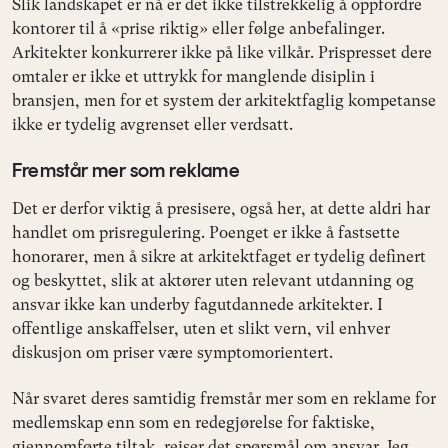
Slik landskapet er nå er det ikke tilstrekkelig å oppfordre
kontorer til å «prise riktig» eller følge anbefalinger.
Arkitekter konkurrerer ikke på like vilkår. Prispresset dere
omtaler er ikke et uttrykk for manglende disiplin i
bransjen, men for et system der arkitektfaglig kompetanse
ikke er tydelig avgrenset eller verdsatt.
Fremstår mer som reklame
Det er derfor viktig å presisere, også her, at dette aldri har
handlet om prisregulering. Poenget er ikke å fastsette
honorarer, men å sikre at arkitektfaget er tydelig definert
og beskyttet, slik at aktører uten relevant utdanning og
ansvar ikke kan underby fagutdannede arkitekter. I
offentlige anskaffelser, uten et slikt vern, vil enhver
diskusjon om priser være symptomorientert.
Når svaret deres samtidig fremstår mer som en reklame for
medlemskap enn som en redegjørelse for faktiske,
gjennomførte tiltak, reiser det spørsmål om ansvar. Jeg