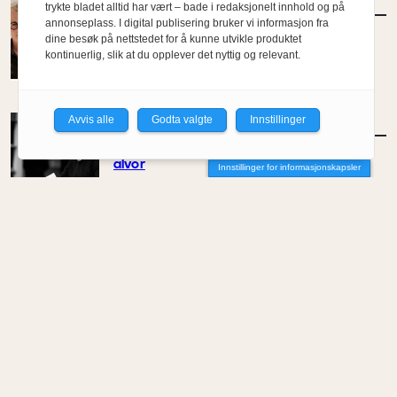
MENINGER
/
DEBATT
trykte bladet alltid har vært – bade i redaksjonelt innhold og på
annonseplass. I digital publisering bruker vi informasjon fra
Vi må fortsette å snakke om å forbedre
dine besøk på nettstedet for å kunne utvikle produktet
bransjens rammevilkår – også med
kontinuerlig, slik at du opplever det nyttig og relevant.
medlemmene våre
Av Steinar Skjerdingstad og Kari Bucher
Avvis alle
Godta valgte
Innstillinger
MENINGER
/
DEBATT
Nok snakk – nå må arkitektfaget tas på
alvor
Innstillinger for informasjonskapsler
Av Ole Knagenhjelm Lysne
MENINGER
/
DEBATT
Hvor skal du bo når du blir gammel?
Av Per-Arne Horne
MENINGER
/
DEBATT
Tujaens pris