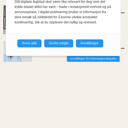
Ditt digitale fagblad skal være like relevant for deg som det
trykte bladet alltid har vært – bade i redaksjonelt innhold og på
MENINGER
/
DEBATT
annonseplass. I digital publisering bruker vi informasjon fra
Hvorfor så skeptisk, Juritzen?
dine besøk på nettstedet for å kunne utvikle produktet
kontinuerlig, slik at du opplever det nyttig og relevant.
Av Bård Helland
Avvis alle
Godta valgte
Innstillinger
MENINGER
/
DEBATT
Er stygge industribygg fremtidens boliger?
Innstillinger for informasjonskapsler
Av Arve Juritzen
MENINGER
/
DEBATT
Stans riving av stygge bygg
Av Maria Inês Correia
MENINGER
/
DEBATT
Hvor skal du bo når du blir gammel?