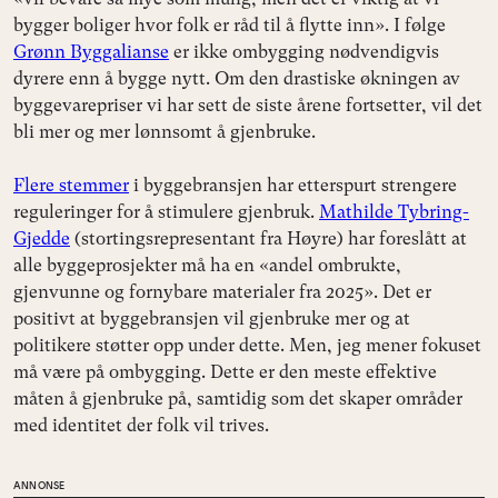
bygger boliger hvor folk er råd til å flytte inn». I følge
Grønn Byggalianse
er ikke ombygging nødvendigvis
dyrere enn å bygge nytt. Om den drastiske økningen av
byggevarepriser vi har sett de siste årene fortsetter, vil det
bli mer og mer lønnsomt å gjenbruke.
Flere stemmer
i byggebransjen har etterspurt strengere
reguleringer for å stimulere gjenbruk.
Mathilde Tybring-
Gjedde
(stortingsrepresentant fra Høyre) har foreslått at
alle byggeprosjekter må ha en «andel ombrukte,
gjenvunne og fornybare materialer fra 2025». Det er
positivt at byggebransjen vil gjenbruke mer og at
politikere støtter opp under dette. Men, jeg mener fokuset
må være på ombygging. Dette er den meste effektive
måten å gjenbruke på, samtidig som det skaper områder
med identitet der folk vil trives.
ANNONSE