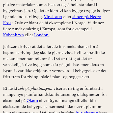
giftige materialer som asbest er også helt standard i
byggebransjen. Og det er klart vi kan bygge trygge boliger
i gamle industri bygg.
Vinslottet
eller
siloen på Nedre
Foss
i Oslo er blant de få eksemplene i Norge. Vi finner
flere rundt omkring i Europa, som for eksempel i
København
eller
London.
Juritzen skriver at det allerede fins mekanismer for å
begrense riving. Jeg skulle gjerne visst hvilke spesifikke
mekanismer han referer til. Det er riktig at det er
vanskelig å rive bygg som står på gul liste, men dersom
Byantikvar ikke erkjenner verneverdi i bebyggelse er det
fritt fram for riving, både i plan- og byggesaker.
Et raskt
søk
på
planinnsynn
viser at riving er forutsatt i
mange nye planforhåndskonferanser og dialogmøter, for
eksempel på
Økern
eller Bryn. I mange tilfeller blir
eksisterende bebyggelse nærmest ikke nevnt gjennom
hele planprosessen. Det forrige byrådet
introduserte
krav