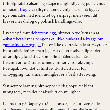
tilhørighetsfølelsen, og skape mangfoldige og pulserende
områder.
Høyre
er tilsynelatende enig i at vi må bygge
nye områder med identitet og særpreg, men veien dit
krever mer dialog og politisk handlingsvilje.
I svaret på mitt
debattinnlegg
, skriver Arve Juritzen at
«skattebetalernes penger skal ikke brukes til å bygge om
gamle industribygg»
.
Det er ikke overraskende at Høyre er
imot subsidiering, men jeg tror det er nødvendig at det
offentlige gjør sitt dersom klimamålene skal nås.
Insentiver for å transformere finner vi for eksempel i
Portugal, hvor det er innført skattelettelser for
ombygging. En annen mulighet er å beskatte riving.
Sistnevnte løsning blir neppe veldig populær blant
utbyggere, men det er absolutt en mulighet.
I debatten på Dagsnytt 18 sist onsdag, sa Juritzen at de
«vil bevare så mye som mulig, men det er viktig at vi