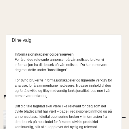
Dine valg:
Informasjonskapsler og personvern
For å gi deg relevante annonser på vårt nettsted bruker vi
informasjon fra ditt besøk på vårt nettsted. Du kan reservere
deg mot dette under "Innstillinger".
For øvrig bruker vi informasjonskapsler og lignende verktøy for
analyse, for å sammenligne nettlesere, tilpasse innhold til deg
og for å utvikle og tilby nødvendig funksjonalitet. Les mer i vår
personvernerklæring.
FLERE MENINGER
Ditt digitale fagblad skal være like relevant for deg som det
trykte bladet alltid har vært – bade i redaksjonelt innhold og på
MENINGER
/
DEBATT
annonseplass. I digital publisering bruker vi informasjon fra
Tujaens pris
dine besøk på nettstedet for å kunne utvikle produktet
kontinuerlig, slik at du opplever det nyttig og relevant.