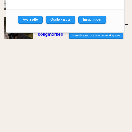
Av Even Bakken
Avvis alle
Godta valgte
Innstillinger
MENINGER
/
DEBATT
Det er noe pillråttent med dagens
boligmarked
Innstillinger for informasjonskapsler
Av Luis Lautaro Espinoza
MENINGER
/
DEBATT
Overdrevne tryllestaver i en skiftende
økonomi
Av Carlos Henriquez
MENINGER
/
DEBATT
Hva trenger samfunnet arkitekter til?
Av Joana Sá Lima
MENINGER
/
DEBATT