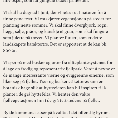
fine osper, som får gullgule blader på høsten.
Vi skal ha dugnad i juni, der vi reiser ut i naturen for å
finne pene trær. VI rotskjærer vegetasjonen på stedet for
planting neste sommer. Vi skal finne dvergbjørk, rogn,
hegg, selje, gråor, og kanskje ei gran, som skal fungere
som juletre på torvet. Vi planter furuer, som er dette
landskapets karaktertre. Det er rapportert at de kan bli
800 år.
Vi sper på med busker og urter fra eliteplantesystemet for
å lage en frodig og representativ fjellpark. Verdt å nevne er
de mange interessante vierne og eviggrønne einerne, som
liker seg på fjellet. Trær og busker etiketteres som en
botanisk hage slik at hytteeieren kan bli inspirert til å
plante i de grå hyttefelta. Vi henter den vakre
fjellvegetasjonen inn i de grå tettstedene på fjellet.
Bykle kommune satser på kvalitet i det offentlig byrom.