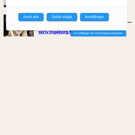
Av Kyrre Sundal
Avvis alle
Godta valgte
Innstillinger
MENINGER
/
KOMMENTAR
– Ein bygger ikkje berre for det indre livet,
skriv Ingeborg Katie Åtland
Innstillinger for informasjonskapsler
Av Ingeborg Katie Åtland
MENINGER
/
KOMMENTAR
Et farvel til NODA
Av Elin Delmar
MENINGER
/
KOMMENTAR
Kontoret som støyer i stillhet
Av Maisam Mahdi
MENINGER
/
KOMMENTAR