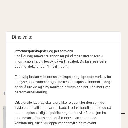
Dine valg:
Informasjonskapsler og personvern
For å gi deg relevante annonser på vårt nettsted bruker vi
informasjon fra ditt besøk på vårt nettsted. Du kan reservere
deg mot dette under "Innstillinger".
For øvrig bruker vi informasjonskapsler og lignende verktøy for
analyse, for å sammenligne nettlesere, tilpasse innhold til deg
og for å utvikle og tilby nødvendig funksjonalitet. Les mer i vår
personvernerklæring.
FLERE MENINGER
Ditt digitale fagblad skal være like relevant for deg som det
trykte bladet alltid har vært – bade i redaksjonelt innhold og på
MENINGER
/
KOMMENTAR
annonseplass. I digital publisering bruker vi informasjon fra
Etterlysning: Ambisiøse bypolitikere
dine besøk på nettstedet for å kunne utvikle produktet
kontinuerlig, slik at du opplever det nyttig og relevant.