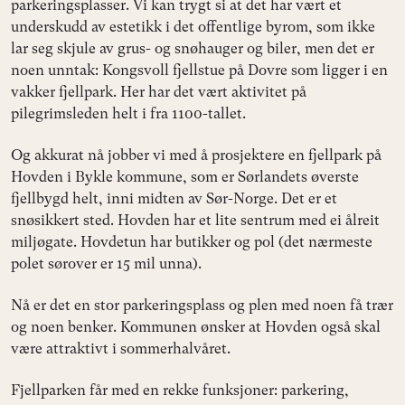
parkeringsplasser. Vi kan trygt si at det har vært et
underskudd av estetikk i det offentlige byrom, som ikke
lar seg skjule av grus- og snøhauger og biler, men det er
noen unntak: Kongsvoll fjellstue på Dovre som ligger i en
vakker fjellpark. Her har det vært aktivitet på
pilegrimsleden helt i fra 1100-tallet.
Og akkurat nå jobber vi med å prosjektere en fjellpark på
Hovden i Bykle kommune, som er Sørlandets øverste
fjellbygd helt, inni midten av Sør-Norge. Det er et
snøsikkert sted. Hovden har et lite sentrum med ei ålreit
miljøgate. Hovdetun har butikker og pol (det nærmeste
polet sørover er 15 mil unna).
Nå er det en stor parkeringsplass og plen med noen få trær
og noen benker. Kommunen ønsker at Hovden også skal
være attraktivt i sommerhalvåret.
Fjellparken får med en rekke funksjoner: parkering,