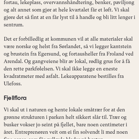
fortau, lekeplass, overvannshåndtering, benker, paviljong
og alt annet som gjør at hele kvartalet får et løft. Vi skal
gjøre det så fint at en får lyst til å handle og bli litt lenger i
sentrum.
Det er forbilledlig at kommunen vil at alle materialer skal
være norske og helst fra Sørlandet, så vi legger kantstein
og brustein fra Egersund, og fortausheller fra Froland ved
Arendal. Og gangveiene blir av lokal, rødlig grus for å få
den rette parkfølelsen. Vi skal ikke legge en eneste
kvadratmeter med asfalt. Lekeapparatene bestilles fra
Ulefoss.
Fjellflora
Vi skal ut i naturen og hente lokale småtrær for at den
grønne strukturen i parken helt sikkert slår til. Trær og
busker vokser jo seint på fjellet, bare noen centimeter i
året. Entreprenøren veit om ei fin solvendt li med noen