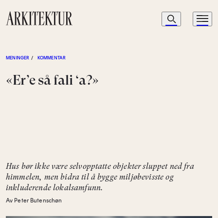
Navigasjon
Søk
Meny
Til startsiden
MENINGER
/
KOMMENTAR
«Er’e så fali ‘a?»
Hus bør ikke være selvopptatte objekter sluppet ned fra
himmelen, men bidra til å bygge miljøbevisste og
inkluderende lokalsamfunn.
Av Peter Butenschøn