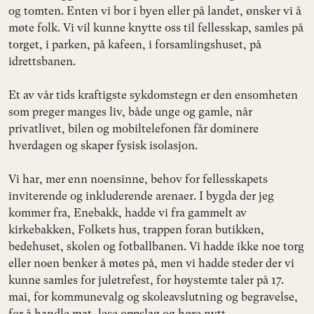
og tomten. Enten vi bor i byen eller på landet, ønsker vi å
møte folk. Vi vil kunne knytte oss til fellesskap, samles på
torget, i parken, på kafeen, i forsamlingshuset, på
idrettsbanen.
Et av vår tids kraftigste sykdomstegn er den ensomheten
som preger manges liv, både unge og gamle, når
privatlivet, bilen og mobiltelefonen får dominere
hverdagen og skaper fysisk isolasjon.
Vi har, mer enn noensinne, behov for fellesskapets
inviterende og inkluderende arenaer. I bygda der jeg
kommer fra, Enebakk, hadde vi fra gammelt av
kirkebakken, Folkets hus, trappen foran butikken,
bedehuset, skolen og fotballbanen. Vi hadde ikke noe torg
eller noen benker å møtes på, men vi hadde steder der vi
kunne samles for juletrefest, for høystemte taler på 17.
mai, for kommunevalg og skoleavslutning og begravelse,
for å handle mat, lese oppslag og høre nytt.