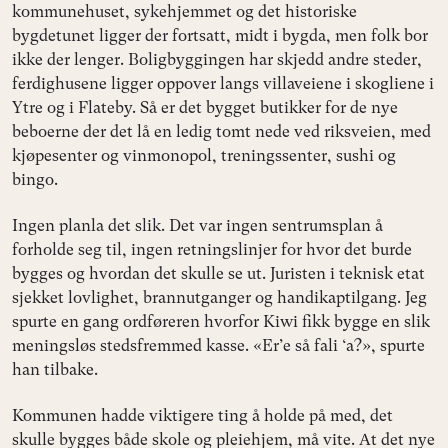
kommunehuset, sykehjemmet og det historiske
bygdetunet ligger der fortsatt, midt i bygda, men folk bor
ikke der lenger. Boligbyggingen har skjedd andre steder,
ferdighusene ligger oppover langs villaveiene i skogliene i
Ytre og i Flateby. Så er det bygget butikker for de nye
beboerne der det lå en ledig tomt nede ved riksveien, med
kjøpesenter og vinmonopol, treningssenter, sushi og
bingo.
Ingen planla det slik. Det var ingen sentrumsplan å
forholde seg til, ingen retningslinjer for hvor det burde
bygges og hvordan det skulle se ut. Juristen i teknisk etat
sjekket lovlighet, brannutganger og handikaptilgang. Jeg
spurte en gang ordføreren hvorfor Kiwi fikk bygge en slik
meningsløs stedsfremmed kasse. «Er’e så fali ‘a?», spurte
han tilbake.
Kommunen hadde viktigere ting å holde på med, det
skulle bygges både skole og pleiehjem, må vite. At det nye