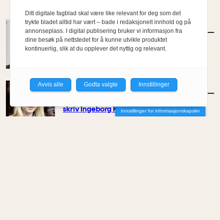
Ditt digitale fagblad skal være like relevant for deg som det
trykte bladet alltid har vært – bade i redaksjonelt innhold og på
MENINGER
/
KOMMENTAR
annonseplass. I digital publisering bruker vi informasjon fra
Etterlysning: Ambisiøse bypolitikere
dine besøk på nettstedet for å kunne utvikle produktet
kontinuerlig, slik at du opplever det nyttig og relevant.
Av Kyrre Sundal
Avvis alle
Godta valgte
Innstillinger
MENINGER
/
KOMMENTAR
– Ein bygger ikkje berre for det indre livet,
skriv Ingeborg Katie Åtland
Innstillinger for informasjonskapsler
Av Ingeborg Katie Åtland
MENINGER
/
KOMMENTAR
Et farvel til NODA
Av Elin Delmar
MENINGER
/
KOMMENTAR