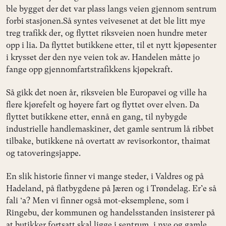
ble bygget der det var plass langs veien gjennom sentrum
forbi stasjonen.Så syntes veivesenet at det ble litt mye
treg trafikk der, og flyttet riksveien noen hundre meter
opp i lia. Da flyttet butikkene etter, til et nytt kjøpesenter
i krysset der den nye veien tok av. Handelen måtte jo
fange opp gjennomfartstrafikkens kjøpekraft.
Så gikk det noen år, riksveien ble Europavei og ville ha
flere kjørefelt og høyere fart og flyttet over elven. Da
flyttet butikkene etter, ennå en gang, til nybygde
industrielle handlemaskiner, det gamle sentrum lå ribbet
tilbake, butikkene nå overtatt av revisorkontor, thaimat
og tatoveringsjappe.
En slik historie finner vi mange steder, i Valdres og på
Hadeland, på flatbygdene på Jæren og i Trøndelag. Er’e så
fali ‘a? Men vi finner også mot-eksemplene, som i
Ringebu, der kommunen og handelsstanden insisterer på
at butikker fortsatt skal ligge i sentrum, i nye og gamle