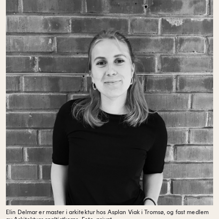
Elin Delmar er master i arkitektur hos Asplan Viak i Tromsø, og fast medlem