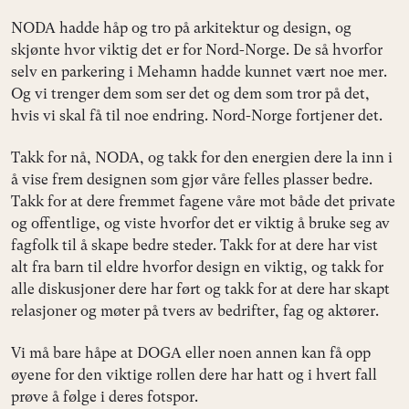
NODA hadde håp og tro på arkitektur og design, og
skjønte hvor viktig det er for Nord-Norge. De så hvorfor
selv en parkering i Mehamn hadde kunnet vært noe mer.
Og vi trenger dem som ser det og dem som tror på det,
hvis vi skal få til noe endring. Nord-Norge fortjener det.
Takk for nå, NODA, og takk for den energien dere la inn i
å vise frem designen som gjør våre felles plasser bedre.
Takk for at dere fremmet fagene våre mot både det private
og offentlige, og viste hvorfor det er viktig å bruke seg av
fagfolk til å skape bedre steder. Takk for at dere har vist
alt fra barn til eldre hvorfor design en viktig, og takk for
alle diskusjoner dere har ført og takk for at dere har skapt
relasjoner og møter på tvers av bedrifter, fag og aktører.
Vi må bare håpe at DOGA eller noen annen kan få opp
øyene for den viktige rollen dere har hatt og i hvert fall
prøve å følge i deres fotspor.