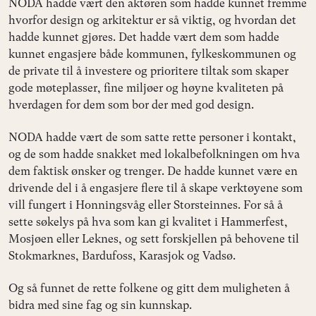
NODA hadde vært den aktøren som hadde kunnet fremme
hvorfor design og arkitektur er så viktig, og hvordan det
hadde kunnet gjøres. Det hadde vært dem som hadde
kunnet engasjere både kommunen, fylkeskommunen og
de private til å investere og prioritere tiltak som skaper
gode møteplasser, fine miljøer og høyne kvaliteten på
hverdagen for dem som bor der med god design.
NODA hadde vært de som satte rette personer i kontakt,
og de som hadde snakket med lokalbefolkningen om hva
dem faktisk ønsker og trenger. De hadde kunnet være en
drivende del i å engasjere flere til å skape verktøyene som
vill fungert i Honningsvåg eller Storsteinnes. For så å
sette søkelys på hva som kan gi kvalitet i Hammerfest,
Mosjøen eller Leknes, og sett forskjellen på behovene til
Stokmarknes, Bardufoss, Karasjok og Vadsø.
Og så funnet de rette folkene og gitt dem muligheten å
bidra med sine fag og sin kunnskap.