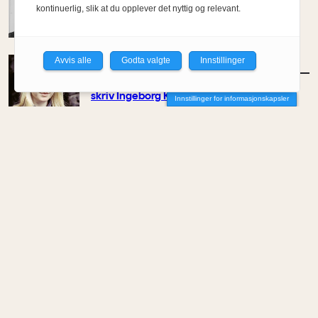
kontinuerlig, slik at du opplever det nyttig og relevant.
Av Kyrre Sundal
Avvis alle
Godta valgte
Innstillinger
MENINGER
/
KOMMENTAR
– Ein bygger ikkje berre for det indre livet,
skriv Ingeborg Katie Åtland
Innstillinger for informasjonskapsler
Av Ingeborg Katie Åtland
MENINGER
/
KOMMENTAR
Kontoret som støyer i stillhet
Av Maisam Mahdi
MENINGER
/
KOMMENTAR
Skygge som infrastruktur
Av Rainer Stange