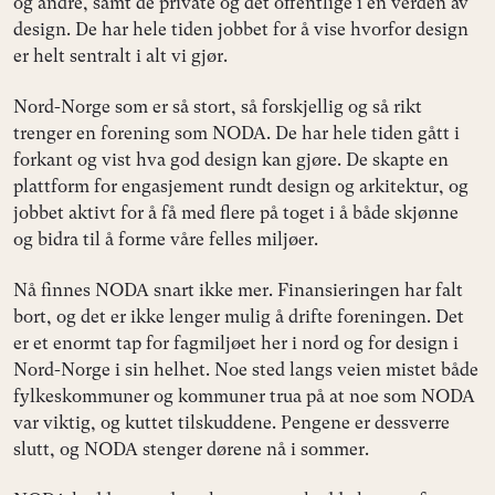
og andre, samt de private og det offentlige i en verden av
design. De har hele tiden jobbet for å vise hvorfor design
er helt sentralt i alt vi gjør.
Nord-Norge som er så stort, så forskjellig og så rikt
trenger en forening som NODA. De har hele tiden gått i
forkant og vist hva god design kan gjøre. De skapte en
plattform for engasjement rundt design og arkitektur, og
jobbet aktivt for å få med flere på toget i å både skjønne
og bidra til å forme våre felles miljøer.
Nå finnes NODA snart ikke mer. Finansieringen har falt
bort, og det er ikke lenger mulig å drifte foreningen. Det
er et enormt tap for fagmiljøet her i nord og for design i
Nord-Norge i sin helhet. Noe sted langs veien mistet både
fylkeskommuner og kommuner trua på at noe som NODA
var viktig, og kuttet tilskuddene. Pengene er dessverre
slutt, og NODA stenger dørene nå i sommer.