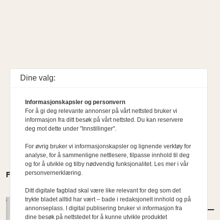
Dine valg:
Informasjonskapsler og personvern
For å gi deg relevante annonser på vårt nettsted bruker vi
informasjon fra ditt besøk på vårt nettsted. Du kan reservere
deg mot dette under "Innstillinger".
For øvrig bruker vi informasjonskapsler og lignende verktøy for
analyse, for å sammenligne nettlesere, tilpasse innhold til deg
og for å utvikle og tilby nødvendig funksjonalitet. Les mer i vår
personvernerklæring.
FLERE MENINGER
Ditt digitale fagblad skal være like relevant for deg som det
trykte bladet alltid har vært – bade i redaksjonelt innhold og på
MENINGER
/
KOMMENTAR
annonseplass. I digital publisering bruker vi informasjon fra
Etterlysning: Ambisiøse bypolitikere
dine besøk på nettstedet for å kunne utvikle produktet