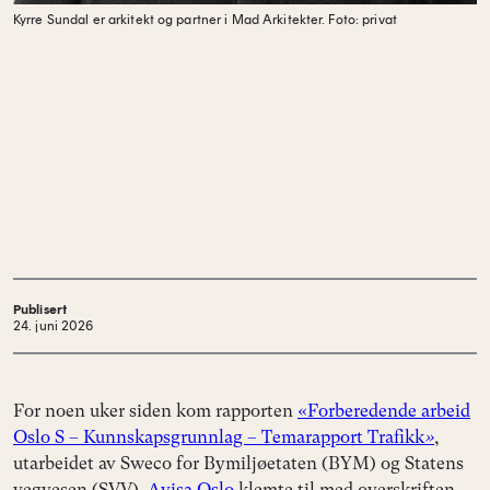
Kyrre Sundal er arkitekt og partner i Mad Arkitekter.
Foto: privat
Publisert
24. juni 2026
For noen uker siden kom rapporten
«Forberedende arbeid
Oslo S – Kunnskapsgrunnlag – Temarapport Trafikk
»
,
utarbeidet av Sweco for Bymiljøetaten (BYM) og Statens
vegvesen (SVV).
Avisa Oslo
klemte til med overskriften