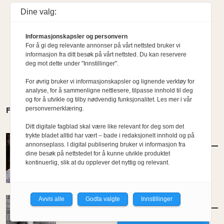
Dine valg:
Informasjonskapsler og personvern
For å gi deg relevante annonser på vårt nettsted bruker vi
informasjon fra ditt besøk på vårt nettsted. Du kan reservere
deg mot dette under "Innstillinger".
For øvrig bruker vi informasjonskapsler og lignende verktøy for
analyse, for å sammenligne nettlesere, tilpasse innhold til deg
og for å utvikle og tilby nødvendig funksjonalitet. Les mer i vår
personvernerklæring.
FLERE MENINGER
Ditt digitale fagblad skal være like relevant for deg som det
trykte bladet alltid har vært – bade i redaksjonelt innhold og på
MENINGER
/
KOMMENTAR
annonseplass. I digital publisering bruker vi informasjon fra
– Ein bygger ikkje berre for det indre livet,
dine besøk på nettstedet for å kunne utvikle produktet
skriv Ingeborg Katie Åtland
kontinuerlig, slik at du opplever det nyttig og relevant.
Av Ingeborg Katie Åtland
Avvis alle
Godta valgte
Innstillinger
MENINGER
/
KOMMENTAR
Et farvel til NODA