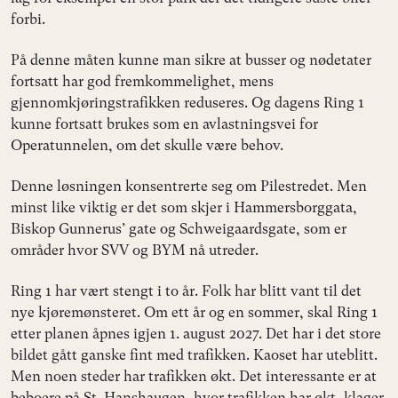
forbi.
På denne måten kunne man sikre at busser og nødetater
fortsatt har god fremkommelighet, mens
gjennomkjøringstrafikken reduseres. Og dagens Ring 1
kunne fortsatt brukes som en avlastningsvei for
Operatunnelen, om det skulle være behov.
Denne løsningen konsentrerte seg om Pilestredet. Men
minst like viktig er det som skjer i Hammersborggata,
Biskop Gunnerus’ gate og Schweigaardsgate, som er
områder hvor SVV og BYM nå utreder.
Ring 1 har vært stengt i to år. Folk har blitt vant til det
nye kjøremønsteret. Om ett år og en sommer, skal Ring 1
etter planen åpnes igjen 1. august 2027. Det har i det store
bildet gått ganske fint med trafikken. Kaoset har uteblitt.
Men noen steder har trafikken økt. Det interessante er at
beboere på St. Hanshaugen, hvor trafikken har økt, klager