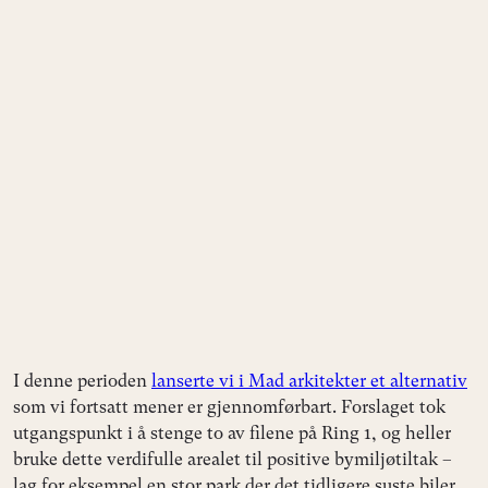
I denne perioden
lanserte vi i Mad arkitekter et alternativ
som vi fortsatt mener er gjennomførbart. Forslaget tok
utgangspunkt i å stenge to av filene på Ring 1, og heller
bruke dette verdifulle arealet til positive bymiljøtiltak –
lag for eksempel en stor park der det tidligere suste biler