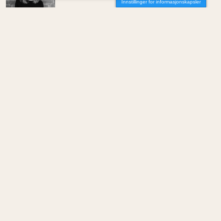
Innstillinger for informasjonskapsler
Av Elin Delmar
MENINGER
/
KOMMENTAR
Kontoret som støyer i stillhet
Av Maisam Mahdi
MENINGER
/
KOMMENTAR
Skygge som infrastruktur
Av Rainer Stange
MENINGER
/
KOMMENTAR
Det er langt dette landet. Det meste er nord
Av Kyrre Midtbø Kalseth