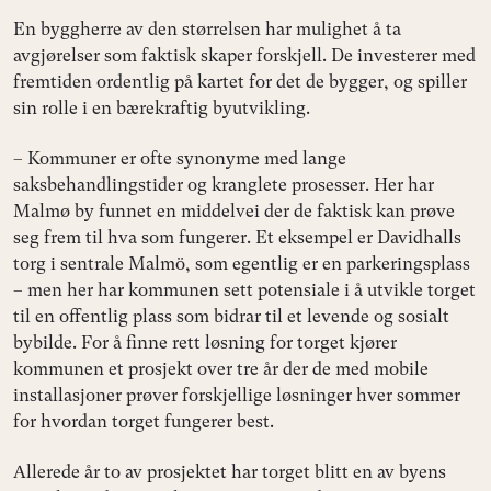
En byggherre av den størrelsen har mulighet å ta
avgjørelser som faktisk skaper forskjell. De investerer med
fremtiden ordentlig på kartet for det de bygger, og spiller
sin rolle i en bærekraftig byutvikling.
– Kommuner er ofte synonyme med lange
saksbehandlingstider og kranglete prosesser. Her har
Malmø by funnet en middelvei der de faktisk kan prøve
seg frem til hva som fungerer. Et eksempel er Davidhalls
torg i sentrale Malmö, som egentlig er en parkeringsplass
– men her har kommunen sett potensiale i å utvikle torget
til en offentlig plass som bidrar til et levende og sosialt
bybilde. For å finne rett løsning for torget kjører
kommunen et prosjekt over tre år der de med mobile
installasjoner prøver forskjellige løsninger hver sommer
for hvordan torget fungerer best.
Allerede år to av prosjektet har torget blitt en av byens