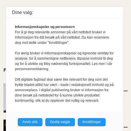
Dine valg:
Informasjonskapsler og personvern
For å gi deg relevante annonser på vårt nettsted bruker vi
informasjon fra ditt besøk på vårt nettsted. Du kan reservere
deg mot dette under "Innstillinger".
For øvrig bruker vi informasjonskapsler og lignende verktøy for
analyse, for å sammenligne nettlesere, tilpasse innhold til deg
og for å utvikle og tilby nødvendig funksjonalitet. Les mer i vår
personvernerklæring.
FLERE MENINGER
Ditt digitale fagblad skal være like relevant for deg som det
trykte bladet alltid har vært – bade i redaksjonelt innhold og på
MENINGER
/
KOMMENTAR
annonseplass. I digital publisering bruker vi informasjon fra
Etterlysning: Ambisiøse bypolitikere
dine besøk på nettstedet for å kunne utvikle produktet
kontinuerlig, slik at du opplever det nyttig og relevant.
Av Kyrre Sundal
Avvis alle
Godta valgte
Innstillinger
MENINGER
/
KOMMENTAR