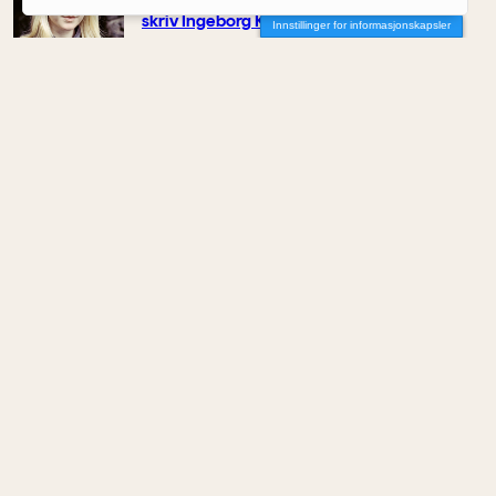
– Ein bygger ikkje berre for det indre livet,
skriv Ingeborg Katie Åtland
Innstillinger for informasjonskapsler
Av Ingeborg Katie Åtland
MENINGER
/
KOMMENTAR
Et farvel til NODA
Av Elin Delmar
MENINGER
/
KOMMENTAR
Kontoret som støyer i stillhet
Av Maisam Mahdi
MENINGER
/
KOMMENTAR
Skygge som infrastruktur
Av Rainer Stange