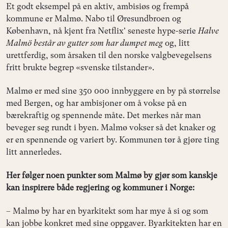
Et godt eksempel på en aktiv, ambisiøs og frempå
kommune er Malmø. Nabo til Øresundbroen og
København, nå kjent fra Netflix' seneste hype-serie
Halve
Malmö består av gutter som har dumpet meg
og, litt
urettferdig, som årsaken til den norske valgbevegelsens
fritt brukte begrep «svenske tilstander».
Malmø er med sine 350 000 innbyggere en by på størrelse
med Bergen, og har ambisjoner om å vokse på en
bærekraftig og spennende måte. Det merkes når man
beveger seg rundt i byen. Malmø vokser så det knaker og
er en spennende og variert by. Kommunen tør å gjøre ting
litt annerledes.
Her følger noen punkter som Malmø by gjør som kanskje
kan inspirere både regjering og kommuner i Norge:
– Malmø by har en byarkitekt som har mye å si og som
kan jobbe konkret med sine oppgaver. Byarkitekten har en