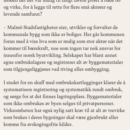
modell der det var mulig til langt lavere priser å både bo
og virke, for å legge til rette for flere små aktører og
levende samfunn?
– Malmö Stadsfastigheter eier, utvikler og forvalter de
kommunale bygg som ikke er boliger. Her går kommunen
foran med å vise hva som er mulig som stor aktør når det
kommer til bærekraft, noe som ingen tar nok ansvar for
innenfor norsk byutvikling. Selskapet har blant annet
egne ombrukslagere og registrerer alt av byggematerialer
som tilgjengeliggjøres ved riving eller ombygging.
I stedet for en skuff med ombrukskartlegginger klarer de å
systematisere registrering og systematikk rundt ombruk,
og sørge for at det finnes lagringsplass. Byggematerialer
som ikke ombrukes av byen selges til privatpersoner.
Virksomheten har også nylig satt krav til at alt av trevirke
som brukes i deres bygninger skal være gjenbrukt eller
komme fra avskogingsfrie kilder.