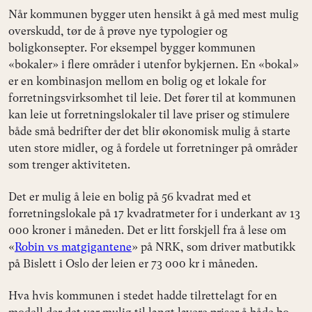
Når kommunen bygger uten hensikt å gå med mest mulig
overskudd, tør de å prøve nye typologier og
boligkonsepter. For eksempel bygger kommunen
«bokaler» i flere områder i utenfor bykjernen. En «bokal»
er en kombinasjon mellom en bolig og et lokale for
forretningsvirksomhet til leie. Det fører til at kommunen
kan leie ut forretningslokaler til lave priser og stimulere
både små bedrifter der det blir økonomisk mulig å starte
uten store midler, og å fordele ut forretninger på områder
som trenger aktiviteten.
Det er mulig å leie en bolig på 56 kvadrat med et
forretningslokale på 17 kvadratmeter for i underkant av 13
000 kroner i måneden. Det er litt forskjell fra å lese om
«
Robin vs matgigantene
» på NRK, som driver matbutikk
på Bislett i Oslo der leien er 73 000 kr i måneden.
Hva hvis kommunen i stedet hadde tilrettelagt for en