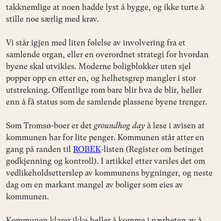
takknemlige at noen hadde lyst å bygge, og ikke turte å
stille noe særlig med krav.
Vi står igjen med liten følelse av involvering fra et
samlende organ, eller en overordnet strategi for hvordan
byene skal utvikles. Moderne boligblokker uten sjel
popper opp en etter en, og helhetsgrep mangler i stor
utstrekning. Offentlige rom bare blir hva de blir, heller
enn å få status som de samlende plassene byene trenger.
Som Tromsø-boer er det
groundhog day
å lese i avisen at
kommunen har for lite penger. Kommunen står atter en
gang på randen til
ROBEK
-listen (Register om betinget
godkjenning og kontroll). I artikkel etter varsles det om
vedlikeholdsetterslep av kommunens bygninger, og neste
dag om en markant mangel av boliger som eies av
kommunen.
Kommunen klarer ikke heller å komme i nærheten av å