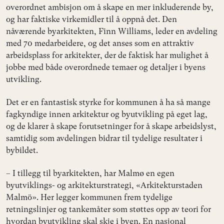
overordnet ambisjon om å skape en mer inkluderende by,
og har faktiske virkemidler til å oppnå det. Den
nåværende byarkitekten, Finn Williams, leder en avdeling
med 70 medarbeidere, og det anses som en attraktiv
arbeidsplass for arkitekter, der de faktisk har mulighet å
jobbe med både overordnede temaer og detaljer i byens
utvikling.
Det er en fantastisk styrke for kommunen å ha så mange
fagkyndige innen arkitektur og byutvikling på eget lag,
og de klarer å skape forutsetninger for å skape arbeidslyst,
samtidig som avdelingen bidrar til tydelige resultater i
bybildet.
– I tillegg til byarkitekten, har Malmø en egen
byutviklings- og arkitekturstrategi, «Arkitekturstaden
Malmö». Her legger kommunen frem tydelige
retningslinjer og tankemåter som støttes opp av teori for
hvordan byutvikling skal skje i byen. En nasjonal