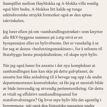
Samspillet mellom Høyblokka og A-blokka ville romlig
også blitt bedre. A-blokkas litt kalde og tunge
arkitektoniske uttrykk forsterket også av den spisse
takvinkelen.
Jeg lurer ellers på om «samhandlingsstrøket» som knytter
alle RKV-byggene sammen på 2.etg-nivå er en
byreparasjon eller en bylivsbrems. Det er vanskelig å se
for seg at denne «beslutningsmaskinen», for å referere til
Statsbyggs første prosjektdirektør, vil skape nytt byliv.
Når jeg også hører fra ansatte i det nye komplekset at
samhandlingen kun kan skje på dette gulvplanet; de
ansatte har ikke anledning til å bevege seg opp i de andre
departementenes kontorlokaler, så får jeg et mentalt bilde
av både innvendig og utvendig perimetersikring. Gir dette
et vitalt og effektivt samhandlingsareal for
statsforvaltningen? Og hvor mye byliv blir det egentlig i
byrommene, når også den historiske passasjen under