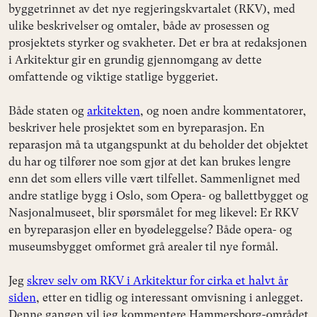
byggetrinnet av det nye regjeringskvartalet (RKV), med
ulike beskrivelser og omtaler, både av prosessen og
prosjektets styrker og svakheter. Det er bra at redaksjonen
i Arkitektur gir en grundig gjennomgang av dette
omfattende og viktige statlige byggeriet.
Både staten og
arkitekten
, og noen andre kommentatorer,
beskriver hele prosjektet som en byreparasjon. En
reparasjon må ta utgangspunkt at du beholder det objektet
du har og tilfører noe som gjør at det kan brukes lengre
enn det som ellers ville vært tilfellet. Sammenlignet med
andre statlige bygg i Oslo, som Opera- og ballettbygget og
Nasjonalmuseet, blir spørsmålet for meg likevel: Er RKV
en byreparasjon eller en byødeleggelse? Både opera- og
museumsbygget omformet grå arealer til nye formål.
Jeg
skrev selv om RKV i Arkitektur for cirka et halvt år
siden
, etter en tidlig og interessant omvisning i anlegget.
Denne gangen vil jeg kommentere Hammersborg-området