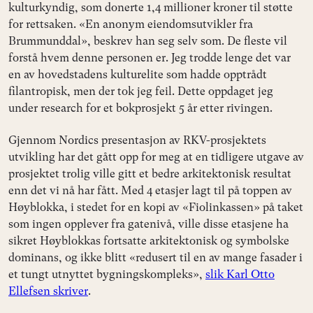
kulturkyndig, som donerte 1,4 millioner kroner til støtte
for rettsaken. «En anonym eiendomsutvikler fra
Brummunddal», beskrev han seg selv som. De fleste vil
forstå hvem denne personen er. Jeg trodde lenge det var
en av hovedstadens kulturelite som hadde opptrådt
filantropisk, men der tok jeg feil. Dette oppdaget jeg
under research for et bokprosjekt 5 år etter rivingen.
Gjennom Nordics presentasjon av RKV-prosjektets
utvikling har det gått opp for meg at en tidligere utgave av
prosjektet trolig ville gitt et bedre arkitektonisk resultat
enn det vi nå har fått. Med 4 etasjer lagt til på toppen av
Høyblokka, i stedet for en kopi av «Fiolinkassen» på taket
som ingen opplever fra gatenivå, ville disse etasjene ha
sikret Høyblokkas fortsatte arkitektonisk og symbolske
dominans, og ikke blitt «redusert til en av mange fasader i
et tungt utnyttet bygningskompleks»,
slik Karl Otto
Ellefsen skriver
.