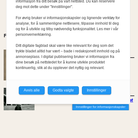
informasjon fra ditt besøk på vårt nettsted. Du kan reservere
deg mot dette under "Innstillinger".
For øvrig bruker vi informasjonskapsler og lignende verktøy for
analyse, for å sammenligne nettlesere, tilpasse innhold til deg
og for å utvikle og tilby nødvendig funksjonalitet. Les mer i vår
personvernerklæring.
FLERE MENINGER
Ditt digitale fagblad skal være like relevant for deg som det
trykte bladet alltid har vært – bade i redaksjonelt innhold og på
AKTUELT
/
TEMA
annonseplass. I digital publisering bruker vi informasjon fra
Prestisje fremfor bærekraft
dine besøk på nettstedet for å kunne utvikle produktet
kontinuerlig, slik at du opplever det nyttig og relevant.
Avvis alle
Godta valgte
Innstillinger
AKTUELT
/
TEMA
Arkitektens fortelling om regjeringskvartalet
Innstillinger for informasjonskapsler
AKTUELT
/
TEMA