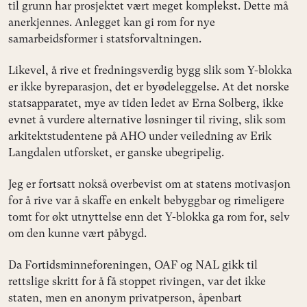
til grunn har prosjektet vært meget komplekst. Dette må
anerkjennes. Anlegget kan gi rom for nye
samarbeidsformer i statsforvaltningen.
Likevel, å rive et fredningsverdig bygg slik som Y-blokka
er ikke byreparasjon, det er byødeleggelse. At det norske
statsapparatet, mye av tiden ledet av Erna Solberg, ikke
evnet å vurdere alternative løsninger til riving, slik som
arkitektstudentene på AHO under veiledning av Erik
Langdalen utforsket, er ganske ubegripelig.
Jeg er fortsatt nokså overbevist om at statens motivasjon
for å rive var å skaffe en enkelt bebyggbar og rimeligere
tomt for økt utnyttelse enn det Y-blokka ga rom for, selv
om den kunne vært påbygd.
Da Fortidsminneforeningen, OAF og NAL gikk til
rettslige skritt for å få stoppet rivingen, var det ikke
staten, men en anonym privatperson, åpenbart