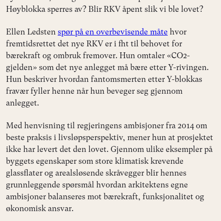
Høyblokka sperres av? Blir RKV åpent slik vi ble lovet?
Ellen Ledsten
spør på en overbevisende måte
hvor
fremtidsrettet det nye RKV er i fht til behovet for
bærekraft og ombruk fremover. Hun omtaler «CO2-
gjelden» som det nye anlegget må bære etter Y-rivingen.
Hun beskriver hvordan fantomsmerten etter Y-blokkas
fravær fyller henne når hun beveger seg gjennom
anlegget.
Med henvisning til regjeringens ambisjoner fra 2014 om
beste praksis i livsløpsperspektiv, mener hun at prosjektet
ikke har levert det den lovet. Gjennom ulike eksempler på
byggets egenskaper som store klimatisk krevende
glassflater og arealsløsende skråvegger blir hennes
grunnleggende spørsmål hvordan arkitektens egne
ambisjoner balanseres mot bærekraft, funksjonalitet og
økonomisk ansvar.