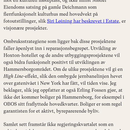
mot en kulturell møteplass, og ikke minst Møller
Eiendoms satsing på gamle Deichmann som
flerrfunksjonelt kulturhus med hovedvekt på
fotoutstillinger, slik
Siri Løining har beskrevet i Estate
, er
visjonære prosjekter.
Ombruksstrategiene som ligger bak disse prosjektene
faller åpenlyst inn i reparasjonsbegrepet. Utvikling av
Hoxton-hotellet og de andre utbyggingsprosjektene vil
også bidra funksjonelt positivt til utviklingen av
Hammersborgområdet. Om de ulike prosjektene vil gi en
High Line
-effekt, slik den ombygde jernbanelinjen hevet
over gatenivået i New York har fått, vil tiden vise. Jeg
beklager, slik jeg oppfatter at også Erling Fossen gjør, at
ikke det kommer boliger på Hammersborg, for eksempel i
OBOS sitt fraflyttede hovedkvarter. Boliger er som regel
garantisten for et aktivt, byreparerende byliv.
Samlet sett framstår ikke regjeringskvartalet som en