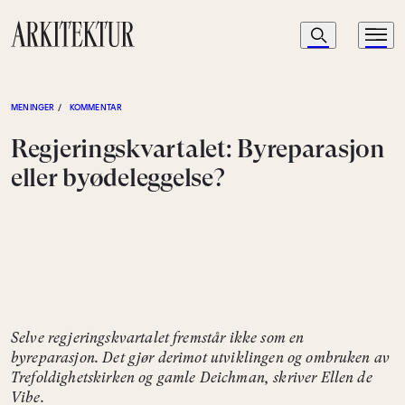
Navigasjon
Søk
Meny
Til startsiden
MENINGER
/
KOMMENTAR
Regjeringskvartalet: Byreparasjon
eller byødeleggelse?
Selve regjeringskvartalet fremstår ikke som en
byreparasjon. Det gjør derimot utviklingen og ombruken av
Trefoldighetskirken og gamle Deichman, skriver Ellen de
Vibe.