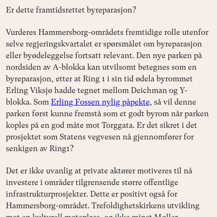
Er dette framtidsrettet byreparasjon?
Vurderes Hammersborg-områdets fremtidige rolle utenfor
selve regjeringskvartalet er spørsmålet om byreparasjon
eller byødeleggelse fortsatt relevant. Den nye parken på
nordsiden av A-blokka kan utvilsomt betegnes som en
byreparasjon, etter at Ring 1 i sin tid ødela byrommet
Erling Viksjø hadde tegnet mellom Deichman og Y-
blokka. Som
Erling Fossen nylig påpekte
, så vil denne
parken først kunne fremstå som et godt byrom når parken
koples på en god måte mot Torggata. Er det sikret i det
prosjektet som Statens vegvesen nå gjennomfører for
senkigen av Ring1?
Det er ikke uvanlig at private aktører motiveres til nå
investere i områder tilgrensende større offentlige
infrastrukturprosjekter. Dette er positivt også for
Hammersborg-området. Trefoldighetskirkens utvikling