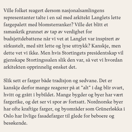
Ville folket reagert dersom nasjonalsamlingens
representanter talte i en sal med arkitekt Langlets lette
fargepalett med blomsterranker? Ville det blitt et
ramaskrik grunnet av tap av verdighet for
budsjettdebattene når vi vet at Langlet var inspirert av
sirkustelt, med sitt lette og lyse uttrykk? Kanskje, men
dette vet vi ikke. Men hvis Stortingets presidentskap vil
gjenskape Stortingssalen slik den var, så vet vi hvordan
arkitekten opprinnelig ønsket det.
Slik sett er farger både tradisjon og sedvane. Det er
kanskje derfor mange reagerer på at "alt" i dag blir svart,
hvitt og grått i bybildet. Mange bygder og byer har vært
fargerike, og det ser vi spor av fortsatt. Nordnorske byer
har ofte kraftige farger, og byområder som Grünerløkka i
Oslo har livlige fasadefarger til glede for beboere og
besøkende.