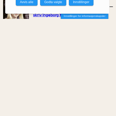
Avvis alle
Godta valgte
Innstillinger
MENINGER
/
KOMMENTAR
– Ein bygger ikkje berre for det indre livet,
skriv Ingeborg Katie Åtland
Innstillinger for informasjonskapsler
Av Ingeborg Katie Åtland
MENINGER
/
KOMMENTAR
Et farvel til NODA
Av Elin Delmar
MENINGER
/
KOMMENTAR
Kontoret som støyer i stillhet
Av Maisam Mahdi
MENINGER
/
KOMMENTAR
Skygge som infrastruktur