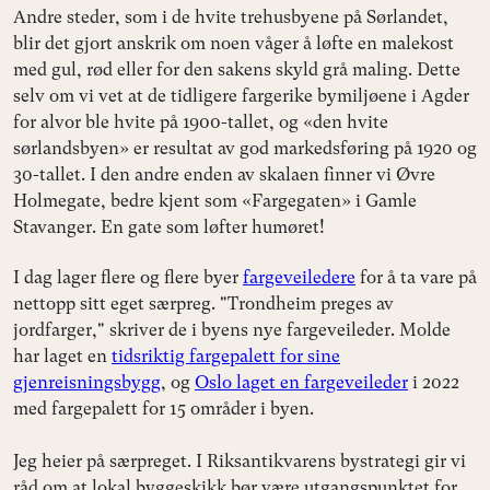
Andre steder, som i de hvite trehusbyene på Sørlandet,
blir det gjort anskrik om noen våger å løfte en malekost
med gul, rød eller for den sakens skyld grå maling. Dette
selv om vi vet at de tidligere fargerike bymiljøene i Agder
for alvor ble hvite på 1900-tallet, og «den hvite
sørlandsbyen» er resultat av god markedsføring på 1920 og
30-tallet. I den andre enden av skalaen finner vi Øvre
Holmegate, bedre kjent som «Fargegaten» i Gamle
Stavanger. En gate som løfter humøret!
I dag lager flere og flere byer
fargeveiledere
for å ta vare på
nettopp sitt eget særpreg. "Trondheim preges av
jordfarger," skriver de i byens nye fargeveileder. Molde
har laget en
tidsriktig fargepalett for sine
gjenreisningsbygg
, og
Oslo laget en fargeveileder
i 2022
med fargepalett for 15 områder i byen.
Jeg heier på særpreget. I Riksantikvarens bystrategi gir vi
råd om at lokal byggeskikk bør være utgangspunktet for