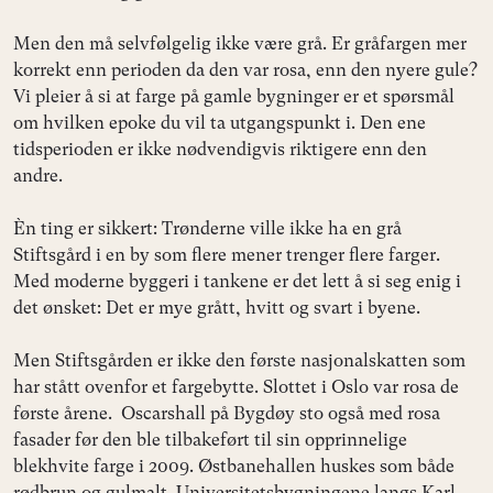
Men den må selvfølgelig ikke være grå. Er gråfargen mer
korrekt enn perioden da den var rosa, enn den nyere gule?
Vi pleier å si at farge på gamle bygninger er et spørsmål
om hvilken epoke du vil ta utgangspunkt i. Den ene
tidsperioden er ikke nødvendigvis riktigere enn den
andre.
Èn ting er sikkert: Trønderne ville ikke ha en grå
Stiftsgård i en by som flere mener trenger flere farger.
Med moderne byggeri i tankene er det lett å si seg enig i
det ønsket: Det er mye grått, hvitt og svart i byene.
Men Stiftsgården er ikke den første nasjonalskatten som
har stått ovenfor et fargebytte. Slottet i Oslo var rosa de
første årene. Oscarshall på Bygdøy sto også med rosa
fasader før den ble tilbakeført til sin opprinnelige
blekhvite farge i 2009. Østbanehallen huskes som både
rødbrun og gulmalt. Universitetsbygningene langs Karl