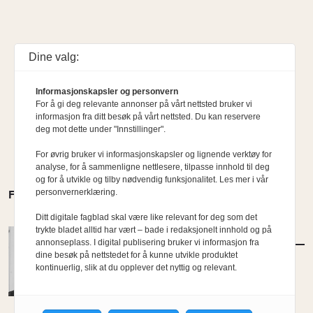
Dine valg:
Informasjonskapsler og personvern
For å gi deg relevante annonser på vårt nettsted bruker vi
informasjon fra ditt besøk på vårt nettsted. Du kan reservere
deg mot dette under "Innstillinger".
For øvrig bruker vi informasjonskapsler og lignende verktøy for
analyse, for å sammenligne nettlesere, tilpasse innhold til deg
og for å utvikle og tilby nødvendig funksjonalitet. Les mer i vår
personvernerklæring.
FLERE MENINGER
Ditt digitale fagblad skal være like relevant for deg som det
trykte bladet alltid har vært – bade i redaksjonelt innhold og på
MENINGER
/
KOMMENTAR
annonseplass. I digital publisering bruker vi informasjon fra
Etterlysning: Ambisiøse bypolitikere
dine besøk på nettstedet for å kunne utvikle produktet
kontinuerlig, slik at du opplever det nyttig og relevant.
Av Kyrre Sundal