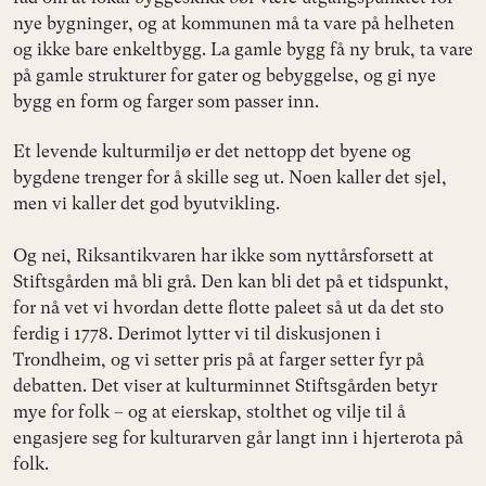
nye bygninger, og at kommunen må ta vare på helheten
og ikke bare enkeltbygg. La gamle bygg få ny bruk, ta vare
på gamle strukturer for gater og bebyggelse, og gi nye
bygg en form og farger som passer inn.
Et levende kulturmiljø er det nettopp det byene og
bygdene trenger for å skille seg ut. Noen kaller det sjel,
men vi kaller det god byutvikling.
Og nei, Riksantikvaren har ikke som nyttårsforsett at
Stiftsgården må bli grå. Den kan bli det på et tidspunkt,
for nå vet vi hvordan dette flotte paleet så ut da det sto
ferdig i 1778. Derimot lytter vi til diskusjonen i
Trondheim, og vi setter pris på at farger setter fyr på
debatten. Det viser at kulturminnet Stiftsgården betyr
mye for folk – og at eierskap, stolthet og vilje til å
engasjere seg for kulturarven går langt inn i hjerterota på
folk.