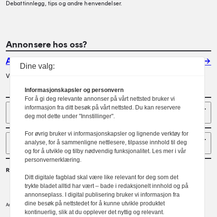
Debattinnlegg, tips og andre henvendelser.
Annonsere hos oss?
Annonser
Dine valg:
Vil du annonsere i Arkitektur? Les mer her.
Informasjonskapsler og personvern
For å gi deg relevante annonser på vårt nettsted bruker vi
Sider
informasjon fra ditt besøk på vårt nettsted. Du kan reservere
deg mot dette under "Innstillinger".
For øvrig bruker vi informasjonskapsler og lignende verktøy for
Følg oss
analyse, for å sammenligne nettlesere, tilpasse innhold til deg
og for å utvikle og tilby nødvendig funksjonalitet. Les mer i vår
personvernerklæring.
Redaktør
Ditt digitale fagblad skal være like relevant for deg som det
Gaute Brochmann
trykte bladet alltid har vært – bade i redaksjonelt innhold og på
annonseplass. I digital publisering bruker vi informasjon fra
dine besøk på nettstedet for å kunne utvikle produktet
Norske arkitekters landsforbund.
Arkitektur er et tidsskrift utgitt av
kontinuerlig, slik at du opplever det nyttig og relevant.