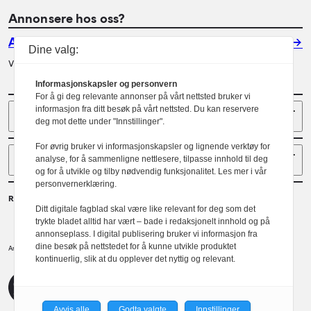
Annonsere hos oss?
Annonser
Dine valg:
Vil du annonsere i Arkitektur? Les mer her.
Informasjonskapsler og personvern
For å gi deg relevante annonser på vårt nettsted bruker vi
Sider
informasjon fra ditt besøk på vårt nettsted. Du kan reservere
deg mot dette under "Innstillinger".
For øvrig bruker vi informasjonskapsler og lignende verktøy for
Følg oss
analyse, for å sammenligne nettlesere, tilpasse innhold til deg
og for å utvikle og tilby nødvendig funksjonalitet. Les mer i vår
personvernerklæring.
Redaktør
Ditt digitale fagblad skal være like relevant for deg som det
Gaute Brochmann
trykte bladet alltid har vært – bade i redaksjonelt innhold og på
annonseplass. I digital publisering bruker vi informasjon fra
dine besøk på nettstedet for å kunne utvikle produktet
Norske arkitekters landsforbund.
Arkitektur er et tidsskrift utgitt av
kontinuerlig, slik at du opplever det nyttig og relevant.
NAL
Redaktørplakaten
Avvis alle
Godta valgte
Innstillinger